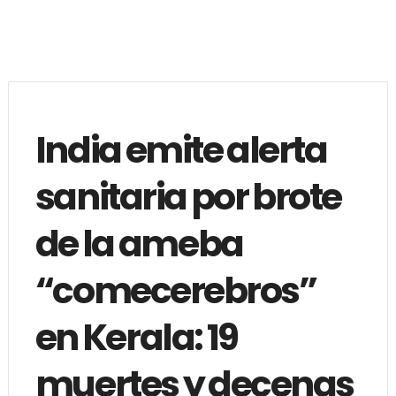
India emite alerta
sanitaria por brote
de la ameba
“comecerebros”
en Kerala: 19
muertes y decenas