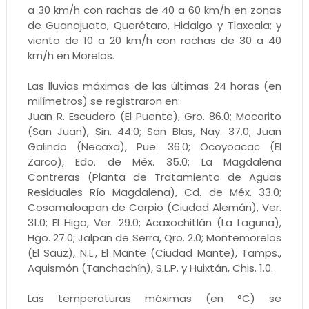
a 30 km/h con rachas de 40 a 60 km/h en zonas
de Guanajuato, Querétaro, Hidalgo y Tlaxcala; y
viento de 10 a 20 km/h con rachas de 30 a 40
km/h en Morelos.
Las lluvias máximas de las últimas 24 horas (en
milímetros) se registraron en:
Juan R. Escudero (El Puente), Gro. 86.0; Mocorito
(San Juan), Sin. 44.0; San Blas, Nay. 37.0; Juan
Galindo (Necaxa), Pue. 36.0; Ocoyoacac (El
Zarco), Edo. de Méx. 35.0; La Magdalena
Contreras (Planta de Tratamiento de Aguas
Residuales Río Magdalena), Cd. de Méx. 33.0;
Cosamaloapan de Carpio (Ciudad Alemán), Ver.
31.0; El Higo, Ver. 29.0; Acaxochitlán (La Laguna),
Hgo. 27.0; Jalpan de Serra, Qro. 2.0; Montemorelos
(El Sauz), N.L., El Mante (Ciudad Mante), Tamps.,
Aquismón (Tanchachín), S.L.P. y Huixtán, Chis. 1.0.
Las temperaturas máximas (en °C) se