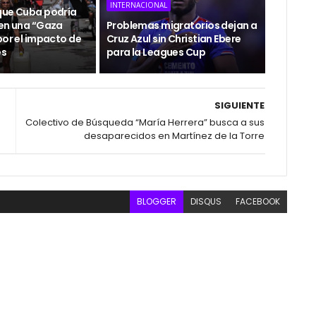
INTERNACIONAL
que Cuba podría
 en una “Gaza
Problemas migratorios dejan a
por el impacto de
Cruz Azul sin Christian Ebere
es
para la Leagues Cup
SIGUIENTE
Colectivo de Búsqueda “María Herrera” busca a sus
desaparecidos en Martínez de la Torre
BLOGGER
DISQUS
FACEBOOK