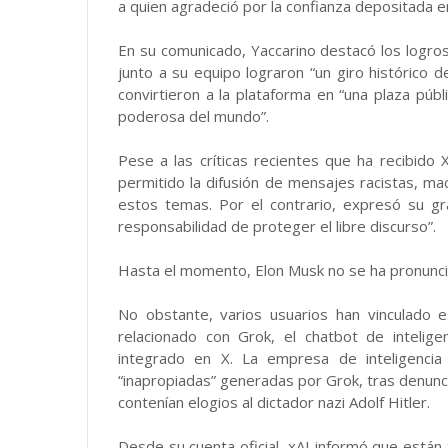
a quien agradeció por la confianza depositada en
En su comunicado, Yaccarino destacó los logro
junto a su equipo lograron “un giro histórico
convirtieron a la plataforma en “una plaza públi
poderosa del mundo”.
Pese a las críticas recientes que ha recibido X
permitido la difusión de mensajes racistas, mac
estos temas. Por el contrario, expresó su g
responsabilidad de proteger el libre discurso”.
Hasta el momento, Elon Musk no se ha pronuncia
No obstante, varios usuarios han vinculado e
relacionado con Grok, el chatbot de intelige
integrado en X. La empresa de inteligencia a
“inapropiadas” generadas por Grok, tras denunc
contenían elogios al dictador nazi Adolf Hitler.
Desde su cuenta oficial, xAI informó que están 