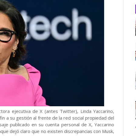
ctora ejecutiva de X (antes Twitter), Linda Yaccarino,
n a su gestión al frente de la red social propiedad del
saje publicado en su cuenta personal de X, Yaccarino
unque dejó claro que no existen discrepancias con Musk,