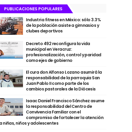
PUBLICACIONES POPULARES
Industria fitness en México: sólo 3.3%
de la población asiste a gimnasios y
clubes deportivos
Decreto 492 reconfigura la vida
municipal en Veracruz:
profesionalización, control y paridad
como ejes de gobierno
El cura don Alfonso Lozano asumirá la
responsabilidad de la parroquia San
Juan Pablo II como parte de los
cambios pastorales de la Diócesis
Isaac Daniel Francisco Sánchez asume
la responsabilidad del Centro de
Convivencia Familiar con el
compromiso de fortalecer la atención
a niñas, niños y adolescentes