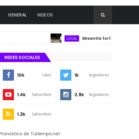
GENERAL
VIDEOS
Misantla fortalece infraestruct
LOCAL
REDES SOCIALES
10k
1k
Likes
Seguidores
1.4k
2.9k
Subscribes
Seguidores
1.3k
Subscribes
Pronóstico de Tutiempo.net