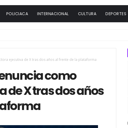
POLICIACA
INTERNACIONAL
CULTURA
DEPORTES
tora ejecutiva de X tras dos años al frente de la plataforma
renuncia como
a de X tras dos años
ataforma