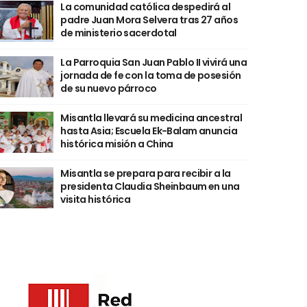
La comunidad católica despedirá al
padre Juan Mora Selvera tras 27 años
de ministerio sacerdotal
La Parroquia San Juan Pablo II vivirá una
jornada de fe con la toma de posesión
de su nuevo párroco
Misantla llevará su medicina ancestral
hasta Asia; Escuela Ek-Balam anuncia
histórica misión a China
Misantla se prepara para recibir a la
presidenta Claudia Sheinbaum en una
visita histórica