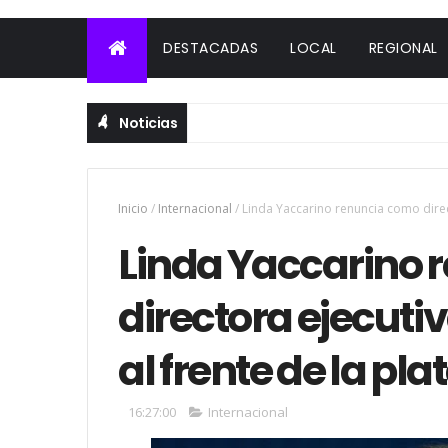
DESTACADAS
LOCAL
REGIONAL
Noticias
Inicio
/
Internacional
/
Linda Yaccarino renuncia como direc
Linda Yaccarino 
directora ejecutiv
al frente de la pl
16:27:00
Internacional