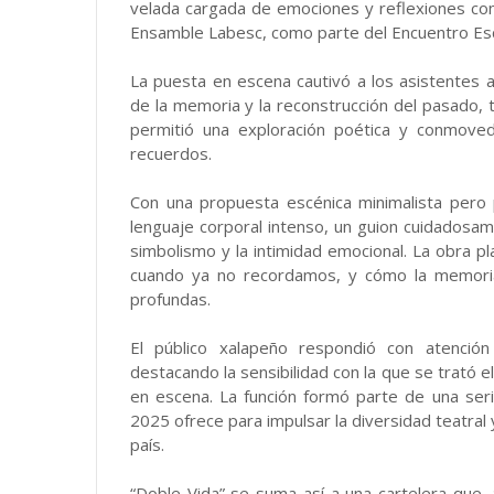
velada cargada de emociones y reflexiones con
Ensamble Labesc, como parte del Encuentro Es
La puesta en escena cautivó a los asistentes
de la memoria y la reconstrucción del pasado, 
permitió una exploración poética y conmovedo
recuerdos.
Con una propuesta escénica minimalista pero 
lenguaje corporal intenso, un guion cuidadosame
simbolismo y la intimidad emocional. La obra
cuando ya no recordamos, y cómo la memori
profundas.
El público xalapeño respondió con atenció
destacando la sensibilidad con la que se trató el
en escena. La función formó parte de una ser
2025 ofrece para impulsar la diversidad teatral 
país.
“Doble Vida” se suma así a una cartelera que,