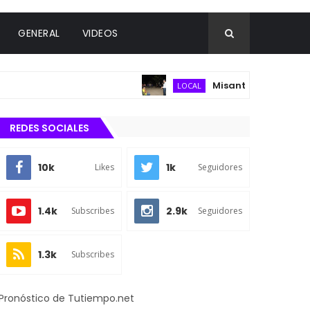
GENERAL
VIDEOS
Misantla fortalece infrae
LOCAL
REDES SOCIALES
10k
1k
Likes
Seguidores
1.4k
2.9k
Subscribes
Seguidores
1.3k
Subscribes
Pronóstico de Tutiempo.net