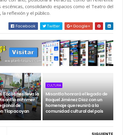
s escénicas, consolidando espacios como el Teatro del
a reflexión y el público.
Facebook
Twitter
Google+
CULTURA
 Tocotines lleva la
Misantla honrará el legado de
isantla al Primer
Raquel Jiménez Díaz con un
egional de
homenaje que reunirá a la
en Tlapacoyan
comunidad cultural del país
SIGUIENTE