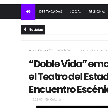
DESTACADAS
LOCAL
REGIONAL
Noticias
Inicio
/
Cultura
/
“Doble Vida” emociona al público en el Te
“Doble Vida” emo
el Teatro del Esta
Encuentro Escéni
15:28:00
Cultura