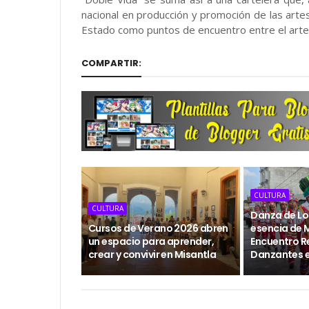
nacional en producción y promoción de las arte
Estado como puntos de encuentro entre el arte, l
COMPARTIR:
CULTURA
CULTURA
Danza de Los
Cursos de Verano 2026 abren
esencia de M
un espacio para aprender,
Encuentro R
crear y convivir en Misantla
Danzantes 