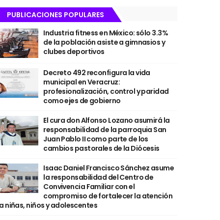
PUBLICACIONES POPULARES
Industria fitness en México: sólo 3.3%
de la población asiste a gimnasios y
clubes deportivos
Decreto 492 reconfigura la vida
municipal en Veracruz:
profesionalización, control y paridad
como ejes de gobierno
El cura don Alfonso Lozano asumirá la
responsabilidad de la parroquia San
Juan Pablo II como parte de los
cambios pastorales de la Diócesis
Isaac Daniel Francisco Sánchez asume
la responsabilidad del Centro de
Convivencia Familiar con el
compromiso de fortalecer la atención
a niñas, niños y adolescentes