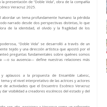
 la presentación de “Doble Vida”, obra de la compañía
cénico Veracruz 2025.
 al abordar un tema profundamente humano: la pérdida
todo narrado desde dos perspectivas distintas, lo que
ra de la identidad, el olvido y la fragilidad de los
poderosa, “Doble Vida” se desarrolló a través de un
nte tejido y una dirección artística que apostó por el
 planteó preguntas fundamentales sobre quiénes somos
a —o su ausencia— define nuestras relaciones más
n y aplausos a la propuesta de Ensamble Labesc,
 tema y el nivel interpretativo de las actrices y actores
ie de actividades que el Encuentro Escénico Veracruz
y dar visibilidad a creadores escénicos del estado y del
 año con año, posiciona a Veracruz como un referente