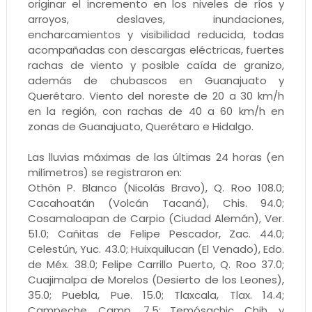
originar el incremento en los niveles de ríos y
arroyos, deslaves, inundaciones,
encharcamientos y visibilidad reducida, todas
acompañadas con descargas eléctricas, fuertes
rachas de viento y posible caída de granizo,
además de chubascos en Guanajuato y
Querétaro. Viento del noreste de 20 a 30 km/h
en la región, con rachas de 40 a 60 km/h en
zonas de Guanajuato, Querétaro e Hidalgo.
Las lluvias máximas de las últimas 24 horas (en
milímetros) se registraron en:
Othón P. Blanco (Nicolás Bravo), Q. Roo 108.0;
Cacahoatán (Volcán Tacaná), Chis. 94.0;
Cosamaloapan de Carpio (Ciudad Alemán), Ver.
51.0; Cañitas de Felipe Pescador, Zac. 44.0;
Celestún, Yuc. 43.0; Huixquilucan (El Venado), Edo.
de Méx. 38.0; Felipe Carrillo Puerto, Q. Roo 37.0;
Cuajimalpa de Morelos (Desierto de los Leones),
35.0; Puebla, Pue. 15.0; Tlaxcala, Tlax. 14.4;
Campeche, Camp., 7.5; Temósachic, Chih. y