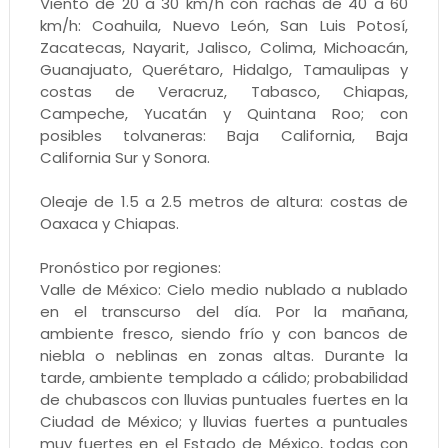
Viento de 20 a 30 km/h con rachas de 40 a 60
km/h: Coahuila, Nuevo León, San Luis Potosí,
Zacatecas, Nayarit, Jalisco, Colima, Michoacán,
Guanajuato, Querétaro, Hidalgo, Tamaulipas y
costas de Veracruz, Tabasco, Chiapas,
Campeche, Yucatán y Quintana Roo; con
posibles tolvaneras: Baja California, Baja
California Sur y Sonora.
Oleaje de 1.5 a 2.5 metros de altura: costas de
Oaxaca y Chiapas.
Pronóstico por regiones:
Valle de México: Cielo medio nublado a nublado
en el transcurso del día. Por la mañana,
ambiente fresco, siendo frío y con bancos de
niebla o neblinas en zonas altas. Durante la
tarde, ambiente templado a cálido; probabilidad
de chubascos con lluvias puntuales fuertes en la
Ciudad de México; y lluvias fuertes a puntuales
muy fuertes en el Estado de México, todas con