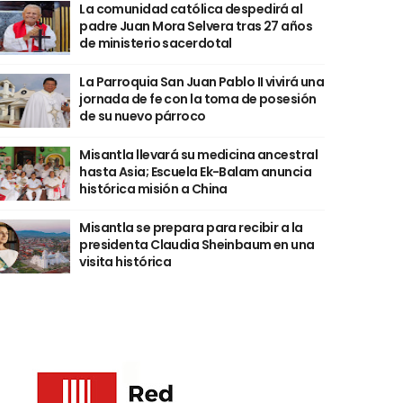
La comunidad católica despedirá al
padre Juan Mora Selvera tras 27 años
de ministerio sacerdotal
La Parroquia San Juan Pablo II vivirá una
jornada de fe con la toma de posesión
de su nuevo párroco
Misantla llevará su medicina ancestral
hasta Asia; Escuela Ek-Balam anuncia
histórica misión a China
Misantla se prepara para recibir a la
presidenta Claudia Sheinbaum en una
visita histórica