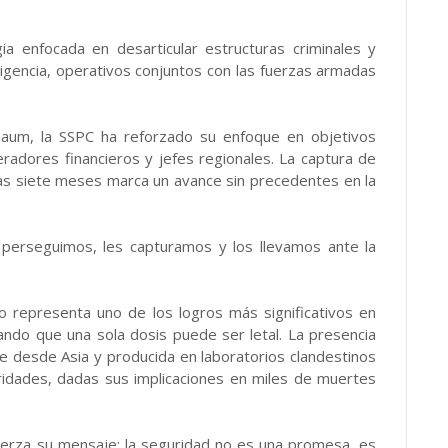
a enfocada en desarticular estructuras criminales y
ligencia, operativos conjuntos con las fuerzas armadas
nbaum, la SSPC ha reforzado su enfoque en objetivos
peradores financieros y jefes regionales. La captura de
as siete meses marca un avance sin precedentes en la
s perseguimos, les capturamos y los llevamos ante la
o representa uno de los logros más significativos en
ando que una sola dosis puede ser letal. La presencia
te desde Asia y producida en laboratorios clandestinos
oridades, dadas sus implicaciones en miles de muertes
uerza su mensaje: la seguridad no es una promesa, es