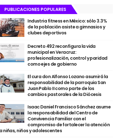
PUBLICACIONES POPULARES
Industria fitness en México: sólo 3.3%
de la población asiste a gimnasios y
clubes deportivos
Decreto 492 reconfigura la vida
municipal en Veracruz:
profesionalización, control y paridad
como ejes de gobierno
El cura don Alfonso Lozano asumirá la
responsabilidad de la parroquia San
Juan Pablo II como parte de los
cambios pastorales de la Diócesis
Isaac Daniel Francisco Sánchez asume
la responsabilidad del Centro de
Convivencia Familiar con el
compromiso de fortalecer la atención
a niñas, niños y adolescentes