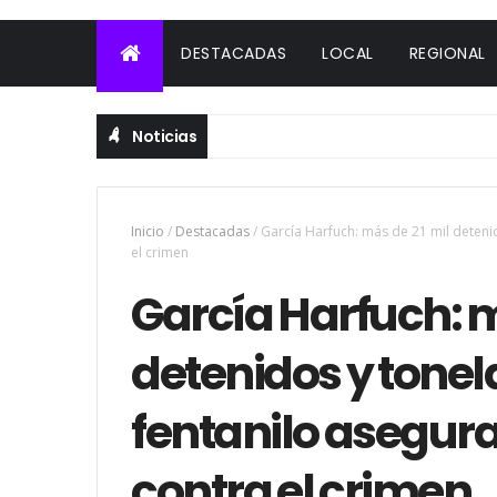
DESTACADAS
LOCAL
REGIONAL
Noticias
Inicio
/
Destacadas
/
García Harfuch: más de 21 mil deteni
el crimen
García Harfuch: m
detenidos y tone
fentanilo asegur
contra el crimen