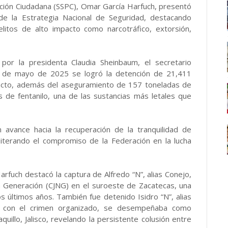
ección Ciudadana (SSPC), Omar García Harfuch, presentó
de la Estrategia Nacional de Seguridad, destacando
elitos de alto impacto como narcotráfico, extorsión,
por la presidenta Claudia Sheinbaum, el secretario
 de mayo de 2025 se logró la detención de 21,411
pacto, además del aseguramiento de 157 toneladas de
s de fentanilo, una de las sustancias más letales que
 avance hacia la recuperación de la tranquilidad de
reiterando el compromiso de la Federación en la lucha
rfuch destacó la captura de Alfredo “N”, alias Conejo,
va Generación (CJNG) en el suroeste de Zacatecas, una
s últimos años. También fue detenido Isidro “N”, alias
os con el crimen organizado, se desempeñaba como
quillo, Jalisco, revelando la persistente colusión entre