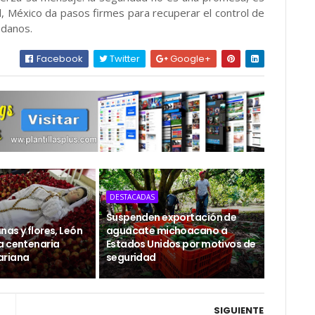
el, México da pasos firmes para recuperar el control de
adanos.
Facebook
Twitter
Google+
DESTACADAS
Suspenden exportación de
as y flores, León
aguacate michoacano a
a centenaria
Estados Unidos por motivos de
ariana
seguridad
SIGUIENTE