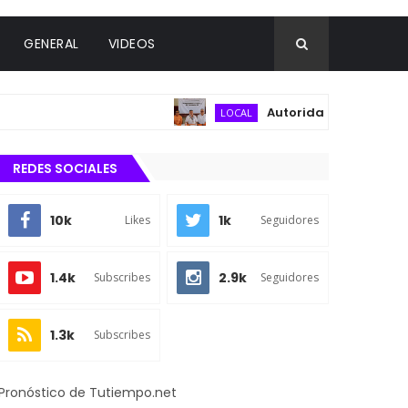
GENERAL
VIDEOS
Autoridades municipales y d
LOCAL
REDES SOCIALES
10k
1k
Likes
Seguidores
1.4k
2.9k
Subscribes
Seguidores
1.3k
Subscribes
Pronóstico de Tutiempo.net