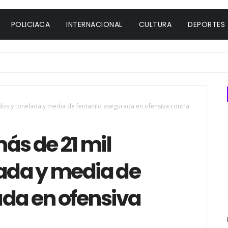
POLICIACA
INTERNACIONAL
CULTURA
DEPORTES
dos y tonelada y media de fentanilo asegurada en ofensiva contra
ás de 21 mil
lada y media de
ada en ofensiva