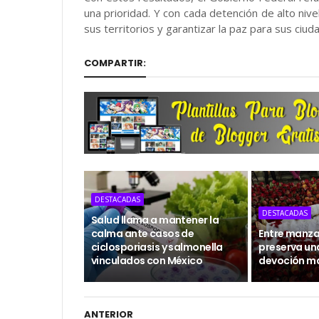
una prioridad. Y con cada detención de alto niv
sus territorios y garantizar la paz para sus ciud
COMPARTIR:
DESTACADAS
DESTACADAS
Salud llama a mantener la
calma ante casos de
Entre manzan
ciclosporiasis y salmonella
preserva un
vinculados con México
devoción m
ANTERIOR