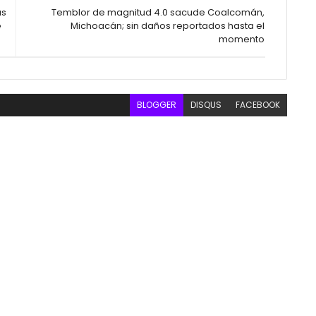
as
Temblor de magnitud 4.0 sacude Coalcomán,
e
Michoacán; sin daños reportados hasta el
momento
BLOGGER
DISQUS
FACEBOOK