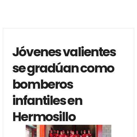
Jóvenes valientes
se gradúan como
bomberos
infantiles en
Hermosillo