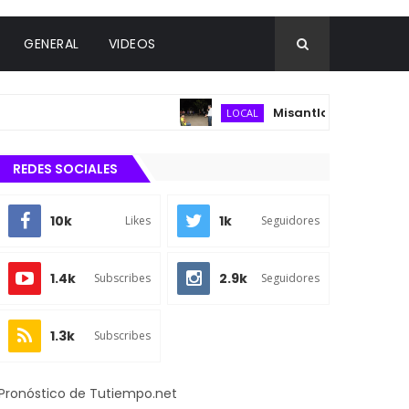
GENERAL
VIDEOS
Misantla fortalece infraest
LOCAL
REDES SOCIALES
10k
1k
Likes
Seguidores
1.4k
2.9k
Subscribes
Seguidores
1.3k
Subscribes
Pronóstico de Tutiempo.net