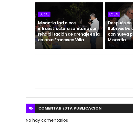
LOCAL
LOCAL
Misantla fortalece
Después de 3
infraestructura sanitaria con
Rubí vuelve 
rehabilitación de drenaje en la
con nueva p
colonia Francisco Villa
Misantla
COMENTAR ESTA
PUBLICACION
No hay comentarios