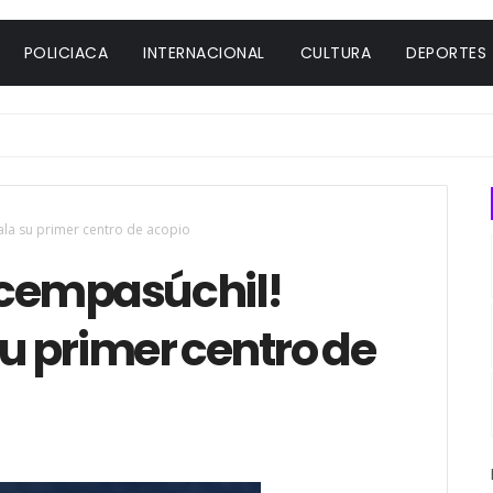
POLICIACA
INTERNACIONAL
CULTURA
DEPORTES
stala su primer centro de acopio
e cempasúchil!
su primer centro de