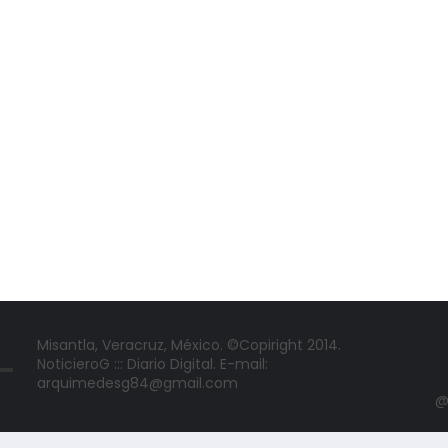
Misantla, Veracruz, México. ©Copiright 2014.
NoticieroG ::: Diario Digital. E-mail:
arquimedesg84@gmail.com
@