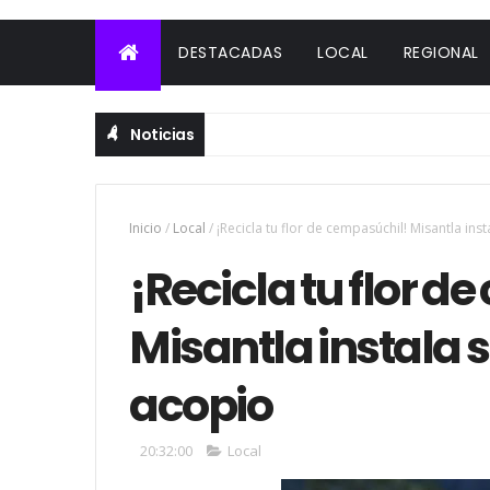
DESTACADAS
LOCAL
REGIONAL
Noticias
Inicio
/
Local
/
¡Recicla tu flor de cempasúchil! Misantla in
¡Recicla tu flor d
Misantla instala 
acopio
20:32:00
Local