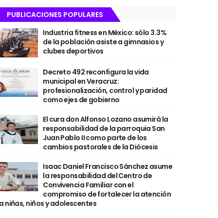
PUBLICACIONES POPULARES
Industria fitness en México: sólo 3.3%
de la población asiste a gimnasios y
clubes deportivos
Decreto 492 reconfigura la vida
municipal en Veracruz:
profesionalización, control y paridad
como ejes de gobierno
El cura don Alfonso Lozano asumirá la
responsabilidad de la parroquia San
Juan Pablo II como parte de los
cambios pastorales de la Diócesis
Isaac Daniel Francisco Sánchez asume
la responsabilidad del Centro de
Convivencia Familiar con el
compromiso de fortalecer la atención
a niñas, niños y adolescentes