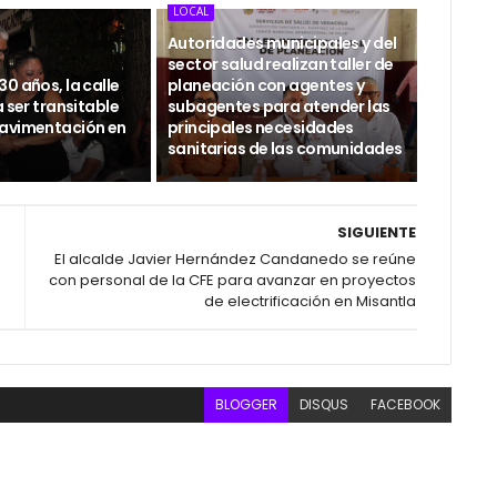
LOCAL
Autoridades municipales y del
sector salud realizan taller de
0 años, la calle
planeación con agentes y
a ser transitable
subagentes para atender las
avimentación en
principales necesidades
sanitarias de las comunidades
SIGUIENTE
El alcalde Javier Hernández Candanedo se reúne
con personal de la CFE para avanzar en proyectos
de electrificación en Misantla
BLOGGER
DISQUS
FACEBOOK