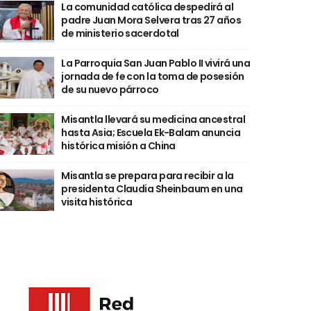
La comunidad católica despedirá al
padre Juan Mora Selvera tras 27 años
de ministerio sacerdotal
La Parroquia San Juan Pablo II vivirá una
jornada de fe con la toma de posesión
de su nuevo párroco
Misantla llevará su medicina ancestral
hasta Asia; Escuela Ek-Balam anuncia
histórica misión a China
Misantla se prepara para recibir a la
presidenta Claudia Sheinbaum en una
visita histórica