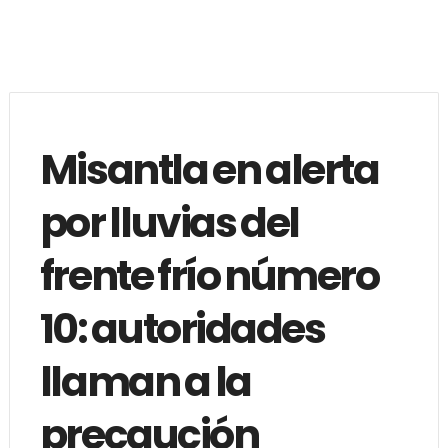
Misantla en alerta
por lluvias del
frente frío número
10: autoridades
llaman a la
precaución