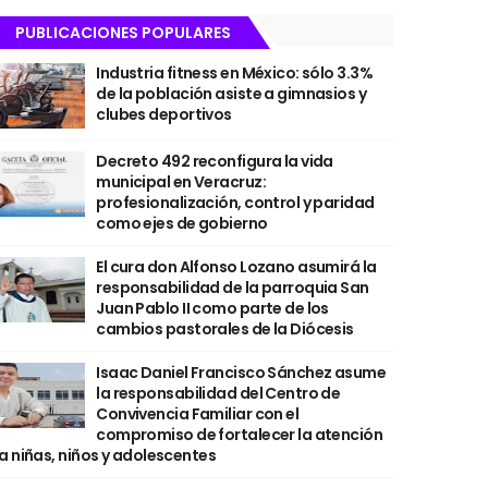
PUBLICACIONES POPULARES
Industria fitness en México: sólo 3.3%
de la población asiste a gimnasios y
clubes deportivos
Decreto 492 reconfigura la vida
municipal en Veracruz:
profesionalización, control y paridad
como ejes de gobierno
El cura don Alfonso Lozano asumirá la
responsabilidad de la parroquia San
Juan Pablo II como parte de los
cambios pastorales de la Diócesis
Isaac Daniel Francisco Sánchez asume
la responsabilidad del Centro de
Convivencia Familiar con el
compromiso de fortalecer la atención
a niñas, niños y adolescentes