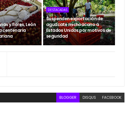
DESTACADAS
Suspenden exportación de
as y flores, León
aguacate michoacano a
a centenaria
Estados Unidos por motivos de
ariana
seguridad
BLOGGER
DISQUS
FACEBOOK