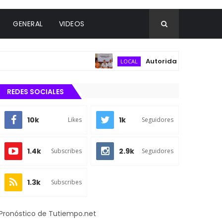
GENERAL
VIDEOS
Autoridades municipales y d
LOCAL
REDES SOCIALES
10k
1k
Likes
Seguidores
1.4k
2.9k
Subscribes
Seguidores
1.3k
Subscribes
Pronóstico de Tutiempo.net