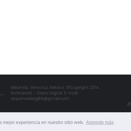
Misantla, Veracruz, México. ©Copiright 2014.
NoticieroG ::: Diario Digital. E-mail:
arquimedesg84@gmail.com
@
la mejor experiencia en nuestro sitio web.
Aprende más