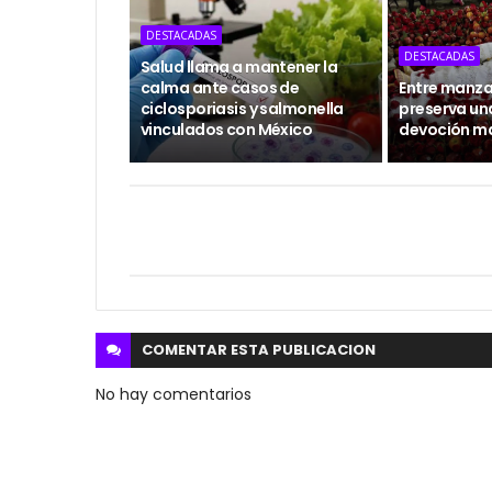
DESTACADAS
DESTACADAS
Salud llama a mantener la
calma ante casos de
Entre manzan
ciclosporiasis y salmonella
preserva un
vinculados con México
devoción m
COMENTAR ESTA
PUBLICACION
No hay comentarios