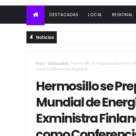
DESTACADAS
LOCAL
REGIONAL
Noticias
Inicio
/
Destacadas
/
Hermosillo se Prepara para el Foro M
como Conferencista Magistral
Hermosillo se Pre
Mundial de Energí
Exministra Finla
como Conferencis