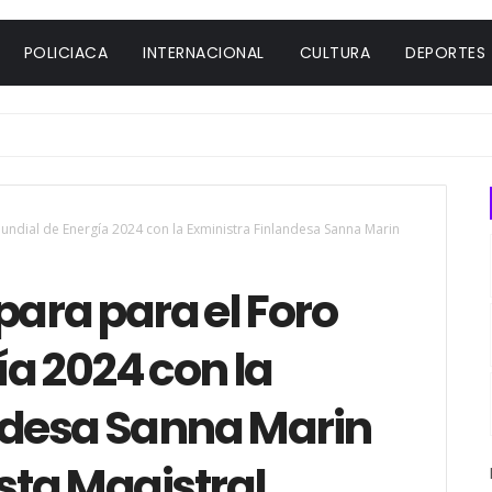
POLICIACA
INTERNACIONAL
CULTURA
DEPORTES
undial de Energía 2024 con la Exministra Finlandesa Sanna Marin
para para el Foro
a 2024 con la
ndesa Sanna Marin
ta Magistral