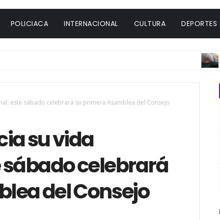
POLICIACA
INTERNACIONAL
CULTURA
DEPORTES
INTER
ional; este sábado celebrará su primera Asamblea del Consejo
ia su vida
te sábado celebrará
lea del Consejo