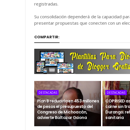
registradas.
Su consolidación dependerá de la capacidad para 
presentar propuestas que conecten con un elec
COMPARTIR:
DESTACADAS
DESTACADAS
Plan B reduciría en 453 millones
COPRISED as
de pesos el presupuesto del
carne sin tr
Congreso de Michoacán,
Durango; ref
advierte Baltazar Gaona
sanitaria