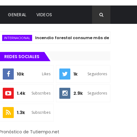
GENERAL
VIDEOS
Incendio forestal consume más de 120 hectáreas en el 
NACIONAL
REDES SOCIALES
10k
1k
Likes
Seguidores
1.4k
2.9k
Subscribes
Seguidores
1.3k
Subscribes
Pronóstico de Tutiempo.net