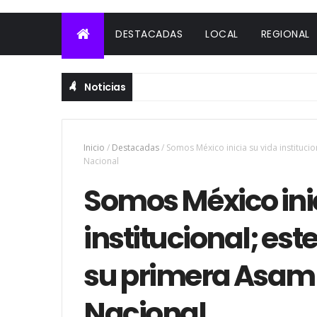
DESTACADAS
LOCAL
REGIONAL
Noticias
Inicio
/
Destacadas
/
Somos México inicia su vida instituc
Nacional
Somos México inic
institucional; es
su primera Asamb
Nacional