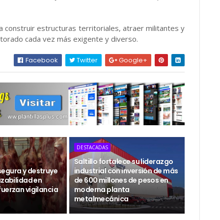
construir estructuras territoriales, atraer militantes y
torado cada vez más exigente y diverso.
Facebook
Twitter
Google+
DESTACADAS
Saltillo fortalece su liderazgo
egura y destruye
industrial con inversión de más
azabilidad en
de 600 millones de pesos en
uerzan vigilancia
moderna planta
metalmecánica