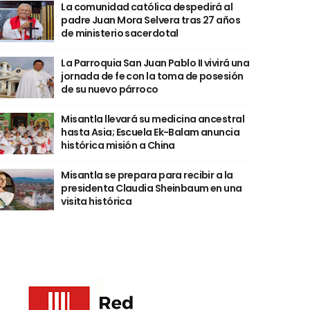
La comunidad católica despedirá al
padre Juan Mora Selvera tras 27 años
de ministerio sacerdotal
La Parroquia San Juan Pablo II vivirá una
jornada de fe con la toma de posesión
de su nuevo párroco
Misantla llevará su medicina ancestral
hasta Asia; Escuela Ek-Balam anuncia
histórica misión a China
Misantla se prepara para recibir a la
presidenta Claudia Sheinbaum en una
visita histórica