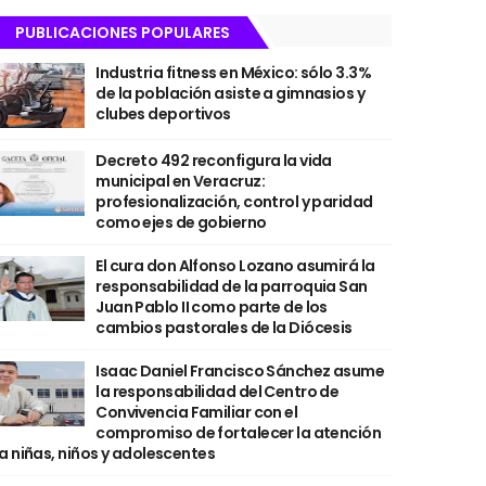
PUBLICACIONES POPULARES
Industria fitness en México: sólo 3.3%
de la población asiste a gimnasios y
clubes deportivos
Decreto 492 reconfigura la vida
municipal en Veracruz:
profesionalización, control y paridad
como ejes de gobierno
El cura don Alfonso Lozano asumirá la
responsabilidad de la parroquia San
Juan Pablo II como parte de los
cambios pastorales de la Diócesis
Isaac Daniel Francisco Sánchez asume
la responsabilidad del Centro de
Convivencia Familiar con el
compromiso de fortalecer la atención
a niñas, niños y adolescentes