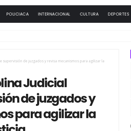
POLICIACA
INTERNACIONAL
CULTURA
DEPORTES
ece supervisión de juzgados y revisa mecanismos para agilizar la
lina Judicial
sión de juzgados y
 para agilizar la
ticia