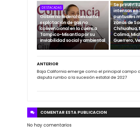
Se prevén ll
DESTACADAS
intensas en
Gobierno federal descarta
puntuales m
explotación de gas no
zonas de So
convencional en la cuenca
Chihuahua, N
Tampico-Misantla por su
Colima, Mic
inviabilidad social y ambiental
Guerrero, V
ANTERIOR
Baja California emerge como el principal campo 
disputa rumbo a la sucesión estatal de 2027
COMENTAR ESTA
PUBLICACION
No hay comentarios