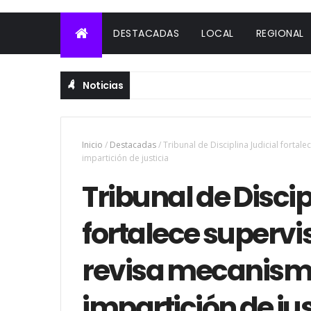
DESTACADAS
LOCAL
REGIONAL
Noticias
Inicio
/
Destacadas
/
Tribunal de Disciplina Judicial fortal
impartición de justicia
Tribunal de Discip
fortalece supervi
revisa mecanismos
impartición de jus