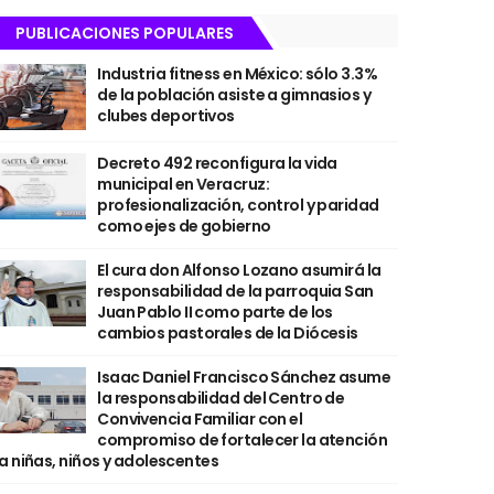
PUBLICACIONES POPULARES
Industria fitness en México: sólo 3.3%
de la población asiste a gimnasios y
clubes deportivos
Decreto 492 reconfigura la vida
municipal en Veracruz:
profesionalización, control y paridad
como ejes de gobierno
El cura don Alfonso Lozano asumirá la
responsabilidad de la parroquia San
Juan Pablo II como parte de los
cambios pastorales de la Diócesis
Isaac Daniel Francisco Sánchez asume
la responsabilidad del Centro de
Convivencia Familiar con el
compromiso de fortalecer la atención
a niñas, niños y adolescentes