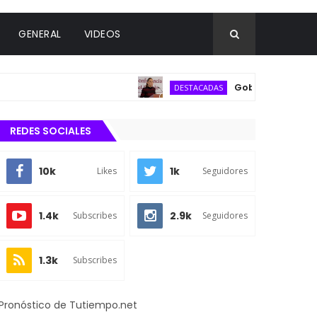
GENERAL
VIDEOS
Gobierno federal desca
DESTACADAS
REDES SOCIALES
10k
1k
Likes
Seguidores
1.4k
2.9k
Subscribes
Seguidores
1.3k
Subscribes
Pronóstico de Tutiempo.net