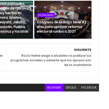
uvias puntuales
 zonas de Oaxaca y
uy fuertes en
DESTACADAS
nora, Sinaloa,
ayarit, Jalisco,
Congreso de Hidalgo tiene 42
hoacán, Puebla,
días para aprobar reforma
eracruz y Yucatán
electoral rumbo a 2027
SIGUIENTE
de
Rocío Nahle exige a alcaldes no politizar los
programas sociales y advierte que los apoyos son
de la ciudadanía
BLOGGER
DISQUS
FACEBOOK