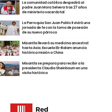
La comunidad católica despedirá al
padre Juan Mora Selvera tras 27 años
de ministerio sacerdotal
La Parroquia San Juan Pablo II vivirá una
jornada de fe con la toma de posesión
de su nuevo párroco
Misantla llevará su medicina ancestral
hasta Asia; Escuela Ek-Balam anuncia
histórica misión a China
Misantla se prepara para recibir a la
presidenta Claudia Sheinbaum en una
visita histórica