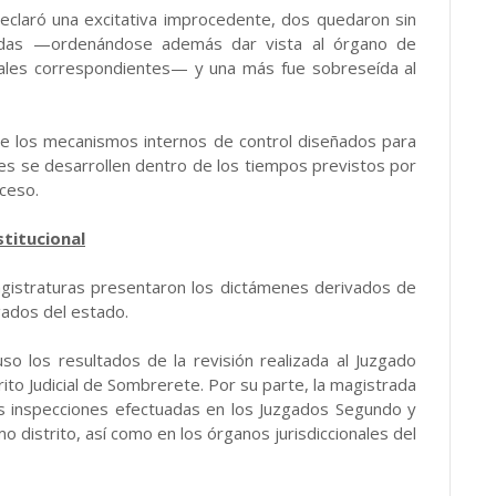
declaró una excitativa improcedente, dos quedaron sin
dadas —ordenándose además dar vista al órgano de
gales correspondientes— y una más fue sobreseída al
 de los mecanismos internos de control diseñados para
les se desarrollen dentro de los tiempos previstos por
oceso.
stitucional
magistraturas presentaron los dictámenes derivados de
zgados del estado.
so los resultados de la revisión realizada al Juzgado
rito Judicial de Sombrerete. Por su parte, la magistrada
as inspecciones efectuadas en los Juzgados Segundo y
o distrito, así como en los órganos jurisdiccionales del