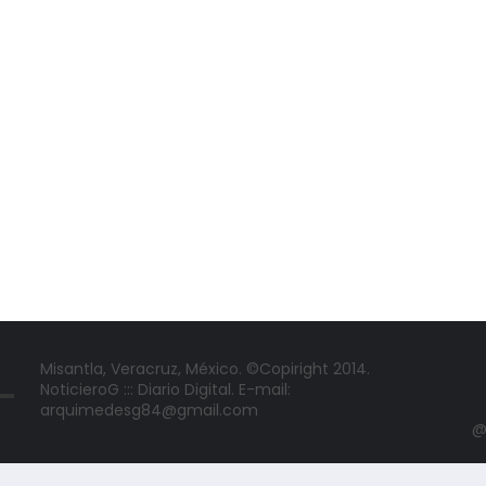
Misantla, Veracruz, México. ©Copiright 2014.
NoticieroG ::: Diario Digital. E-mail:
arquimedesg84@gmail.com
@