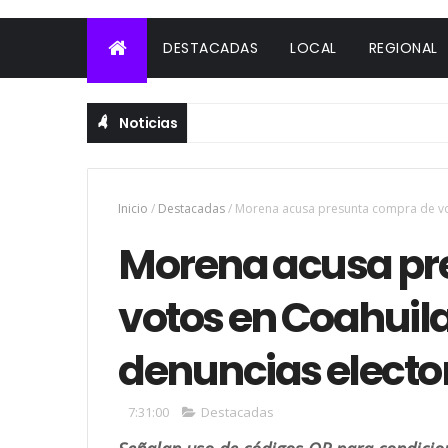
DESTACADAS
LOCAL
REGIONAL
Noticias
Inicio
/
Destacadas
/
Morena acusa presunta compra de vot
Morena acusa pr
votos en Coahuil
denuncias electo
7:31:00
Destacadas