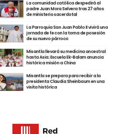
La comunidad católica despedirá al
padre Juan Mora Selvera tras 27 años
de ministerio sacerdotal
La Parroquia San Juan Pablo II vivirá una
jornada de fe con la toma de posesión
de su nuevo párroco
Misantla llevará su medicina ancestral
hasta Asia; Escuela Ek-Balam anuncia
histórica misión a China
Misantla se prepara para recibir a la
presidenta Claudia Sheinbaum en una
visita histórica