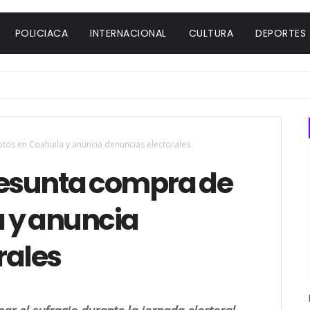
POLICIACA
INTERNACIONAL
CULTURA
DEPORTES
os en Coahuila y anuncia denuncias electorales
esunta compra de
a y anuncia
rales