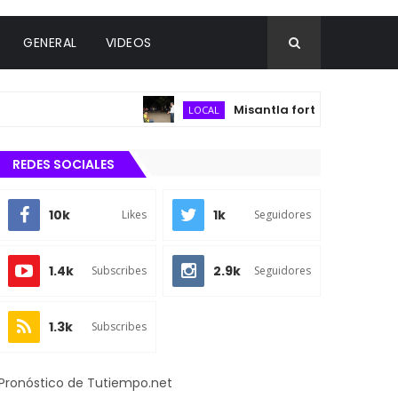
GENERAL
VIDEOS
Misantla fortalece infraestructur
LOCAL
REDES SOCIALES
10k
1k
Likes
Seguidores
1.4k
2.9k
Subscribes
Seguidores
1.3k
Subscribes
Pronóstico de Tutiempo.net