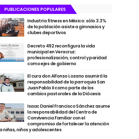
PUBLICACIONES POPULARES
Industria fitness en México: sólo 3.3%
de la población asiste a gimnasios y
clubes deportivos
Decreto 492 reconfigura la vida
municipal en Veracruz:
profesionalización, control y paridad
como ejes de gobierno
El cura don Alfonso Lozano asumirá la
responsabilidad de la parroquia San
Juan Pablo II como parte de los
cambios pastorales de la Diócesis
Isaac Daniel Francisco Sánchez asume
la responsabilidad del Centro de
Convivencia Familiar con el
compromiso de fortalecer la atención
a niñas, niños y adolescentes