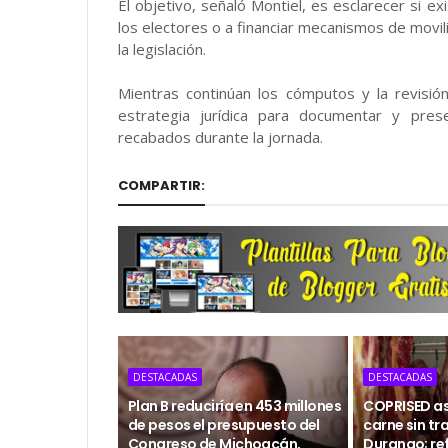
El objetivo, señaló Montiel, es esclarecer si ex
los electores o a financiar mecanismos de movil
la legislación.
Mientras continúan los cómputos y la revisi
estrategia jurídica para documentar y pre
recabados durante la jornada.
COMPARTIR:
DESTACADAS
DESTACADAS
Plan B reduciría en 453 millones
COPRISED as
de pesos el presupuesto del
carne sin tr
Congreso de Michoacán,
Durango; ref