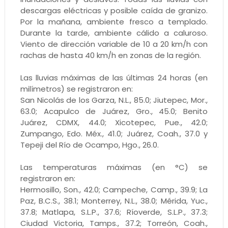
descargas eléctricas y posible caída de granizo.
Por la mañana, ambiente fresco a templado.
Durante la tarde, ambiente cálido a caluroso.
Viento de dirección variable de 10 a 20 km/h con
rachas de hasta 40 km/h en zonas de la región.
Las lluvias máximas de las últimas 24 horas (en
milímetros) se registraron en:
San Nicolás de los Garza, N.L., 85.0; Jiutepec, Mor.,
63.0; Acapulco de Juárez, Gro., 45.0; Benito
Juárez, CDMX, 44.0; Xicotepec, Pue., 42.0;
Zumpango, Edo. Méx., 41.0; Juárez, Coah., 37.0 y
Tepeji del Río de Ocampo, Hgo., 26.0.
Las temperaturas máximas (en °C) se
registraron en:
Hermosillo, Son., 42.0; Campeche, Camp., 39.9; La
Paz, B.C.S., 38.1; Monterrey, N.L., 38.0; Mérida, Yuc.,
37.8; Matlapa, S.L.P., 37.6; Ríoverde, S.L.P., 37.3;
Ciudad Victoria, Tamps., 37.2; Torreón, Coah.,