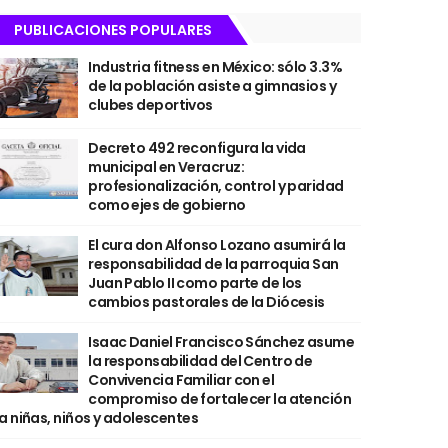
PUBLICACIONES POPULARES
Industria fitness en México: sólo 3.3%
de la población asiste a gimnasios y
clubes deportivos
Decreto 492 reconfigura la vida
municipal en Veracruz:
profesionalización, control y paridad
como ejes de gobierno
El cura don Alfonso Lozano asumirá la
responsabilidad de la parroquia San
Juan Pablo II como parte de los
cambios pastorales de la Diócesis
Isaac Daniel Francisco Sánchez asume
la responsabilidad del Centro de
Convivencia Familiar con el
compromiso de fortalecer la atención
a niñas, niños y adolescentes