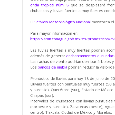
onda tropical núm. 8
que se desplazará frent
chubascos y lluvias fuertes a muy fuertes con d
El
Servicio Meteorológico Nacional
monitorea el 
Para mayor información en:
https://smn.conagua.gob.mx/es/pronosticos/avis
Las lluvias fuertes a muy fuertes podrían aco
además de generar
encharcamientos e inundac
Las rachas de viento podrían derribar árboles y a
Los
bancos de niebla
podrían reducir la visibili
Pronóstico de lluvias para hoy 18 de junio de 2
Lluvias fuertes con puntuales muy fuertes (50 
y sureste), Querétaro (sur), Estado de México 
Chiapas (sur).
Intervalos de chubascos con lluvias puntuales
(noroeste y sureste), Zacatecas (oeste), Aguasca
centro), Tlaxcala, Ciudad de México y Morelos.