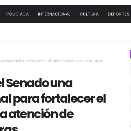
POLICIACA
INTERNACIONAL
CULTURA
DEPORTES
ia nacional para fortalecer el tamiz neonatal y la atención de
el Senado una
l para fortalecer el
la atención de
ras