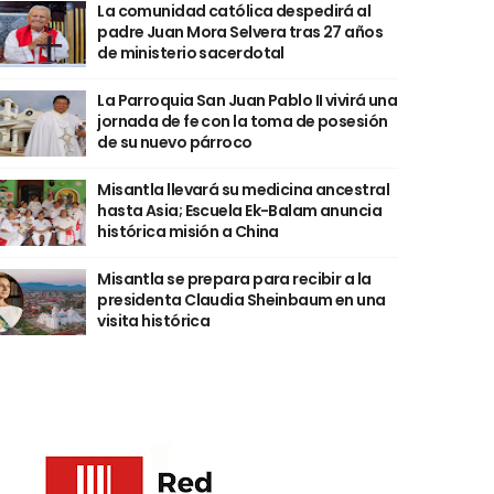
La comunidad católica despedirá al
padre Juan Mora Selvera tras 27 años
de ministerio sacerdotal
La Parroquia San Juan Pablo II vivirá una
jornada de fe con la toma de posesión
de su nuevo párroco
Misantla llevará su medicina ancestral
hasta Asia; Escuela Ek-Balam anuncia
histórica misión a China
Misantla se prepara para recibir a la
presidenta Claudia Sheinbaum en una
visita histórica