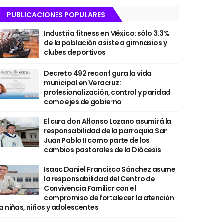
PUBLICACIONES POPULARES
Industria fitness en México: sólo 3.3%
de la población asiste a gimnasios y
clubes deportivos
Decreto 492 reconfigura la vida
municipal en Veracruz:
profesionalización, control y paridad
como ejes de gobierno
El cura don Alfonso Lozano asumirá la
responsabilidad de la parroquia San
Juan Pablo II como parte de los
cambios pastorales de la Diócesis
Isaac Daniel Francisco Sánchez asume
la responsabilidad del Centro de
Convivencia Familiar con el
compromiso de fortalecer la atención
a niñas, niños y adolescentes