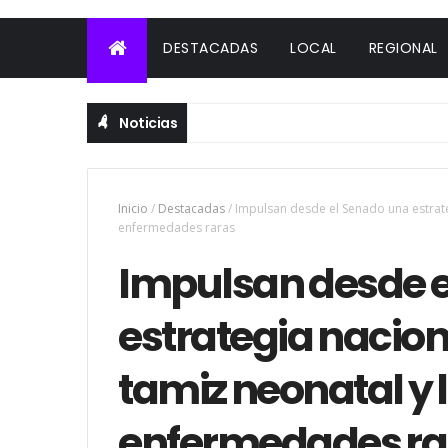
DESTACADAS
LOCAL
REGIONAL
Noticias
Inicio
/
Destacadas
/
Impulsan desde el Senado una estrateg
enfermedades raras
Impulsan desde 
estrategia naciona
tamiz neonatal y 
enfermedades ra