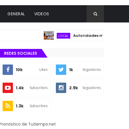
GENERAL
VIDEOS
Autoridades municipales y del secto
LOCAL
REDES SOCIALES
10k
1k
Likes
Seguidores
1.4k
2.9k
Subscribes
Seguidores
1.3k
Subscribes
Pronóstico de Tutiempo.net