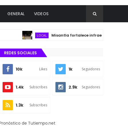
GENERAL
VIDEOS
Misantla fortalece infraestructura sanitaria c
LOCAL
REDES SOCIALES
10k
1k
Likes
Seguidores
1.4k
2.9k
Subscribes
Seguidores
1.3k
Subscribes
Pronóstico de Tutiempo.net