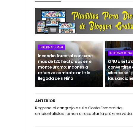
INTERNACIONAL
INTERNACIONA
Incendio forestal consume
más de 120 hectáreas en el
ONU alerta 
monte Bromo; Indonesia
convertirse
refuerza combate ante la
silenciosa” 
llegada de El Niño
las sancion
ANTERIOR
Regresa el cangrejo azul a Costa Esmeralda;
ambientalistas llaman a respetar la próxima veda