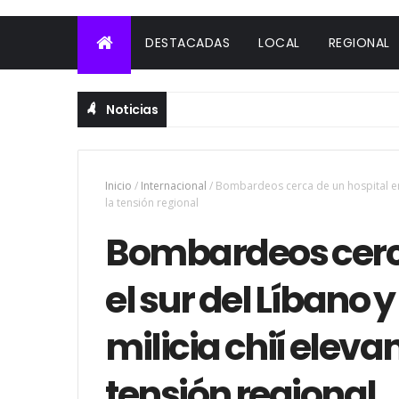
DESTACADAS
LOCAL
REGIONAL
Noticias
Inicio
/
Internacional
/
Bombardeos cerca de un hospital en 
la tensión regional
Bombardeos cerca
el sur del Líbano y
milicia chií elev
tensión regional