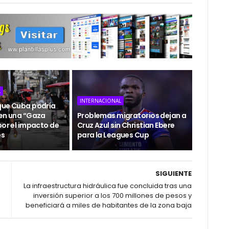
L
INTERNACIONAL
que Cuba podría
 en una “Gaza
Problemas migratorios dejan a
por el impacto de
Cruz Azul sin Christian Ebere
es
para la Leagues Cup
SIGUIENTE
La infraestructura hidráulica fue concluida tras una
inversión superior a los 700 millones de pesos y
beneficiará a miles de habitantes de la zona baja