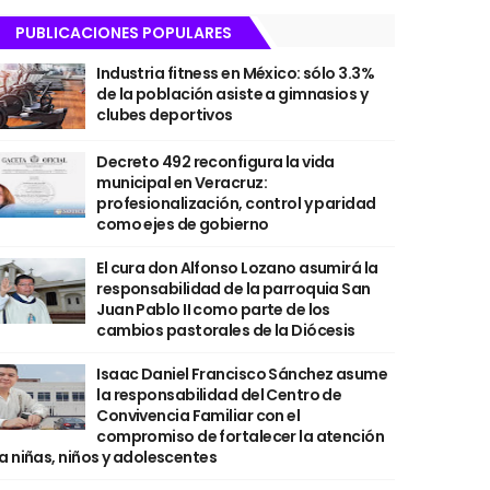
PUBLICACIONES POPULARES
Industria fitness en México: sólo 3.3%
de la población asiste a gimnasios y
clubes deportivos
Decreto 492 reconfigura la vida
municipal en Veracruz:
profesionalización, control y paridad
como ejes de gobierno
El cura don Alfonso Lozano asumirá la
responsabilidad de la parroquia San
Juan Pablo II como parte de los
cambios pastorales de la Diócesis
Isaac Daniel Francisco Sánchez asume
la responsabilidad del Centro de
Convivencia Familiar con el
compromiso de fortalecer la atención
a niñas, niños y adolescentes