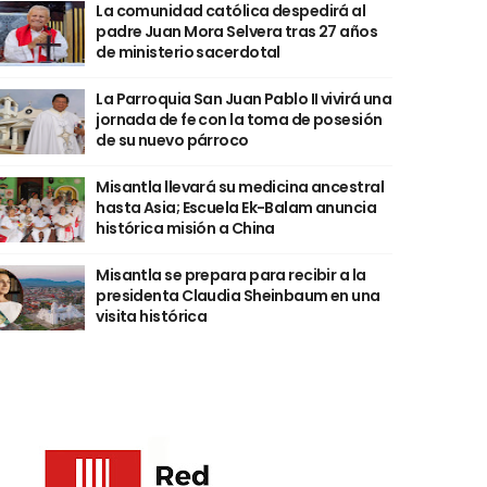
La comunidad católica despedirá al
padre Juan Mora Selvera tras 27 años
de ministerio sacerdotal
La Parroquia San Juan Pablo II vivirá una
jornada de fe con la toma de posesión
de su nuevo párroco
Misantla llevará su medicina ancestral
hasta Asia; Escuela Ek-Balam anuncia
histórica misión a China
Misantla se prepara para recibir a la
presidenta Claudia Sheinbaum en una
visita histórica