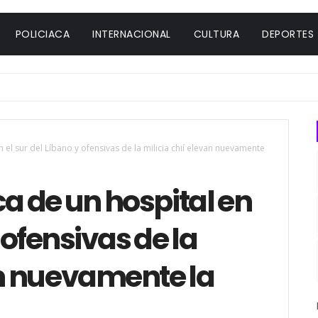
POLICIACA
INTERNACIONAL
CULTURA
DEPORTES
el sur del Líbano y ofensivas de la milicia chií elevan nuevamente
 de un hospital en
 ofensivas de la
an nuevamente la