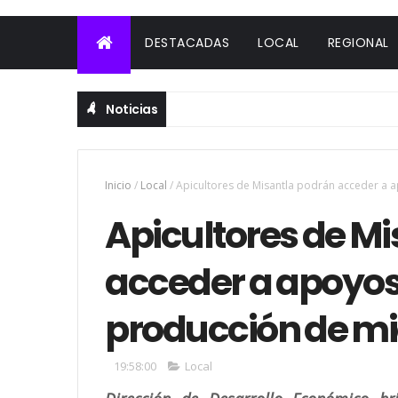
DESTACADAS
LOCAL
REGIONAL
Noticias
Inicio
/
Local
/
Apicultores de Misantla podrán acceder a a
Apicultores de M
acceder a apoyos 
producción de mi
19:58:00
Local