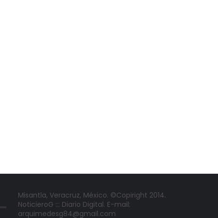
Misantla, Veracruz, México. ©Copiright 2014.
NoticieroG ::: Diario Digital. E-mail:
arquimedesg84@gmail.com