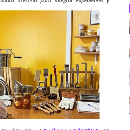
indará asesoría para integrar expedientes y
tores dedicados a la
apicultura
y la
meliponicultura
en