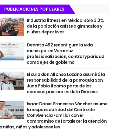
PUBLICACIONES POPULARES
Industria fitness en México: sólo 3.3%
de la población asiste a gimnasios y
clubes deportivos
Decreto 492 reconfigura la vida
municipal en Veracruz:
profesionalización, control y paridad
como ejes de gobierno
El cura don Alfonso Lozano asumirá la
responsabilidad de la parroquia San
Juan Pablo II como parte de los
cambios pastorales de la Diócesis
Isaac Daniel Francisco Sánchez asume
la responsabilidad del Centro de
Convivencia Familiar con el
compromiso de fortalecer la atención
a niñas, niños y adolescentes