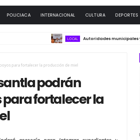
POLICIACA
INTERNACIONAL
CULTURA
DEPORTES
Autoridades municipales y del s
LOCAL
poyos para fortalecer la producción de miel
isantla podrán
para fortalecer la
el