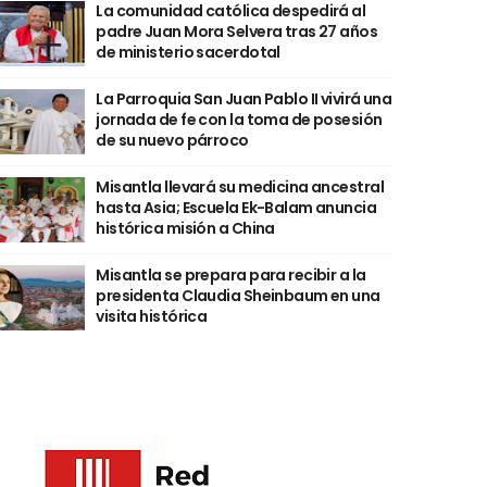
La comunidad católica despedirá al
padre Juan Mora Selvera tras 27 años
de ministerio sacerdotal
La Parroquia San Juan Pablo II vivirá una
jornada de fe con la toma de posesión
de su nuevo párroco
Misantla llevará su medicina ancestral
hasta Asia; Escuela Ek-Balam anuncia
histórica misión a China
Misantla se prepara para recibir a la
presidenta Claudia Sheinbaum en una
visita histórica