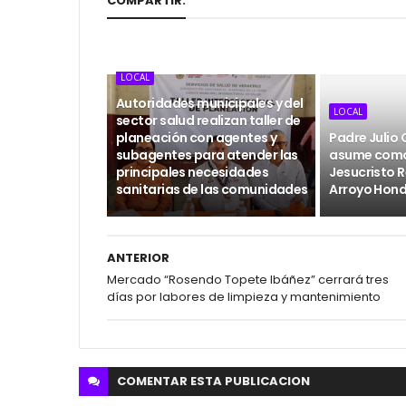
COMPARTIR:
LOCAL
Autoridades municipales y del
LOCAL
sector salud realizan taller de
planeación con agentes y
Padre Julio
subagentes para atender las
asume como
principales necesidades
Jesucristo R
sanitarias de las comunidades
Arroyo Hon
ANTERIOR
Mercado “Rosendo Topete Ibáñez” cerrará tres
días por labores de limpieza y mantenimiento
COMENTAR ESTA
PUBLICACION