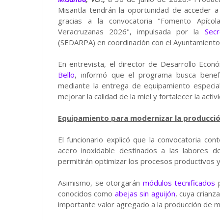
Misantla tendrán la oportunidad de acceder a
gracias a la convocatoria "Fomento Apícol
Veracruzanas 2026", impulsada por la
Secr
(SEDARPA) en coordinación con el Ayuntamiento 
En entrevista, el director de Desarrollo Eco
Bello
, informó que el programa busca benefi
mediante la entrega de equipamiento especial
mejorar la calidad de la miel y fortalecer la activ
Equipamiento para modernizar la producci
El funcionario explicó que la convocatoria c
acero inoxidable destinados a las labores 
permitirán optimizar los procesos productivos y
Asimismo, se otorgarán
módulos tecnificados
p
conocidos como
abejas sin aguijón
, cuya crianz
importante valor agregado a la producción de mi