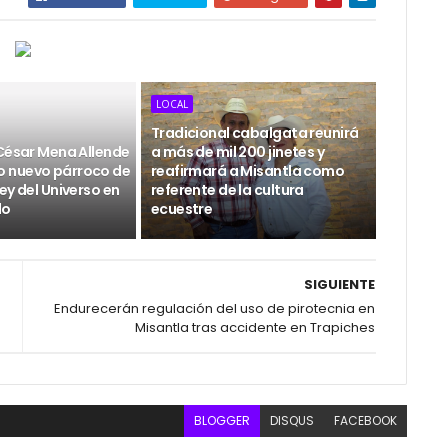
LOCAL
Tradicional cabalgata reunirá
 César Mena Allende
a más de mil 200 jinetes y
 nuevo párroco de
reafirmará a Misantla como
ey del Universo en
referente de la cultura
do
ecuestre
SIGUIENTE
Endurecerán regulación del uso de pirotecnia en
Misantla tras accidente en Trapiches
BLOGGER
DISQUS
FACEBOOK