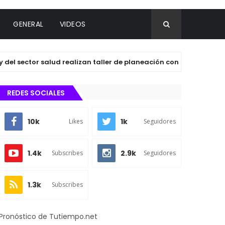
GENERAL
VIDEOS
ector salud realizan taller de planeación con agentes y subage
REDES SOCIALES
10k
1k
Likes
Seguidores
1.4k
2.9k
Subscribes
Seguidores
1.3k
Subscribes
Pronóstico de Tutiempo.net