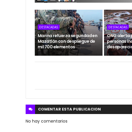
DESTACADAS
DESTACADAS
Marina refuerza seguridad en
ONG alerta 
Mazatlán con despliegue de
personas in
mil 700 elementos
desapareci
COMENTAR ESTA
PUBLICACION
No hay comentarios