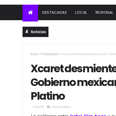
DESTACADAS
LOCAL
REGIONAL
Noticias
Inicio
/
Destacadas
/
Xcaret desmiente presiones del Gobi
Xcaret desmiente
Gobierno mexica
Platino
9:34:00
Destacadas