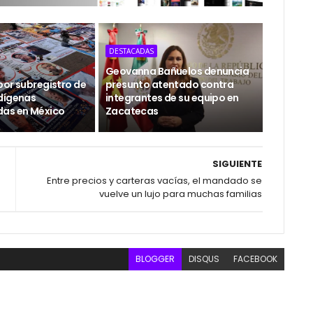
DESTACADAS
Geovanna Bañuelos denuncia
por subregistro de
presunto atentado contra
dígenas
integrantes de su equipo en
das en México
Zacatecas
SIGUIENTE
Entre precios y carteras vacías, el mandado se
vuelve un lujo para muchas familias
BLOGGER
DISQUS
FACEBOOK