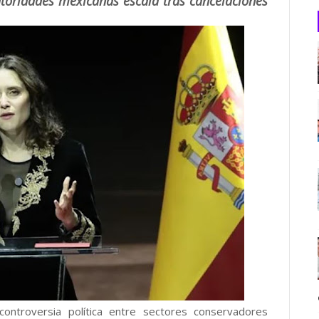
toridades mexicanas escala tras cancelaciones
troversia política entre sectores conservadores