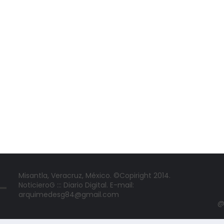
Misantla, Veracruz, México. ©Copiright 2014.
NoticieroG ::: Diario Digital. E-mail:
arquimedesg84@gmail.com
@