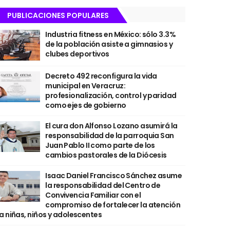
PUBLICACIONES POPULARES
Industria fitness en México: sólo 3.3%
de la población asiste a gimnasios y
clubes deportivos
Decreto 492 reconfigura la vida
municipal en Veracruz:
profesionalización, control y paridad
como ejes de gobierno
El cura don Alfonso Lozano asumirá la
responsabilidad de la parroquia San
Juan Pablo II como parte de los
cambios pastorales de la Diócesis
Isaac Daniel Francisco Sánchez asume
la responsabilidad del Centro de
Convivencia Familiar con el
compromiso de fortalecer la atención
a niñas, niños y adolescentes