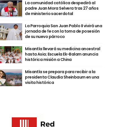
La comunidad católica despedirá al
padre Juan Mora Selvera tras 27 años
de ministerio sacerdotal
La Parroquia San Juan Pablo II vivirá una
jornada de fe con la toma de posesión
de su nuevo párroco
Misantla llevará su medicina ancestral
hasta Asia; Escuela Ek-Balam anuncia
histórica misión a China
Misantla se prepara para recibir a la
presidenta Claudia Sheinbaum en una
visita histórica