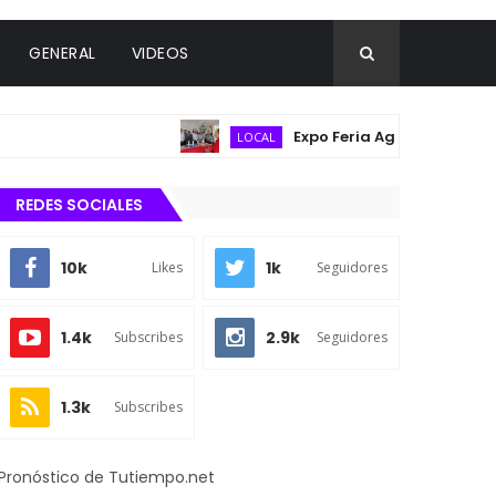
GENERAL
VIDEOS
Expo Feria Agropecuaria reúne 
LOCAL
REDES SOCIALES
10k
1k
Likes
Seguidores
1.4k
2.9k
Subscribes
Seguidores
1.3k
Subscribes
Pronóstico de Tutiempo.net