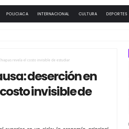
POLICIACA
INTERNACIONAL
CULTURA
DEPORTES
iapas revela el costo invisible de estudiar
ausa: deserción en
costo invisible de