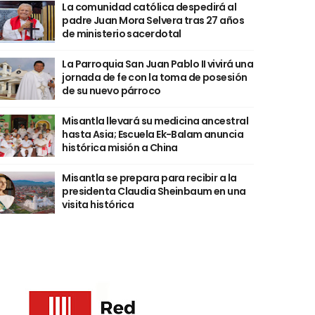
La comunidad católica despedirá al
padre Juan Mora Selvera tras 27 años
de ministerio sacerdotal
La Parroquia San Juan Pablo II vivirá una
jornada de fe con la toma de posesión
de su nuevo párroco
Misantla llevará su medicina ancestral
hasta Asia; Escuela Ek-Balam anuncia
histórica misión a China
Misantla se prepara para recibir a la
presidenta Claudia Sheinbaum en una
visita histórica