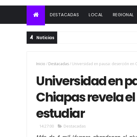
DESTACADAS
LOCAL
REGIONAL
Noticias
Inicio
/
Destacadas
/
Universidad en pausa: deserción en Ch
Universidad en p
Chiapas revela el 
estudiar
14:27:00
Destacadas