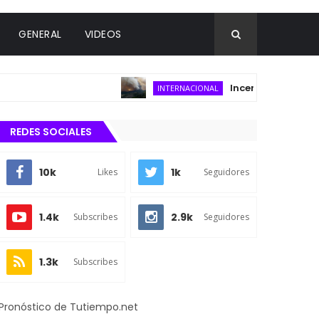
GENERAL
VIDEOS
Incendio forestal consu
INTERNACIONAL
REDES SOCIALES
10k
1k
Likes
Seguidores
1.4k
2.9k
Subscribes
Seguidores
1.3k
Subscribes
Pronóstico de Tutiempo.net