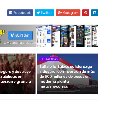
Facebook
Twitter
Google+
DESTACADAS
Saltillo fortalece su liderazgo
egura y destruye
industrial con inversión de más
azabilidad en
de 600 millones de pesos en
uerzan vigilancia
moderna planta
metalmecánica