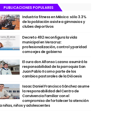
PUBLICACIONES POPULARES
Industria fitness en México: sólo 3.3%
de la población asiste a gimnasios y
clubes deportivos
Decreto 492 reconfigura la vida
municipal en Veracruz:
profesionalización, control y paridad
como ejes de gobierno
El cura don Alfonso Lozano asumirá la
responsabilidad de la parroquia San
Juan Pablo II como parte de los
cambios pastorales de la Diócesis
Isaac Daniel Francisco Sánchez asume
la responsabilidad del Centro de
Convivencia Familiar con el
compromiso de fortalecer la atención
a niñas, niños y adolescentes