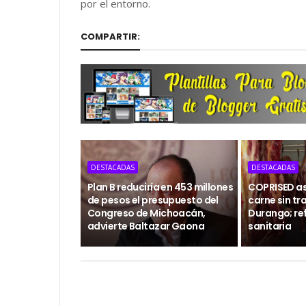
por el entorno.
COMPARTIR:
DESTACADAS
DESTACADAS
Plan B reduciría en 453 millones
COPRISED as
de pesos el presupuesto del
carne sin tr
Congreso de Michoacán,
Durango; ref
advierte Baltazar Gaona
sanitaria