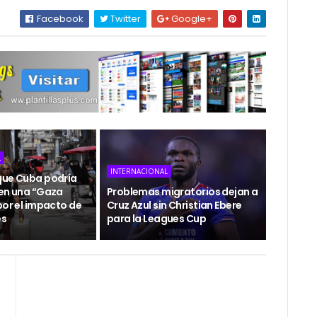
Facebook
Twitter
Google+
L
INTERNACIONAL
que Cuba podría
 en una “Gaza
Problemas migratorios dejan a
por el impacto de
Cruz Azul sin Christian Ebere
es
para la Leagues Cup