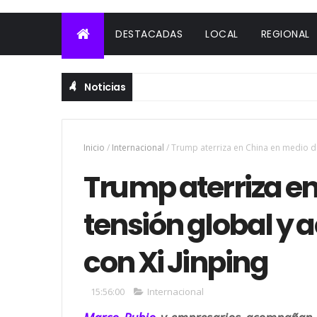
DESTACADAS
LOCAL
REGIONAL
Noticias
Inicio
/
Internacional
/
Trump aterriza en China en medio de
Trump aterriza e
tensión global y
con Xi Jinping
15:56:00
Internacional