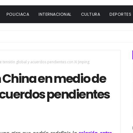
POLICIACA
INTERNACIONAL
CULTURA
DEPORTES
 tensión global y acuerdos pendientes con Xi Jinping
n China en medio de
 acuerdos pendientes