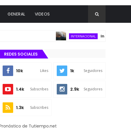
GENERAL
VIDEOS
Incendio forestal co
INTERNACIONAL
REDES SOCIALES
10k
1k
Likes
Seguidores
1.4k
2.9k
Subscribes
Seguidores
1.3k
Subscribes
Pronóstico de Tutiempo.net