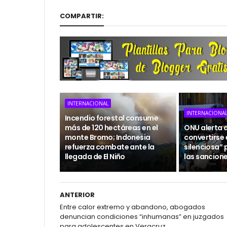
COMPARTIR:
INTERNACIONAL
INTERNACIONA
Incendio forestal consume
más de 120 hectáreas en el
ONU alerta 
monte Bromo; Indonesia
convertirse
refuerza combate ante la
silenciosa” 
llegada de El Niño
las sancion
ANTERIOR
Entre calor extremo y abandono, abogados
denuncian condiciones “inhumanas” en juzgados
para adolescentes en Veracruz