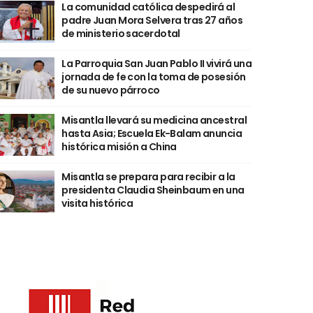
La comunidad católica despedirá al
padre Juan Mora Selvera tras 27 años
de ministerio sacerdotal
La Parroquia San Juan Pablo II vivirá una
jornada de fe con la toma de posesión
de su nuevo párroco
Misantla llevará su medicina ancestral
hasta Asia; Escuela Ek-Balam anuncia
histórica misión a China
Misantla se prepara para recibir a la
presidenta Claudia Sheinbaum en una
visita histórica