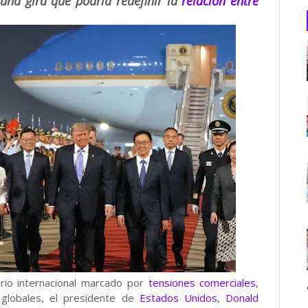
na gira que podría redefinir la
relación entre
io internacional marcado por
tensiones comerciales
,
globales, el presidente de
Estados Unidos
,
Donald