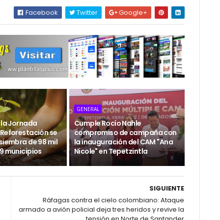
Facebook
Twitter
Google+
GENERAL
 la Jornada
Cumple Rocío Nahle
 Reforestación se
compromiso de campaña con
siembra de 98 mil
la inauguración del CAM "Ana
29 municipios
Nicole" en Tepetzintla
SIGUIENTE
Ráfagas contra el cielo colombiano: Ataque
armado a avión policial deja tres heridos y revive la
tensión en Norte de Santander