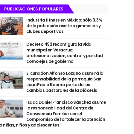
PUBLICACIONES POPULARES
Industria fitness en México: sólo 3.3%
de la población asiste a gimnasios y
clubes deportivos
Decreto 492 reconfigura la vida
municipal en Veracruz:
profesionalización, control y paridad
como ejes de gobierno
El cura don Alfonso Lozano asumirá la
responsabilidad de la parroquia San
Juan Pablo II como parte de los
cambios pastorales de la Diócesis
Isaac Daniel Francisco Sánchez asume
la responsabilidad del Centro de
Convivencia Familiar con el
compromiso de fortalecer la atención
a niñas, niños y adolescentes