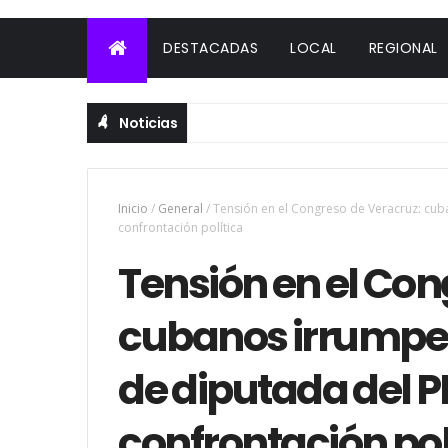
DESTACADAS
LOCAL
REGIONAL
Noticias
Inicio
/
General
/
Tensión en el Congreso de Veracruz: cub
confrontación política
Tensión en el Con
cubanos irrumpe
de diputada del P
confrontación pol