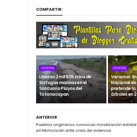
COMPARTIR:
GENERAL
GENERAL
Liberan 2 mil 505 crías de
Veracruz: En
tortugas marinas en el
Nacional de
Santuario Playas del
pretende la 
Totonacapan
árboles en 
ANTERIOR
Pueblos originarios convocan movilización estatal
en Michoacán ante crisis de violencia