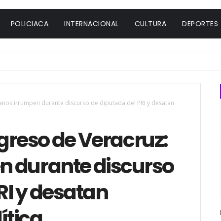
POLICIACA
INTERNACIONAL
CULTURA
DEPORTES
anos irrumpen durante discurso de diputada del PRI y desatan
greso de Veracruz:
n durante discurso
RI y desatan
ítica