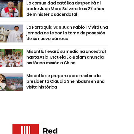
La comunidad católica despedirá al
padre Juan Mora Selvera tras 27 años
de ministerio sacerdotal
La Parroquia San Juan Pablo II vivirá una
jornada de fe con la toma de posesión
de su nuevo párroco
Misantla llevará su medicina ancestral
hasta Asia; Escuela Ek-Balam anuncia
histórica misión a China
Misantla se prepara para recibir a la
presidenta Claudia Sheinbaum en una
visita histórica