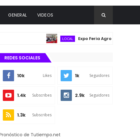
GENERAL
VIDEOS
Expo Feria Agropecuaria reúne a pr
LOCAL
REDES SOCIALES
10k
1k
Likes
Seguidores
1.4k
2.9k
Subscribes
Seguidores
1.3k
Subscribes
Pronóstico de Tutiempo.net