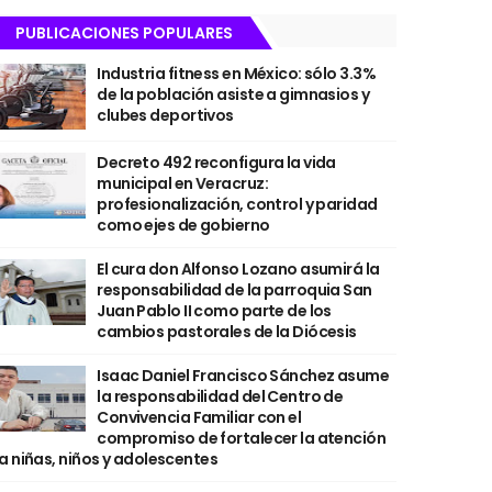
PUBLICACIONES POPULARES
Industria fitness en México: sólo 3.3%
de la población asiste a gimnasios y
clubes deportivos
Decreto 492 reconfigura la vida
municipal en Veracruz:
profesionalización, control y paridad
como ejes de gobierno
El cura don Alfonso Lozano asumirá la
responsabilidad de la parroquia San
Juan Pablo II como parte de los
cambios pastorales de la Diócesis
Isaac Daniel Francisco Sánchez asume
la responsabilidad del Centro de
Convivencia Familiar con el
compromiso de fortalecer la atención
a niñas, niños y adolescentes