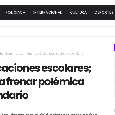
POLICIACA
INTERNACIONAL
CULTURA
DEPORTES
Sheinbaum busca frenar polémica por ajuste al calendario
caciones escolares;
 frenar polémica
ndario