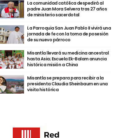
La comunidad católica despedirá al
padre Juan Mora Selvera tras 27 años
de ministerio sacerdotal
La Parroquia San Juan Pablo II vivirá una
jornada de fe con la toma de posesión
de su nuevo párroco
Misantla llevará su medicina ancestral
hasta Asia; Escuela Ek-Balam anuncia
histórica misión a China
Misantla se prepara para recibir a la
presidenta Claudia Sheinbaum en una
visita histórica