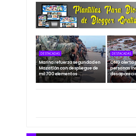
DESTACADAS
DESTACADAS
Marina refuerza seguridad en
ONG alerta 
Mazatlán con despliegue de
personas in
mil 700 elementos
desapareci