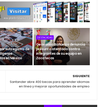
DESTACADAS
Geovanna Bañuelos denuncia
por subregistro de
presunto atentado contra
dígenas
integrantes de su equipo en
das en México
Zacatecas
SIGUIENTE
Santander abre 400 becas para aprender idiomas
en línea y mejorar oportunidades de empleo