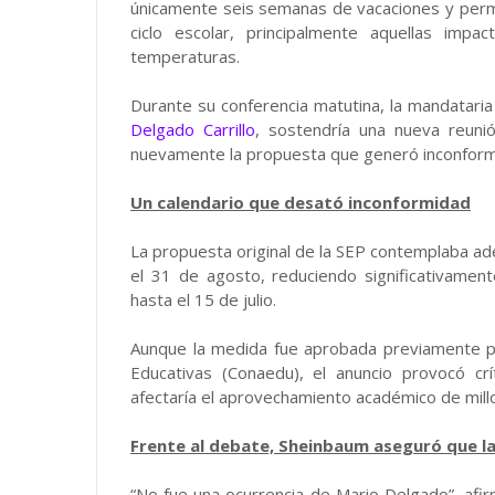
únicamente seis semanas de vacaciones y permit
ciclo escolar, principalmente aquellas imp
temperaturas.
Durante su conferencia matutina, la mandataria
Delgado Carrillo
, sostendría una nueva reunió
nuevamente la propuesta que generó inconformi
Un calendario que desató inconformidad
La propuesta original de la SEP contemplaba adel
el 31 de agosto, reduciendo significativament
hasta el 15 de julio.
Aunque la medida fue aprobada previamente p
Educativas (Conaedu), el anuncio provocó crí
afectaría el aprovechamiento académico de mill
Frente al debate, Sheinbaum aseguró que l
“No fue una ocurrencia de Mario Delgado”, afir