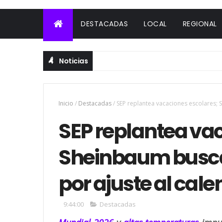
DESTACADAS
LOCAL
REGIONAL
Noticias
Inicio
/
Destacadas
/
SEP replantea vacaciones escolares; 
SEP replantea va
Sheinbaum busca
por ajuste al cale
9:44:00
Destacadas