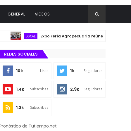
GENERAL
VIDEOS
Expo Feria Agropecuaria reúne a productores y fo
LOCAL
REDES SOCIALES
10k
1k
Likes
Seguidores
1.4k
2.9k
Subscribes
Seguidores
1.3k
Subscribes
Pronóstico de Tutiempo.net