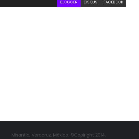
BLOGGER
DISQUS
FACEBOOK
Misantla, Veracruz, México. ©Copiright 2014.