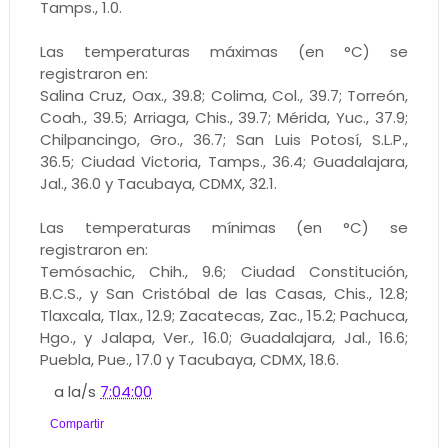
Tamps., 1.0.
Las temperaturas máximas (en °C) se
registraron en:
Salina Cruz, Oax., 39.8; Colima, Col., 39.7; Torreón,
Coah., 39.5; Arriaga, Chis., 39.7; Mérida, Yuc., 37.9;
Chilpancingo, Gro., 36.7; San Luis Potosí, S.L.P.,
36.5; Ciudad Victoria, Tamps., 36.4; Guadalajara,
Jal., 36.0 y Tacubaya, CDMX, 32.1.
Las temperaturas mínimas (en °C) se
registraron en:
Temósachic, Chih., 9.6; Ciudad Constitución,
B.C.S., y San Cristóbal de las Casas, Chis., 12.8;
Tlaxcala, Tlax., 12.9; Zacatecas, Zac., 15.2; Pachuca,
Hgo., y Jalapa, Ver., 16.0; Guadalajara, Jal., 16.6;
Puebla, Pue., 17.0 y Tacubaya, CDMX, 18.6.
a la/s
7:04:00
Compartir