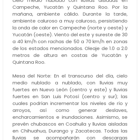
cielo medio nublado con lluvias aisladas en
Campeche, Yucatán y Quintana Roo. Por la
mañana, ambiente cálido. Durante la tarde,
ambiente caluroso a muy caluroso, persistiendo
la onda de calor en Campeche (norte y oeste) y
Yucatán (oeste). Viento del este y sureste de 30
a 40 km/h con rachas de 50 a 70 km/h en zonas
de los estados mencionados. Oleaje de 1.0 a 2.0
metros de altura en costas de Yucatán y
Quintana Roo.
Mesa del Norte: En el transcurso del día, cielo
medio nublado a nublado, con lluvias muy
fuertes en Nuevo León (centro y este) y lluvias
fuertes en San Luis Potosí (centro y sur); las
cuales podrían incrementar los niveles de río y
arroyos, así como generar deslaves,
encharcamientos e inundaciones. Asimismo, se
prevén chubascos en Coahuila y lluvias aisladas
en Chihuahua, Durango y Zacatecas. Todas las
lluvias se acompañarán con descargas