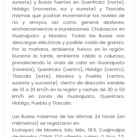
sureste) y lluvias fuertes en Querétaro (norte),
Hidalgo (noroeste, sur y sureste) y Tlaxcala;
mismas que podrían incrementar los niveles de
río y arroyos, así como generar deslaves,
encharcamientos e inundaciones. Chubascos en
Guanajuato y Morelos. Todas las lluvias con
descargas eléctricas y posible caída de granizo.
Por la mañana, ambiente fresco en la región.
Durante la tarde, ambiente cálido a caluroso,
prevaleciendo la onda de calor en Guanajuato
(noreste), Querétaro (centro), Hidalgo (centro),
Tlaxcala (este), Morelos y Puebla (centro,
sureste y suroeste). Viento de dirección variable
de 10 a 20 km/h en la región y rachas de 30 a 50
km/h en zonas de Guanajuato, Querétaro,
Hidalgo, Puebla y Tlaxcala.
Las lluvias máximas de las últimas 24 horas (en
milímetros) se registraron en:
Ecatepec de Morelos, Edo. Méx., 18.0; Cuajimalpa
de Morelos, CDMX, 12.0 y Benito Juárez, Q. Roo, 7.0.