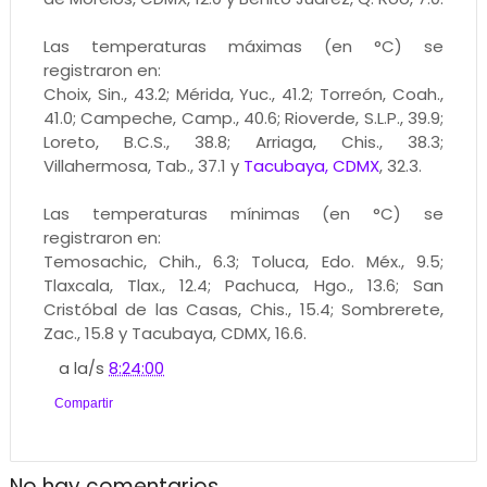
Las temperaturas máximas (en °C) se
registraron en:
Choix, Sin., 43.2; Mérida, Yuc., 41.2; Torreón, Coah.,
41.0; Campeche, Camp., 40.6; Rioverde, S.L.P., 39.9;
Loreto, B.C.S., 38.8; Arriaga, Chis., 38.3;
Villahermosa, Tab., 37.1 y
Tacubaya, CDMX
, 32.3.
Las temperaturas mínimas (en °C) se
registraron en:
Temosachic, Chih., 6.3; Toluca, Edo. Méx., 9.5;
Tlaxcala, Tlax., 12.4; Pachuca, Hgo., 13.6; San
Cristóbal de las Casas, Chis., 15.4; Sombrerete,
Zac., 15.8 y Tacubaya, CDMX, 16.6.
a la/s
8:24:00
Compartir
No hay comentarios