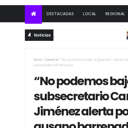
DESTACADAS
LOCAL
REGIONAL
Noticias
Inicio
/
General
/
“No podemos bajar la guardia”: subsecre
barrenador en Veracruz
“No podemos baja
subsecretario Ca
Jiménez alerta po
gusano barrenad