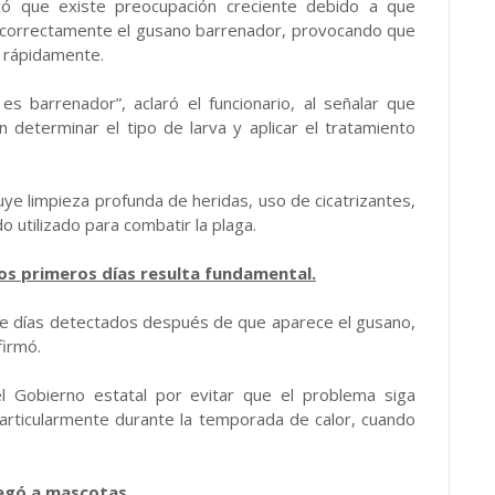
licó que existe preocupación creciente debido a que
 correctamente el gusano barrenador, provocando que
 rápidamente.
 barrenador”, aclaró el funcionario, al señalar que
 determinar el tipo de larva y aplicar el tratamiento
uye limpieza profunda de heridas, uso de cicatrizantes,
o utilizado para combatir la plaga.
los primeros días resulta fundamental.
iete días detectados después de que aparece el gusano,
firmó.
el Gobierno estatal por evitar que el problema siga
articularmente durante la temporada de calor, cuando
legó a mascotas