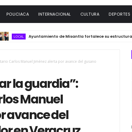
POLICIACA
INTERNACIONAL
CULTURA
DEPORTES
Ayuntamiento de Misantla fortalece su estructura con 
LOCAL
tario Carlos Manuel Jiménez alerta por avance del gusano
r la guardia”:
rlos Manuel
r avance del
or en Veracruz