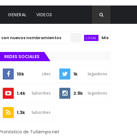
GENERAL
VIDEOS
nuevos nombramientos
Misantla fortalecerá es
LOCAL
REDES SOCIALES
10k
1k
Likes
Seguidores
1.4k
2.9k
Subscribes
Seguidores
1.3k
Subscribes
Pronóstico de Tutiempo.net