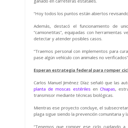
ganado en carreteras estatales.
“Hoy todos los puntos están abiertos revisando 
Además, destacó el funcionamiento de uni
“camionetitas”, equipadas con herramientas v
detectar y atender posibles casos.
“Traemos personal con implementos para cura
pase algún vehículo con animales no verificados”,
Esperan estrategia federal para romper cic
Carlos Manuel Jiménez Díaz señaló que las aut
planta de moscas estériles
en
Chiapas
, estr
transmisor mediante técnicas biológicas.
Mientras ese proyecto concluye, el subsecretari
plaga sigue siendo la prevención comunitaria y 
“Tenemos que romper ese ciclo cuidando a n