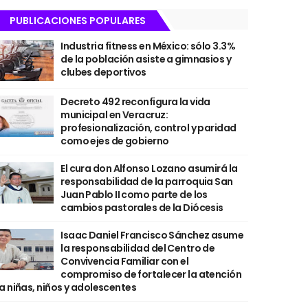
PUBLICACIONES POPULARES
Industria fitness en México: sólo 3.3%
de la población asiste a gimnasios y
clubes deportivos
Decreto 492 reconfigura la vida
municipal en Veracruz:
profesionalización, control y paridad
como ejes de gobierno
El cura don Alfonso Lozano asumirá la
responsabilidad de la parroquia San
Juan Pablo II como parte de los
cambios pastorales de la Diócesis
Isaac Daniel Francisco Sánchez asume
la responsabilidad del Centro de
Convivencia Familiar con el
compromiso de fortalecer la atención
a niñas, niños y adolescentes