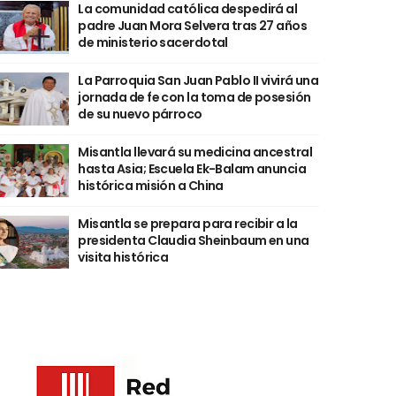
La comunidad católica despedirá al
padre Juan Mora Selvera tras 27 años
de ministerio sacerdotal
La Parroquia San Juan Pablo II vivirá una
jornada de fe con la toma de posesión
de su nuevo párroco
Misantla llevará su medicina ancestral
hasta Asia; Escuela Ek-Balam anuncia
histórica misión a China
Misantla se prepara para recibir a la
presidenta Claudia Sheinbaum en una
visita histórica