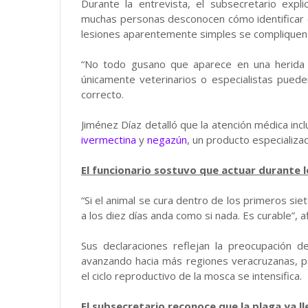
Durante la entrevista, el subsecretario exp
muchas personas desconocen cómo identificar
lesiones aparentemente simples se compliquen
“No todo gusano que aparece en una herida es
únicamente veterinarios o especialistas pueden
correcto.
Jiménez Díaz detalló que la atención médica incl
ivermectina
y
negazún
, un producto especializad
El funcionario sostuvo que actuar durante 
“Si el animal se cura dentro de los primeros s
a los diez días anda como si nada. Es curable”, a
Sus declaraciones reflejan la preocupación d
avanzando hacia más regiones veracruzanas, p
el ciclo reproductivo de la mosca se intensifica.
El subsecretario reconoce que la plaga ya l