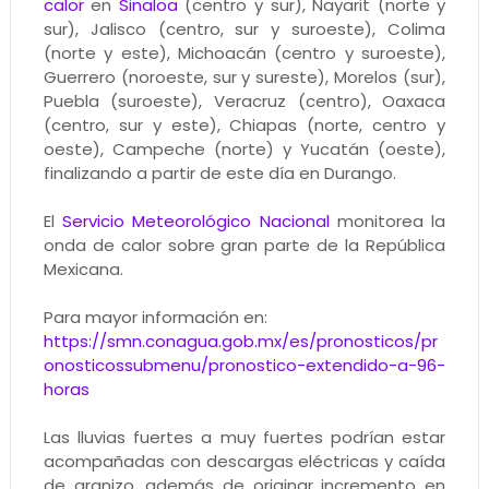
calor
en
Sinaloa
(centro y sur), Nayarit (norte y
sur), Jalisco (centro, sur y suroeste), Colima
(norte y este), Michoacán (centro y suroeste),
Guerrero (noroeste, sur y sureste), Morelos (sur),
Puebla (suroeste), Veracruz (centro), Oaxaca
(centro, sur y este), Chiapas (norte, centro y
oeste), Campeche (norte) y Yucatán (oeste),
finalizando a partir de este día en Durango.
El
Servicio Meteorológico Nacional
monitorea la
onda de calor sobre gran parte de la República
Mexicana.
Para mayor información en:
https://smn.conagua.gob.mx/es/pronosticos/pr
onosticossubmenu/pronostico-extendido-a-96-
horas
Las lluvias fuertes a muy fuertes podrían estar
acompañadas con descargas eléctricas y caída
de granizo, además de originar incremento en