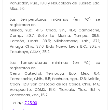
Pahuatlán, Pue., 18.0 y Naucalpan de Juárez, Edo.
Méx., 9.0.
Las temperaturas máximas (en °C) se
registraron en:
Mérida, Yuc., 41.5; Choix, Sin., 41.4; Campeche,
Camp., 40.7; Soto La Marina, Tamps., 39.5;
Torreón, Coah., 38.5; Villahermosa, Tab., 37.1;
Arriaga, Chis., 37.0; Ejido Nuevo León, B.C., 36.2 y
Tacubaya, CDMX, 25.2.
Las temperaturas mínimas (en °C) se
registraron en:
Cerro Catedral, Temoaya, Edo. Méx., 6.4;
Temosachic, Chih., 8.5; Pachuca, Hgo., 12.6; Saltillo,
Coah., 12.8; San Cristóbal de las Casas, Chis., 14.8;
Aeropuerto, CDMX, 15.0; Tlaxcala, Tlax., 15.1 y
Zacatecas, Zac., 15.7.
a la/s
7:25:00