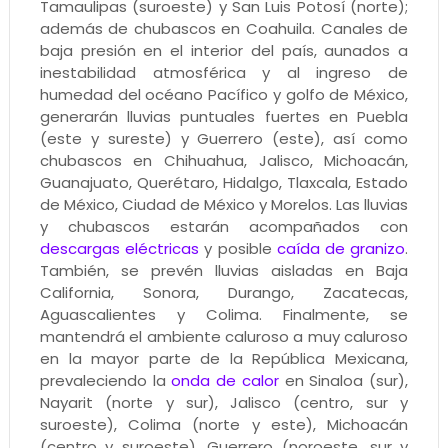
Tamaulipas (suroeste) y San Luis Potosí (norte);
además de chubascos en Coahuila. Canales de
baja presión en el interior del país, aunados a
inestabilidad atmosférica y al ingreso de
humedad del océano Pacífico y golfo de México,
generarán lluvias puntuales fuertes en Puebla
(este y sureste) y Guerrero (este), así como
chubascos en Chihuahua, Jalisco, Michoacán,
Guanajuato, Querétaro, Hidalgo, Tlaxcala, Estado
de México, Ciudad de México y Morelos. Las lluvias
y chubascos estarán acompañados con
descargas eléctricas
y posible
caída de granizo
.
También, se prevén lluvias aisladas en Baja
California, Sonora, Durango, Zacatecas,
Aguascalientes y Colima. Finalmente, se
mantendrá el ambiente caluroso a muy caluroso
en la mayor parte de la República Mexicana,
prevaleciendo la
onda de calor
en Sinaloa (sur),
Nayarit (norte y sur), Jalisco (centro, sur y
suroeste), Colima (norte y este), Michoacán
(centro y suroeste), Guerrero (noroeste, sur y