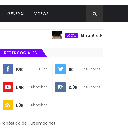
GENERAL
VIDEOS
Misantla fortalece infraestruc
LOCAL
REDES SOCIALES
10k
1k
Likes
Seguidores
1.4k
2.9k
Subscribes
Seguidores
1.3k
Subscribes
Pronóstico de Tutiempo.net