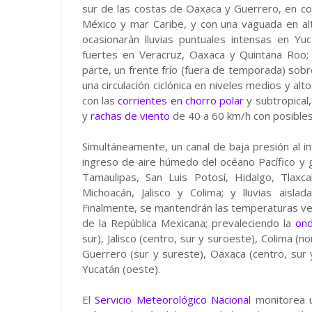
sur de las costas de Oaxaca y Guerrero, en co
México y mar Caribe, y con una vaguada en al
ocasionarán lluvias puntuales intensas en Y
fuertes en Veracruz, Oaxaca y Quintana Roo;
parte, un frente frío (fuera de temporada) sobre
una circulación ciclónica en niveles medios y a
con las
corrientes en chorro polar
y subtropical,
y
rachas de viento
de 40 a 60 km/h con posibles
Simultáneamente, un canal de baja presión al int
ingreso de aire húmedo del océano Pacífico y 
Tamaulipas, San Luis Potosí, Hidalgo, Tlax
Michoacán, Jalisco y Colima; y lluvias aisl
Finalmente, se mantendrán las temperaturas ve
de la República Mexicana; prevaleciendo la
ond
sur), Jalisco (centro, sur y suroeste), Colima (n
Guerrero (sur y sureste), Oaxaca (centro, sur 
Yucatán (oeste).
El
Servicio Meteorológico Nacional
monitorea u