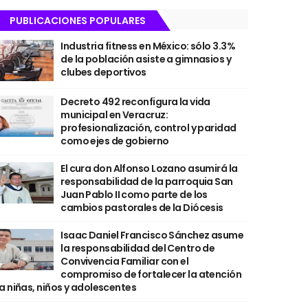
PUBLICACIONES POPULARES
Industria fitness en México: sólo 3.3%
de la población asiste a gimnasios y
clubes deportivos
Decreto 492 reconfigura la vida
municipal en Veracruz:
profesionalización, control y paridad
como ejes de gobierno
El cura don Alfonso Lozano asumirá la
responsabilidad de la parroquia San
Juan Pablo II como parte de los
cambios pastorales de la Diócesis
Isaac Daniel Francisco Sánchez asume
la responsabilidad del Centro de
Convivencia Familiar con el
compromiso de fortalecer la atención
a niñas, niños y adolescentes