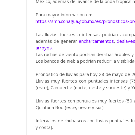
México; además del avance de la onda tropical nú
Para mayor información en:
https://smn.conagua.gob.mx/es/pronosticos/p
Las lluvias fuertes a intensas podrían acom
además de generar
encharcamientos
,
deslave
arroyos
.
Las rachas de viento podrían derribar árboles y a
Los bancos de niebla podrían reducir la visibili
Pronóstico de lluvias para hoy 28 de mayo de 2
Lluvias muy fuertes con puntuales intensas (
(este), Campeche (norte, oeste y suroeste) y Y
Lluvias fuertes con puntuales muy fuertes (50 
Quintana Roo (este, oeste y sur).
Intervalos de chubascos con lluvias puntuales f
y costa).