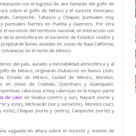
mbinación con el ingreso de aire húmedo del golfo de
tura sobre el golfo de México y el sureste mexicano,
ucatán, Campeche, Tabasco y Chiapas; puntuales muy
 y puntuales fuertes en Puebla y Guerrero. Por otra
 el noroeste del territorio nacional, en interacción con
ltos de la atmósfera en el suroeste de Estados Unidos y
 propiciarán lluvias aisladas en zonas de Baja California,
 tolvaneras en el norte de México.
erior del país, aunado a inestabilidad atmosférica y al
golfo de México, originarán chubascos en Nuevo León,
cala, Estado de México, Ciudad de México, Morelos,
adas en zonas de Coahuila, Querétaro y Guanajuato.
spertinas calurosas a muy calurosas en la mayor parte
a de calor
en Sinaloa (centro y sur), Nayarit (norte y
orte y este), Michoacán (sur y suroeste), Morelos (sur),
y este), Chiapas (norte y centro), Campeche (norte) y
na vaguada en altura sobre el noreste y oriente de