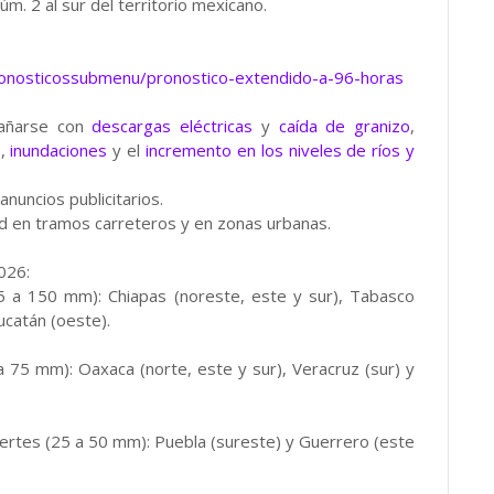
m. 2 al sur del territorio mexicano.
ronosticossubmenu/pronostico-extendido-a-96-horas
pañarse con
descargas eléctricas
y
caída de granizo
,
s
,
inundaciones
y el
incremento en los niveles de ríos y
nuncios publicitarios.
dad en tramos carreteros y en zonas urbanas.
026:
75 a 150 mm): Chiapas (noreste, este y sur), Tabasco
ucatán (oeste).
a 75 mm): Oaxaca (norte, este y sur), Veracruz (sur) y
uertes (25 a 50 mm): Puebla (sureste) y Guerrero (este