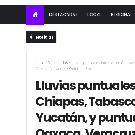
DESTACADAS
LOCAL
REGIONAL
Noticias
Inicio
/
Destacadas
/
Lluvias puntuales intensas en Chiapa
Oaxaca, Veracruz y Quintana Roo
Lluvias puntuales
Chiapas, Tabasc
Yucatán, y puntu
Oaxaca, Veracruz