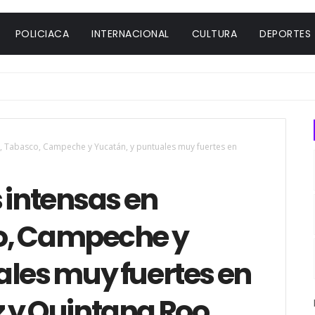
POLICIACA
INTERNACIONAL
CULTURA
DEPORTES
s, Tabasco, Campeche y Yucatán, y puntuales muy fuertes en
 intensas en
o, Campeche y
ales muy fuertes en
 y Quintana Roo