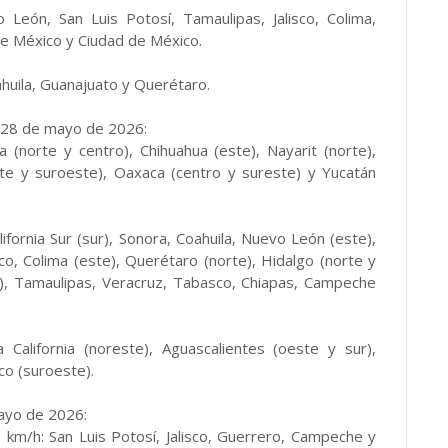
León, San Luis Potosí, Tamaulipas, Jalisco, Colima,
de México y Ciudad de México.
oahuila, Guanajuato y Querétaro.
 28 de mayo de 2026:
(norte y centro), Chihuahua (este), Nayarit (norte),
te y suroeste), Oaxaca (centro y sureste) y Yucatán
ornia Sur (sur), Sonora, Coahuila, Nuevo León (este),
sco, Colima (este), Querétaro (norte), Hidalgo (norte y
r), Tamaulipas, Veracruz, Tabasco, Chiapas, Campeche
alifornia (noreste), Aguascalientes (oeste y sur),
co (suroeste).
mayo de 2026:
km/h: San Luis Potosí, Jalisco, Guerrero, Campeche y