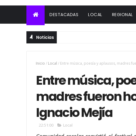
DESTACADAS
LOCAL
REGIONAL
Noticias
Inicio
/
Local
/
Entre música, poesía y aplausos, madres fu
Entre música, poe
madres fueron h
Ignacio Mejía
22:51:00
Local