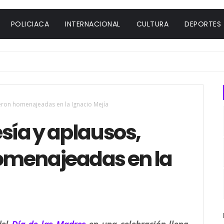
POLICIACA
INTERNACIONAL
CULTURA
DEPORTES
eron homenajeadas en la Ignacio Mejía
sía y aplausos,
omenajeadas en la