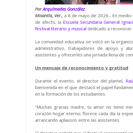
Por
Arquímedes González
Misantla, Ver.,
a 8 de mayo de 2026.- En medio 
de afecto, la
Escuela Secundaria General Ignac
festival literario y musical
dedicado a reconocer e
La comunidad educativa se volcó en la organiz
administrativo, trabajadores de apoyo y alu
asistentes y ofrecerles una jornada llena de co
Un mensaje de reconocimiento y gratitud
Durante el evento, el director del plantel,
Raú
bienvenida en el que destacó el papel fundame
en la formación de los estudiantes.
“Muchas gracias madre, tu amor no tiene med
corazón hogar eterno; florece cada día la esper
arrancando aplausos entre las asistentes.
El directivo señaló que el festival representó u