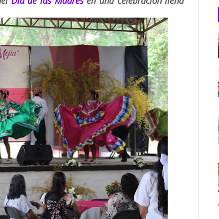
del
Día de las Madres
en una celebración llena