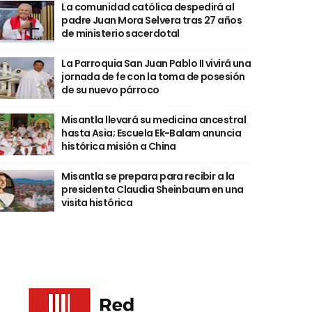
La comunidad católica despedirá al
padre Juan Mora Selvera tras 27 años
de ministerio sacerdotal
La Parroquia San Juan Pablo II vivirá una
jornada de fe con la toma de posesión
de su nuevo párroco
Misantla llevará su medicina ancestral
hasta Asia; Escuela Ek-Balam anuncia
histórica misión a China
Misantla se prepara para recibir a la
presidenta Claudia Sheinbaum en una
visita histórica