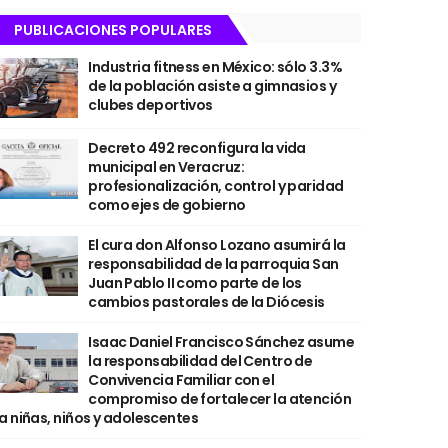
PUBLICACIONES POPULARES
Industria fitness en México: sólo 3.3%
de la población asiste a gimnasios y
clubes deportivos
Decreto 492 reconfigura la vida
municipal en Veracruz:
profesionalización, control y paridad
como ejes de gobierno
El cura don Alfonso Lozano asumirá la
responsabilidad de la parroquia San
Juan Pablo II como parte de los
cambios pastorales de la Diócesis
Isaac Daniel Francisco Sánchez asume
la responsabilidad del Centro de
Convivencia Familiar con el
compromiso de fortalecer la atención
a niñas, niños y adolescentes