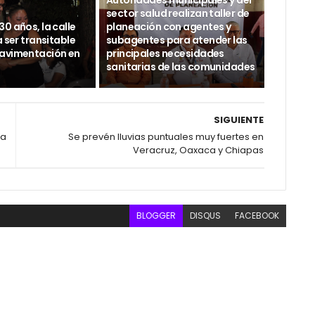
Autoridades municipales y del
sector salud realizan taller de
0 años, la calle
planeación con agentes y
a ser transitable
subagentes para atender las
avimentación en
principales necesidades
sanitarias de las comunidades
SIGUIENTE
ta
Se prevén lluvias puntuales muy fuertes en
Veracruz, Oaxaca y Chiapas
BLOGGER
DISQUS
FACEBOOK