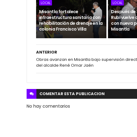
LOCAL
LOCAL
Misantla fortalece
Después de 3
infraestructura sanitaria con
Rubí vuelve 
rehabilitación de drenaje en la
con nueva p
colonia Francisco Villa
Misantla
ANTERIOR
Obras avanzan en Misantla bajo supervisión direc
del alcalde René Omar Jaén
COMENTAR ESTA
PUBLICACION
No hay comentarios