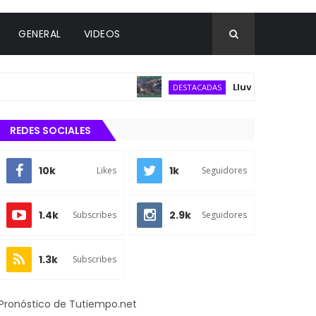
GENERAL
VIDEOS
Lluvias puntuales intens
DESTACADAS
REDES SOCIALES
10k
1k
Likes
Seguidores
1.4k
2.9k
Subscribes
Seguidores
1.3k
Subscribes
Pronóstico de Tutiempo.net