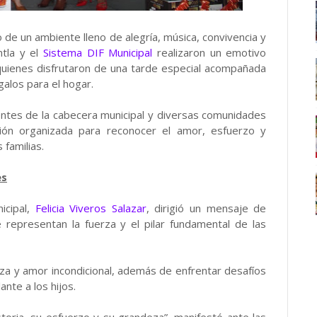
e un ambiente lleno de alegría, música, convivencia y
ntla y el
Sistema DIF Municipal
realizaron un emotivo
quienes disfrutaron de una tarde especial acompañada
egalos para el hogar.
entes de la cabecera municipal y diversas comunidades
ación organizada para reconocer el amor, esfuerzo y
 familias.
es
icipal,
Felicia Viveros Salazar
, dirigió un mensaje de
representan la fuerza y el pilar fundamental de las
za y amor incondicional, además de enfrentar desafíos
nte a los hijos.
oria, su esfuerzo y su grandeza”, manifestó ante las