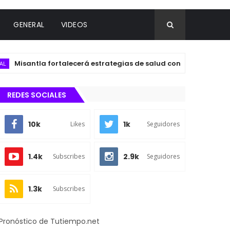
GENERAL
VIDEOS
tla fortalecerá estrategias de salud con Taller Intersectorial d
REDES SOCIALES
10k
1k
Likes
Seguidores
1.4k
2.9k
Subscribes
Seguidores
1.3k
Subscribes
Pronóstico de Tutiempo.net