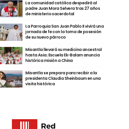
La comunidad católica despedirá al
padre Juan Mora Selvera tras 27 años
de ministerio sacerdotal
La Parroquia San Juan Pablo II vivirá una
jornada de fe con la toma de posesión
de su nuevo párroco
Misantla llevará su medicina ancestral
hasta Asia; Escuela Ek-Balam anuncia
histórica misión a China
Misantla se prepara para recibir a la
presidenta Claudia Sheinbaum en una
visita histórica