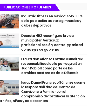
PUBLICACIONES POPULARES
Industria fitness en México: sólo 3.3%
de la población asiste a gimnasios y
clubes deportivos
Decreto 492 reconfigura la vida
municipal en Veracruz:
profesionalización, control y paridad
como ejes de gobierno
El cura don Alfonso Lozano asumirá la
responsabilidad de la parroquia San
Juan Pablo II como parte de los
cambios pastorales de la Diócesis
Isaac Daniel Francisco Sánchez asume
la responsabilidad del Centro de
Convivencia Familiar con el
compromiso de fortalecer la atención
a niñas, niños y adolescentes