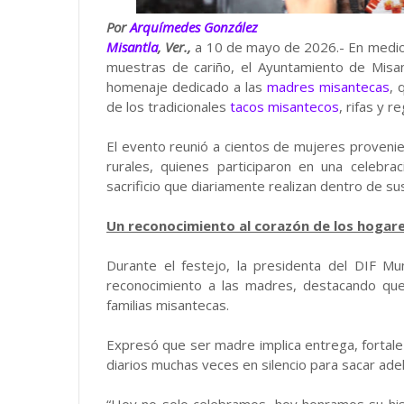
Por
Arquímedes González
Misantla
, Ver.,
a 10 de mayo de 2026.- En medio d
muestras de cariño, el Ayuntamiento de Misa
homenaje dedicado a las
madres misantecas
, 
de los tradicionales
tacos misantecos
, rifas y r
El evento reunió a cientos de mujeres proveni
rurales, quienes participaron en una celebr
sacrificio que diariamente realizan dentro de sus
Un reconocimiento al corazón de los hogar
Durante el festejo, la presidenta del DIF Mun
reconocimiento a las madres, destacando que 
familias misantecas.
Expresó que ser madre implica entrega, fortale
diarios muchas veces en silencio para sacar adela
“Hoy no solo celebramos, hoy honramos su hist