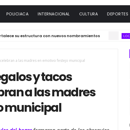
POLICIACA
INTERNACIONAL
CULTURA
DEPORTES
u estructura con nuevos nombramientos
Misan
LOCAL
 celebran a las madres en emotivo festejo municipal
egalos y tacos
bran a las madres
o municipal