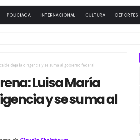
POLICIACA
INTERNACIONAL
CULTURA
DEPORTES
calde deja la dirigencia y se suma al gobierno federal
orena: Luisa María
rigencia y se suma al