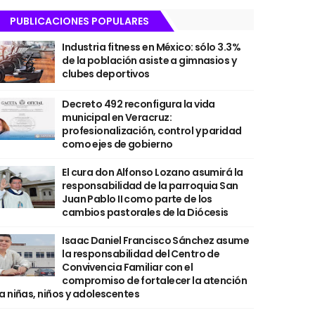
PUBLICACIONES POPULARES
Industria fitness en México: sólo 3.3%
de la población asiste a gimnasios y
clubes deportivos
Decreto 492 reconfigura la vida
municipal en Veracruz:
profesionalización, control y paridad
como ejes de gobierno
El cura don Alfonso Lozano asumirá la
responsabilidad de la parroquia San
Juan Pablo II como parte de los
cambios pastorales de la Diócesis
Isaac Daniel Francisco Sánchez asume
la responsabilidad del Centro de
Convivencia Familiar con el
compromiso de fortalecer la atención
a niñas, niños y adolescentes