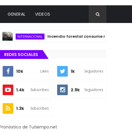
GENERAL
VIDEOS
Incendio forestal consume más de 120 hectárea
INTERNACIONAL
REDES SOCIALES
10k
1k
Likes
Seguidores
1.4k
2.9k
Subscribes
Seguidores
1.3k
Subscribes
Pronóstico de Tutiempo.net