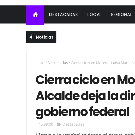
DESTACADAS
LOCAL
REGIONAL
Noticias
Inicio
/
Destacadas
/
Cierra ciclo en Morena: Luisa María Al
Cierra ciclo en M
Alcalde deja la di
gobierno federal
15:39:00
Destacadas