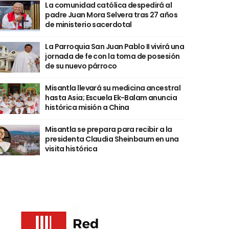
La comunidad católica despedirá al
padre Juan Mora Selvera tras 27 años
de ministerio sacerdotal
La Parroquia San Juan Pablo II vivirá una
jornada de fe con la toma de posesión
de su nuevo párroco
Misantla llevará su medicina ancestral
hasta Asia; Escuela Ek-Balam anuncia
histórica misión a China
Misantla se prepara para recibir a la
presidenta Claudia Sheinbaum en una
visita histórica