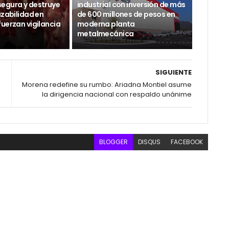
egura y destruye
industrial con inversión de más
azabilidad en
de 600 millones de pesos en
uerzan vigilancia
moderna planta
metalmecánica
SIGUIENTE
Morena redefine su rumbo: Ariadna Montiel asume
la dirigencia nacional con respaldo unánime
BLOGGER
DISQUS
FACEBOOK