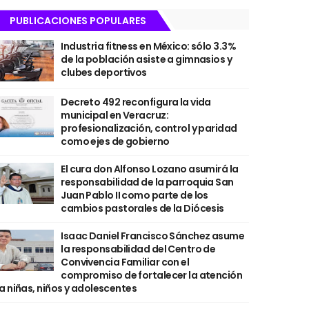
PUBLICACIONES POPULARES
Industria fitness en México: sólo 3.3%
de la población asiste a gimnasios y
clubes deportivos
Decreto 492 reconfigura la vida
municipal en Veracruz:
profesionalización, control y paridad
como ejes de gobierno
El cura don Alfonso Lozano asumirá la
responsabilidad de la parroquia San
Juan Pablo II como parte de los
cambios pastorales de la Diócesis
Isaac Daniel Francisco Sánchez asume
la responsabilidad del Centro de
Convivencia Familiar con el
compromiso de fortalecer la atención
a niñas, niños y adolescentes