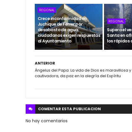
REGIONAL
Crece inconformidad en
REGIONAL
Juchique de Ferrer por
desabasto de agua;
Supera el v
ciudadanos exigen respuestas
Santa en afl
al Ayuntamiento
los rápidos 
ANTERIOR
Ángelus del Papa: La vida de Dios es maravillosa y
cautivadora, da paz en la alegría del Espíritu
COMENTAR ESTA
PUBLICACION
No hay comentarios