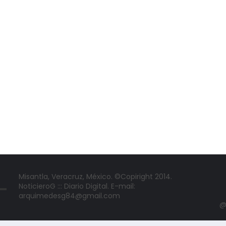
Misantla, Veracruz, México. ©Copiright 2014.
NoticieroG ::: Diario Digital. E-mail:
arquimedesg84@gmail.com
@