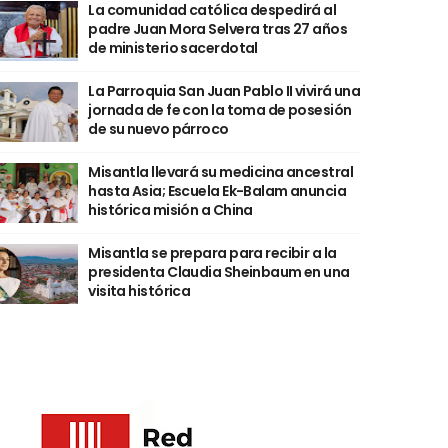
La comunidad católica despedirá al
padre Juan Mora Selvera tras 27 años
de ministerio sacerdotal
La Parroquia San Juan Pablo II vivirá una
jornada de fe con la toma de posesión
de su nuevo párroco
Misantla llevará su medicina ancestral
hasta Asia; Escuela Ek-Balam anuncia
histórica misión a China
Misantla se prepara para recibir a la
presidenta Claudia Sheinbaum en una
visita histórica