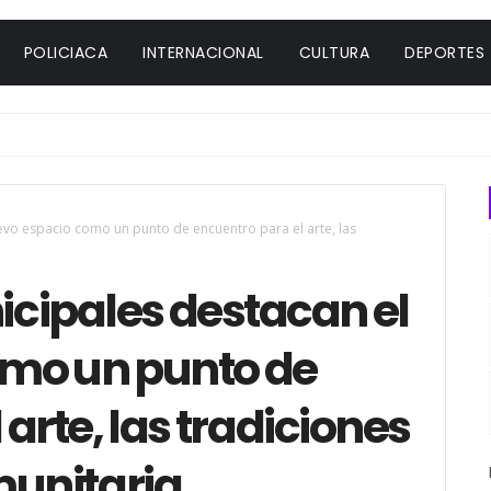
POLICIACA
INTERNACIONAL
CULTURA
DEPORTES
vo espacio como un punto de encuentro para el arte, las
cipales destacan el
omo un punto de
arte, las tradiciones
munitaria