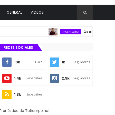
GENERAL
VIDEOS
Gobierno federal desca
DESTACADAS
REDES SOCIALES
10k
1k
Likes
Seguidores
1.4k
2.9k
Subscribes
Seguidores
1.3k
Subscribes
Pronóstico de Tutiempo.net