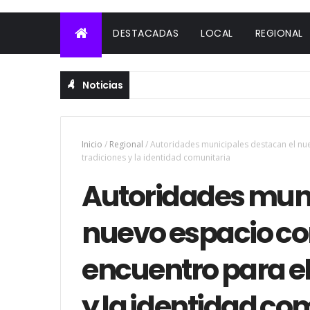
DESTACADAS
LOCAL
REGIONAL
Noticias
Inicio
/
Regional
/
Autoridades municipales destacan el nue
tradiciones y la identidad comunitaria
Autoridades muni
nuevo espacio c
encuentro para el 
y la identidad co