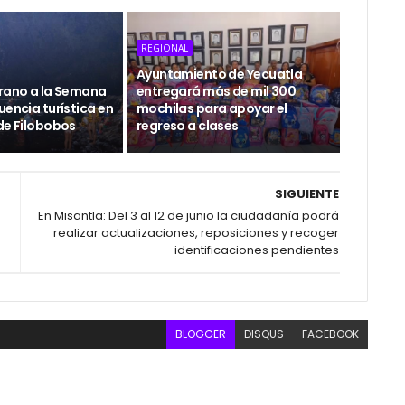
REGIONAL
Ayuntamiento de Yecuatla
erano a la Semana
entregará más de mil 300
uencia turística en
mochilas para apoyar el
de Filobobos
regreso a clases
SIGUIENTE
En Misantla: Del 3 al 12 de junio la ciudadanía podrá
realizar actualizaciones, reposiciones y recoger
identificaciones pendientes
BLOGGER
DISQUS
FACEBOOK