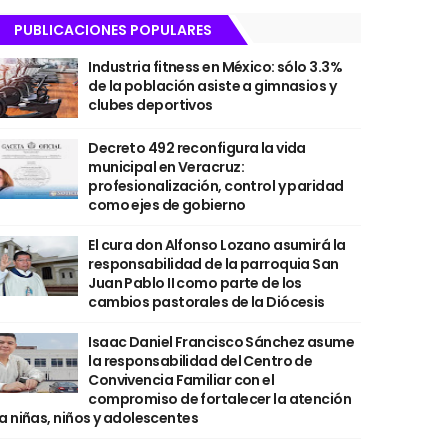
PUBLICACIONES POPULARES
Industria fitness en México: sólo 3.3%
de la población asiste a gimnasios y
clubes deportivos
Decreto 492 reconfigura la vida
municipal en Veracruz:
profesionalización, control y paridad
como ejes de gobierno
El cura don Alfonso Lozano asumirá la
responsabilidad de la parroquia San
Juan Pablo II como parte de los
cambios pastorales de la Diócesis
Isaac Daniel Francisco Sánchez asume
la responsabilidad del Centro de
Convivencia Familiar con el
compromiso de fortalecer la atención
a niñas, niños y adolescentes