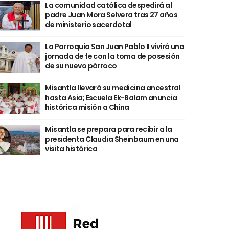
La comunidad católica despedirá al
padre Juan Mora Selvera tras 27 años
de ministerio sacerdotal
La Parroquia San Juan Pablo II vivirá una
jornada de fe con la toma de posesión
de su nuevo párroco
Misantla llevará su medicina ancestral
hasta Asia; Escuela Ek-Balam anuncia
histórica misión a China
Misantla se prepara para recibir a la
presidenta Claudia Sheinbaum en una
visita histórica