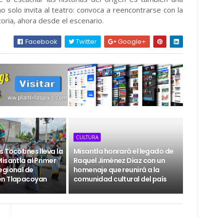
o solo invita al teatro: convoca a reencontrarse con la
oria, ahora desde el escenario.
Facebook
Twitter
Google+
CULTURA
 Tocotines lleva la
Misantla honrará el legado de
isantla al Primer
Raquel Jiménez Díaz con un
egional de
homenaje que reunirá a la
en Tlapacoyan
comunidad cultural del país