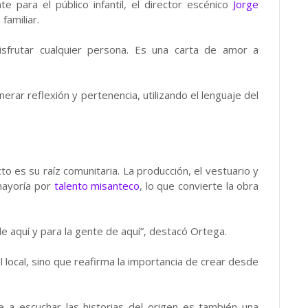
 para el público infantil, el director escénico
Jorge
familiar.
sfrutar cualquier persona. Es una carta de amor a
rar reflexión y pertenencia, utilizando el lenguaje del
o es su raíz comunitaria. La producción, el vestuario y
 mayoría por
talento misanteco
, lo que convierte la obra
 aquí y para la gente de aquí”, destacó Ortega.
l local, sino que reafirma la importancia de crear desde
 a escuchar las historias del origen es también una