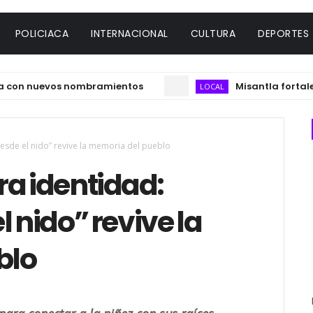
POLICIACA
INTERNACIONAL
CULTURA
DEPORTES
 nuevos nombramientos
Misantla fortalecerá e
LOCAL
esde el nido” revive la memoria del pueblo
ra identidad:
 nido” revive la
blo