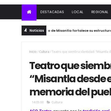
DESTACADAS
LOCAL
REGIONAL
Noticias
Ayuntamiento de Misantla fortalece su estructura con
LOCAL
Inicio
/
Cultura
/
Teatro que siembra identidad: “Misantla d
Teatro que siemb
“Misantla desde el
memoria del pue
14:05:00
Cultura