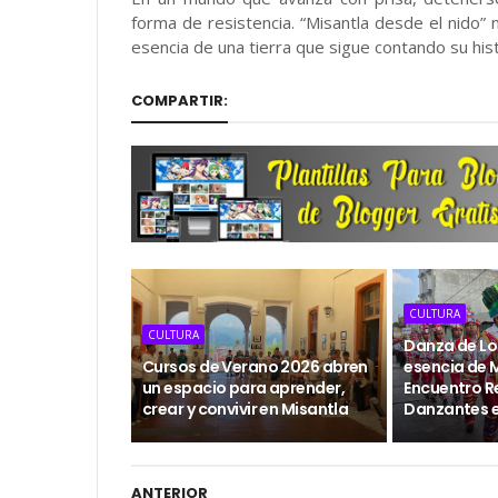
forma de resistencia. “Misantla desde el nido” n
esencia de una tierra que sigue contando su hist
COMPARTIR:
CULTURA
CULTURA
Danza de Los
Cursos de Verano 2026 abren
esencia de M
un espacio para aprender,
Encuentro R
crear y convivir en Misantla
Danzantes 
ANTERIOR