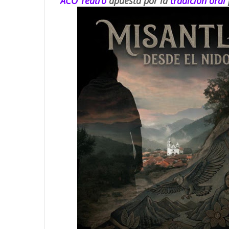
ACO Teatro
apuesta por la
tradición oral