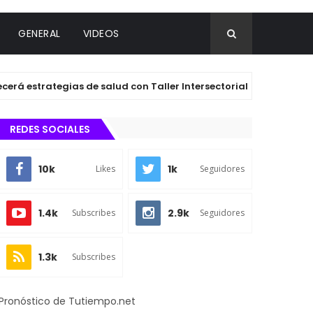
GENERAL
VIDEOS
strategias de salud con Taller Intersectorial de Planeación
REDES SOCIALES
10k
1k
Likes
Seguidores
1.4k
2.9k
Subscribes
Seguidores
1.3k
Subscribes
Pronóstico de Tutiempo.net