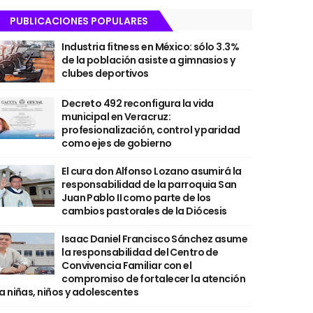
PUBLICACIONES POPULARES
Industria fitness en México: sólo 3.3%
de la población asiste a gimnasios y
clubes deportivos
Decreto 492 reconfigura la vida
municipal en Veracruz:
profesionalización, control y paridad
como ejes de gobierno
El cura don Alfonso Lozano asumirá la
responsabilidad de la parroquia San
Juan Pablo II como parte de los
cambios pastorales de la Diócesis
Isaac Daniel Francisco Sánchez asume
la responsabilidad del Centro de
Convivencia Familiar con el
compromiso de fortalecer la atención
a niñas, niños y adolescentes