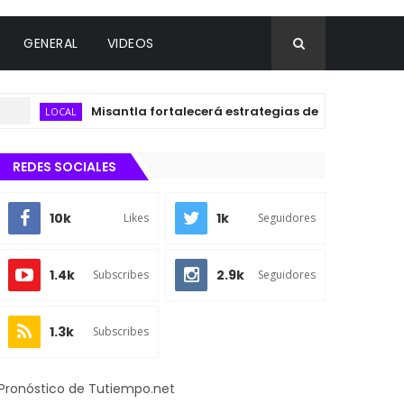
GENERAL
VIDEOS
Misantla fortalecerá estrategias de salud con Taller Inte
OCAL
REDES SOCIALES
10k
1k
Likes
Seguidores
1.4k
2.9k
Subscribes
Seguidores
1.3k
Subscribes
Pronóstico de Tutiempo.net