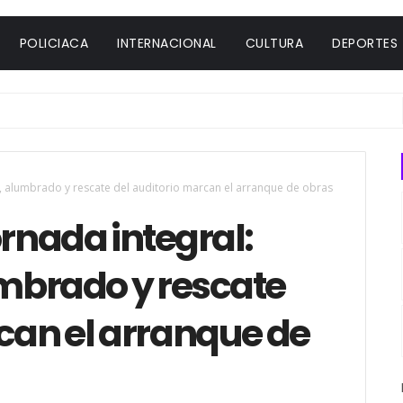
POLICIACA
INTERNACIONAL
CULTURA
DEPORTES
L
a, alumbrado y rescate del auditorio marcan el arranque de obras
ornada integral:
mbrado y rescate
can el arranque de