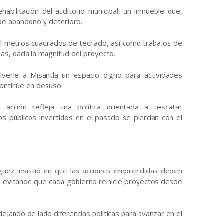
abilitación del auditorio municipal, un inmueble que,
 de abandono y deterioro.
il metros cuadrados de techado, así como trabajos de
pas, dada la magnitud del proyecto.
olverle a Misantla un espacio digno para actividades
continúe en desuso.
 acción refleja una política orientada a rescatar
os públicos invertidos en el pasado se pierdan con el
guez insistió en que las acciones emprendidas deben
n, evitando que cada gobierno reinicie proyectos desde
ejando de lado diferencias políticas para avanzar en el