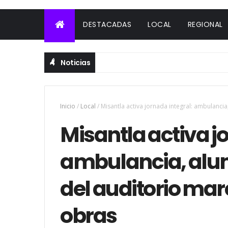
DESTACADAS
LOCAL
REGIONAL
Noticias
Inicio
/
Local
/
Misantla activa jornada integral: ambulanci
Misantla activa j
ambulancia, alu
del auditorio mar
obras