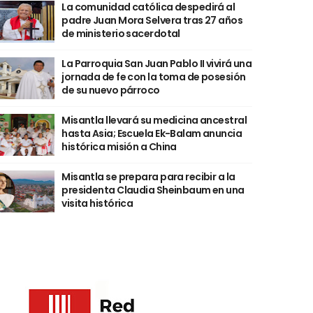
La comunidad católica despedirá al
padre Juan Mora Selvera tras 27 años
de ministerio sacerdotal
La Parroquia San Juan Pablo II vivirá una
jornada de fe con la toma de posesión
de su nuevo párroco
Misantla llevará su medicina ancestral
hasta Asia; Escuela Ek-Balam anuncia
histórica misión a China
Misantla se prepara para recibir a la
presidenta Claudia Sheinbaum en una
visita histórica