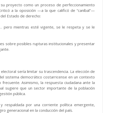
nó su proyecto como un proceso de perfeccionamiento
criticó a la oposición —a la que calificó de “caníbal”—
 del Estado de derecho:
… pero mientras esté vigente, se le respeta y se le
res sobre posibles rupturas institucionales y presentar
gante.
electoral sería limitar su trascendencia. La elección de
del sistema democrático costarricense en un contexto
do frecuente. Asimismo, la respuesta ciudadana ante la
nal sugiere que un sector importante de la población
estión pública.
 y respaldada por una corriente política emergente,
iro generacional en la conducción del país.