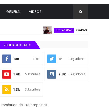
GENERAL
VIDEOS
Gobierno federal descarta
DESTACADAS
REDES SOCIALES
10k
1k
Likes
Seguidores
1.4k
2.9k
Subscribes
Seguidores
1.3k
Subscribes
Pronóstico de Tutiempo.net