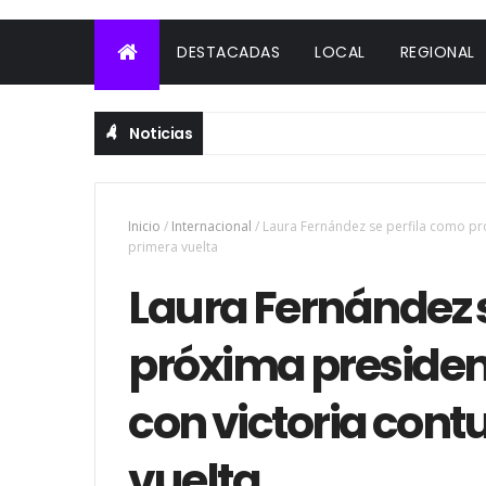
DESTACADAS
LOCAL
REGIONAL
Noticias
Inicio
/
Internacional
/
Laura Fernández se perfila como pr
primera vuelta
Laura Fernández 
próxima presiden
con victoria con
vuelta