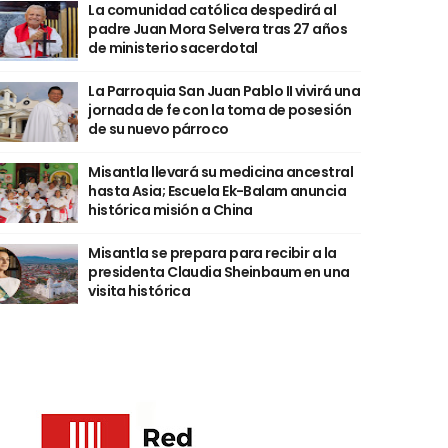
La comunidad católica despedirá al
padre Juan Mora Selvera tras 27 años
de ministerio sacerdotal
La Parroquia San Juan Pablo II vivirá una
jornada de fe con la toma de posesión
de su nuevo párroco
Misantla llevará su medicina ancestral
hasta Asia; Escuela Ek-Balam anuncia
histórica misión a China
Misantla se prepara para recibir a la
presidenta Claudia Sheinbaum en una
visita histórica