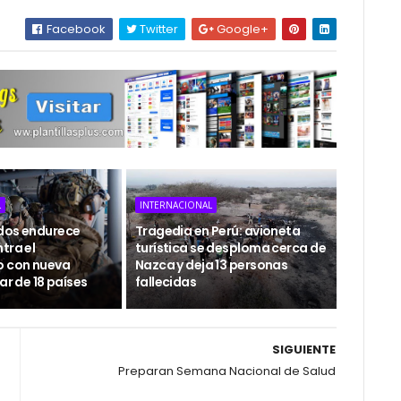
Facebook
Twitter
Google+
L
INTERNACIONAL
dos endurece
Tragedia en Perú: avioneta
tra el
turística se desploma cerca de
o con nueva
Nazca y deja 13 personas
tar de 18 países
fallecidas
SIGUIENTE
a
Preparan Semana Nacional de Salud