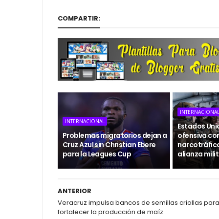
COMPARTIR:
INTERNACIONA
INTERNACIONAL
Estados Uni
Problemas migratorios dejan a
ofensiva con
Cruz Azul sin Christian Ebere
narcotráfic
para la Leagues Cup
alianza mili
ANTERIOR
Veracruz impulsa bancos de semillas criollas par
fortalecer la producción de maíz