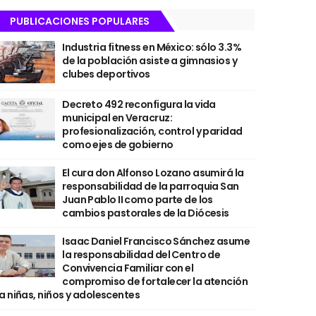
PUBLICACIONES POPULARES
Industria fitness en México: sólo 3.3%
de la población asiste a gimnasios y
clubes deportivos
Decreto 492 reconfigura la vida
municipal en Veracruz:
profesionalización, control y paridad
como ejes de gobierno
El cura don Alfonso Lozano asumirá la
responsabilidad de la parroquia San
Juan Pablo II como parte de los
cambios pastorales de la Diócesis
Isaac Daniel Francisco Sánchez asume
la responsabilidad del Centro de
Convivencia Familiar con el
compromiso de fortalecer la atención
a niñas, niños y adolescentes