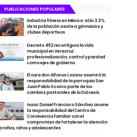
PUBLICACIONES POPULARES
Industria fitness en México: sólo 3.3%
de la población asiste a gimnasios y
clubes deportivos
Decreto 492 reconfigura la vida
municipal en Veracruz:
profesionalización, control y paridad
como ejes de gobierno
El cura don Alfonso Lozano asumirá la
responsabilidad de la parroquia San
Juan Pablo II como parte de los
cambios pastorales de la Diócesis
Isaac Daniel Francisco Sánchez asume
la responsabilidad del Centro de
Convivencia Familiar con el
compromiso de fortalecer la atención
a niñas, niños y adolescentes