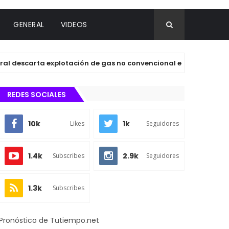
GENERAL
VIDEOS
carta explotación de gas no convencional en la cuenca Tampico
REDES SOCIALES
10k
1k
Likes
Seguidores
1.4k
2.9k
Subscribes
Seguidores
1.3k
Subscribes
Pronóstico de Tutiempo.net