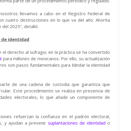
n forma parte de un procedimiento periódico y regulado.
 nosotros llevamos a cabo en el Registro Federal de
on cuatro destrucciones en lo que va del año. Ahorita
 del 2025”, detalló.
e de identidad
 el derecho al sufragio; en la práctica se ha convertido
l
para millones de mexicanos. Por ello, su actualización
ores son pasos fundamentales para blindar la identidad
arte de una cadena de custodia que garantiza que
ircular. Este procedimiento se realiza en presencia de
ridades electorales, lo que añade un componente de
ciones refuerzan la confianza en el padrón electoral,
s, y ayudan a prevenir
suplantaciones de identidad
o