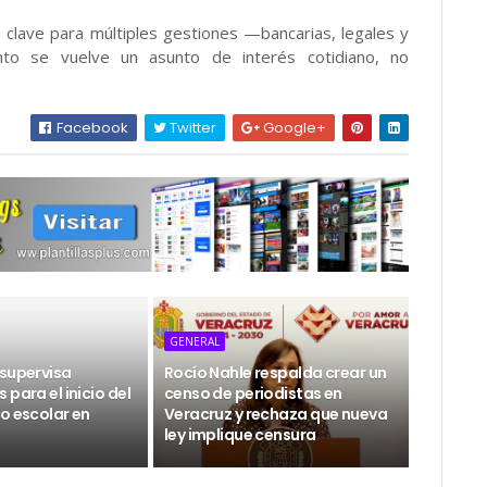
es clave para múltiples gestiones —bancarias, legales y
to se vuelve un asunto de interés cotidiano, no
Facebook
Twitter
Google+
GENERAL
 supervisa
Rocío Nahle respalda crear un
 para el inicio del
censo de periodistas en
o escolar en
Veracruz y rechaza que nueva
ley implique censura