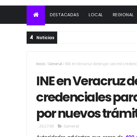
DESTACADAS
LOCAL
REGIONAL
Noticias
Inicio
/
General
/
INE en Veracruz destruye casi mil creden
INE en Veracruz d
credenciales par
por nuevos trámi
20:27:00
General