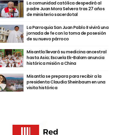
La comunidad católica despedirá al
padre Juan Mora Selvera tras 27 años
de ministerio sacerdotal
La Parroquia San Juan Pablo II vivirá una
jornada de fe con la toma de posesión
de su nuevo párroco
Misantla llevará su medicina ancestral
hasta Asia; Escuela Ek-Balam anuncia
histórica misión a China
Misantla se prepara para recibir a la
presidenta Claudia Sheinbaum en una
visita histórica