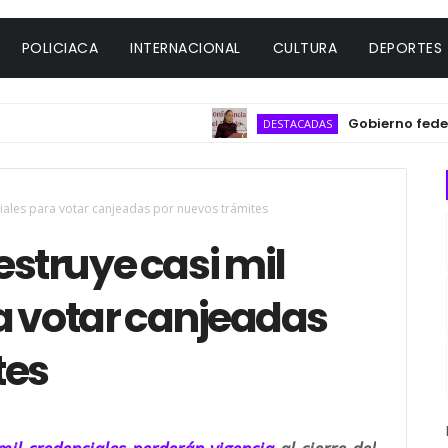
POLICIACA
INTERNACIONAL
CULTURA
DEPORTES
Gobierno federal des
DESTACADAS
ciales para votar canjeadas por nuevos trámites
estruye casi mil
a votar canjeadas
tes