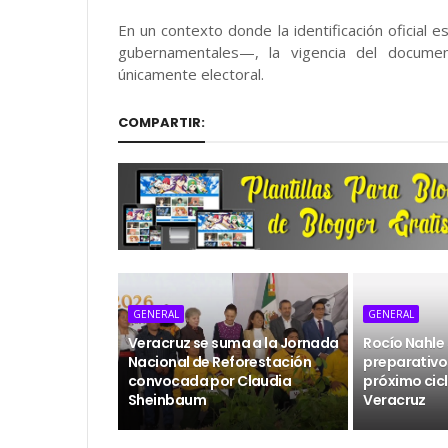
En un contexto donde la identificación oficial 
gubernamentales—, la vigencia del documen
únicamente electoral.
COMPARTIR:
GENERAL
GENERAL
Veracruz se suma a la Jornada
Rocío Nahle
Nacional de Reforestación
preparativos
convocada por Claudia
próximo cicl
Sheinbaum
Veracruz