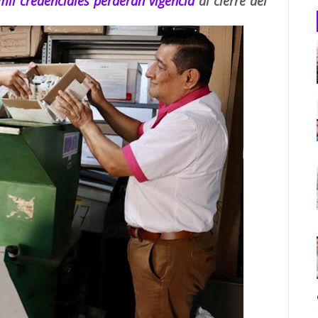
mil credenciales perderán vigencia
al cierre del