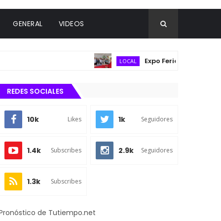
GENERAL
VIDEOS
Expo Feria Agropecuaria reú
LOCAL
REDES SOCIALES
10k
1k
Likes
Seguidores
1.4k
2.9k
Subscribes
Seguidores
1.3k
Subscribes
Pronóstico de Tutiempo.net