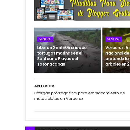
GENERAL
GENERAL
Liberan 2 mil 505 crías de
Veracruz: En
tortugas marinas en el
Nacional de
Santuario Playas del
pretende la 
Totonacapan
árboles en 
ANTERIOR
Otorgan prórroga final para emplacamiento de
motocicletas en Veracruz