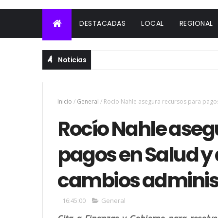
DESTACADAS
LOCAL
REGIONAL
Noticias
Inicio
/
General
/
Rocío Nahle asegura recursos para pagos
Rocío Nahle aseg
pagos en Salud y 
cambios adminis
16:45:00
General