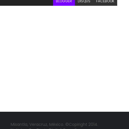
BLOGGER
DISQUS
FACEBOOK
Misantla, Veracruz, México. ©Copiright 2014.