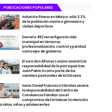
PUBLICACIONES POPULARES
Industria fitness en México: sólo 3.3%
de la población asiste a gimnasios y
clubes deportivos
Decreto 492 reconfigura la vida
municipal en Veracruz:
profesionalización, control y paridad
como ejes de gobierno
El cura don Alfonso Lozano asumirá la
responsabilidad de la parroquia San
Juan Pablo II como parte de los
cambios pastorales de la Diócesis
Isaac Daniel Francisco Sánchez asume
la responsabilidad del Centro de
Convivencia Familiar con el
compromiso de fortalecer la atención
a niñas, niños y adolescentes