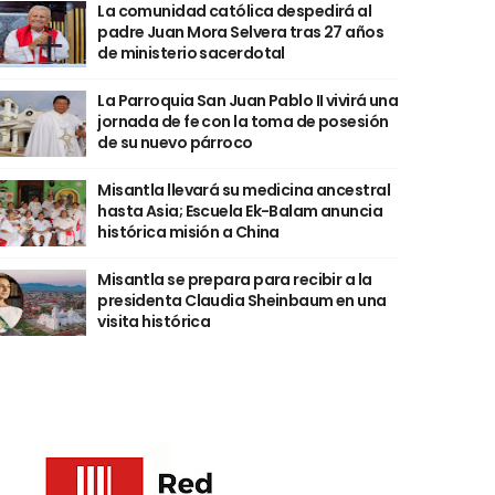
La comunidad católica despedirá al
padre Juan Mora Selvera tras 27 años
de ministerio sacerdotal
La Parroquia San Juan Pablo II vivirá una
jornada de fe con la toma de posesión
de su nuevo párroco
Misantla llevará su medicina ancestral
hasta Asia; Escuela Ek-Balam anuncia
histórica misión a China
Misantla se prepara para recibir a la
presidenta Claudia Sheinbaum en una
visita histórica