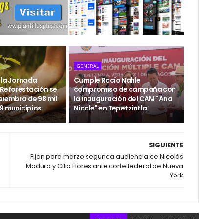
GENERAL
 la Jornada
Cumple Rocío Nahle
 Reforestación se
compromiso de campaña con
siembra de 98 mil
la inauguración del CAM "Ana
29 municipios
Nicole" en Tepetzintla
SIGUIENTE
Fijan para marzo segunda audiencia de Nicolás
Maduro y Cilia Flores ante corte federal de Nueva
York