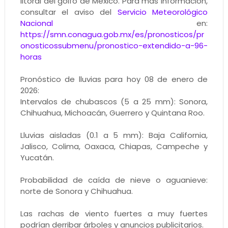
litoral del golfo de México. Para más información,
consultar el aviso del
Servicio Meteorológico
Nacional
en:
https://smn.conagua.gob.mx/es/pronosticos/pr
onosticossubmenu/pronostico-extendido-a-96-
horas
Pronóstico de lluvias para hoy 08 de enero de
2026:
Intervalos de chubascos (5 a 25 mm): Sonora,
Chihuahua, Michoacán, Guerrero y Quintana Roo.
Lluvias aisladas (0.1 a 5 mm): Baja California,
Jalisco, Colima, Oaxaca, Chiapas, Campeche y
Yucatán.
Probabilidad de caída de nieve o aguanieve:
norte de Sonora y Chihuahua.
Las rachas de viento fuertes a muy fuertes
podrían derribar árboles y anuncios publicitarios.