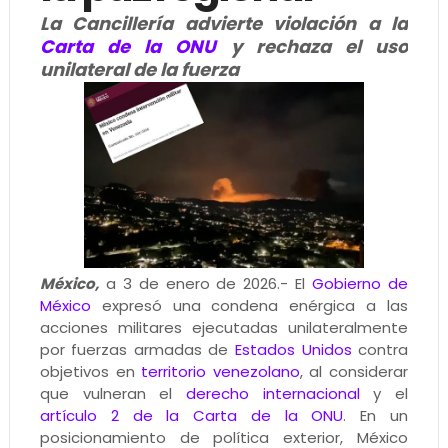
La Cancillería advierte violación a la
Carta de la ONU
y rechaza el uso
unilateral de la fuerza
México,
a 3 de enero de 2026.- El
Gobierno de
México
expresó una condena enérgica a las
acciones militares ejecutadas unilateralmente
por fuerzas armadas de
Estados Unidos
contra
objetivos en
territorio venezolano
, al considerar
que vulneran el
derecho internacional
y el
artículo 2 de la Carta de la ONU
. En un
posicionamiento de política exterior, México