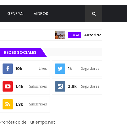
GENERAL
VIDEOS
Autoridades municipales y de
LOCAL
REDES SOCIALES
10k
1k
Likes
Seguidores
1.4k
2.9k
Subscribes
Seguidores
1.3k
Subscribes
Pronóstico de Tutiempo.net