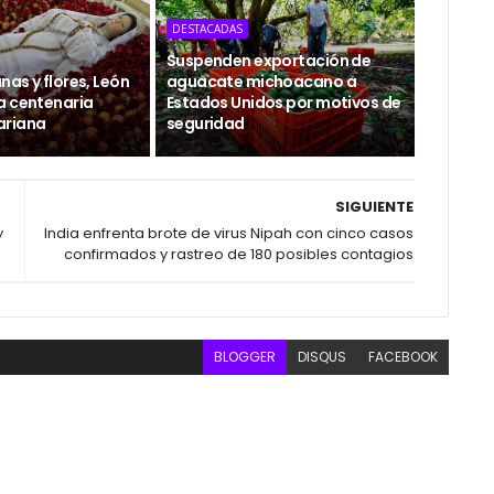
DESTACADAS
Suspenden exportación de
as y flores, León
aguacate michoacano a
a centenaria
Estados Unidos por motivos de
ariana
seguridad
SIGUIENTE
y
India enfrenta brote de virus Nipah con cinco casos
confirmados y rastreo de 180 posibles contagios
BLOGGER
DISQUS
FACEBOOK