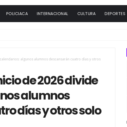
POLICIACA
INTERNACIONAL
CULTURA
DEPORTES
calendarios: algunos alumnos descansarán cuatro días y otros
cio de 2026 divide
unos alumnos
o días y otros solo