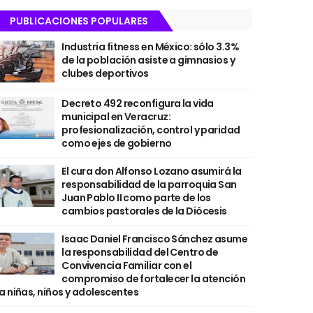
PUBLICACIONES POPULARES
Industria fitness en México: sólo 3.3%
de la población asiste a gimnasios y
clubes deportivos
Decreto 492 reconfigura la vida
municipal en Veracruz:
profesionalización, control y paridad
como ejes de gobierno
El cura don Alfonso Lozano asumirá la
responsabilidad de la parroquia San
Juan Pablo II como parte de los
cambios pastorales de la Diócesis
Isaac Daniel Francisco Sánchez asume
la responsabilidad del Centro de
Convivencia Familiar con el
compromiso de fortalecer la atención
a niñas, niños y adolescentes