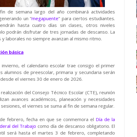
fin de semana largo del año combinará actividades
 generando un “
megapuente
” para ciertos estudiantes.
tendrán hasta cuatro días sin clases, otros niveles
olo podrán disfrutar de tres jornadas de descanso. La
s y laborales no siempre avanzan al mismo ritmo.
ión básica
invierno, el calendario escolar trae consigo el primer
os alumnos de preescolar, primaria y secundaria serán
á desde el viernes 30 de enero de 2026.
a realización del Consejo Técnico Escolar (CTE), reunión
lizan avances académicos, planeación y necesidades
 sesiones, el viernes se suma al fin de semana regular.
2 de febrero, fecha en que se conmemora el
Día de la
deral del Trabajo
como día de descanso obligatorio. El
ntil será hasta el martes 3 de febrero, completando