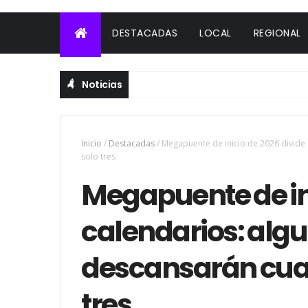
DESTACADAS
LOCAL
REGIONAL
Noticias
Inicio
/
Destacadas
/
Megapuente de inicio de 2026 divide 
solo tres
Megapuente de ini
calendarios: alg
descansarán cuatr
tres