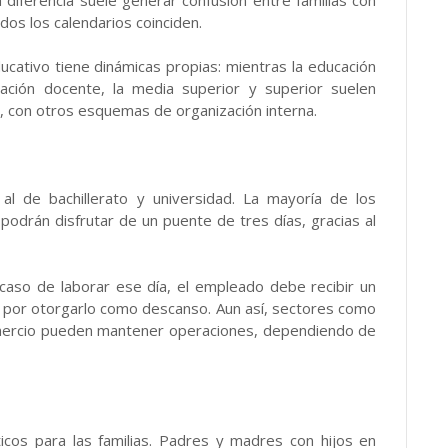
diferencia suele generar confusión entre familias con
dos los calendarios coinciden.
ucativo tiene dinámicas propias: mientras la educación
eación docente, la media superior y superior suelen
, con otros esquemas de organización interna.
 al de bachillerato y universidad. La mayoría de los
odrán disfrutar de un puente de tres días, gracias al
caso de laborar ese día, el empleado debe recibir un
 por otorgarlo como descanso. Aun así, sectores como
comercio pueden mantener operaciones, dependiendo de
icos para las familias. Padres y madres con hijos en