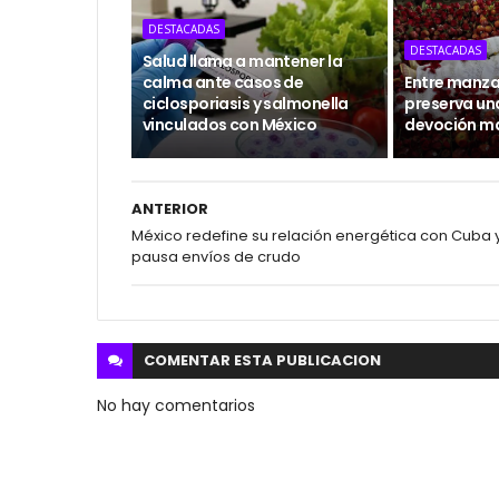
DESTACADAS
DESTACADAS
Salud llama a mantener la
calma ante casos de
Entre manzan
ciclosporiasis y salmonella
preserva un
vinculados con México
devoción m
ANTERIOR
México redefine su relación energética con Cuba 
pausa envíos de crudo
COMENTAR ESTA
PUBLICACION
No hay comentarios