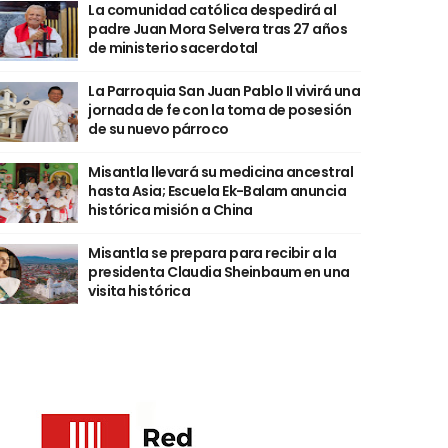
La comunidad católica despedirá al
padre Juan Mora Selvera tras 27 años
de ministerio sacerdotal
La Parroquia San Juan Pablo II vivirá una
jornada de fe con la toma de posesión
de su nuevo párroco
Misantla llevará su medicina ancestral
hasta Asia; Escuela Ek-Balam anuncia
histórica misión a China
Misantla se prepara para recibir a la
presidenta Claudia Sheinbaum en una
visita histórica