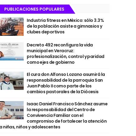
PUBLICACIONES POPULARES
Industria fitness en México: sólo 3.3%
de la población asiste a gimnasios y
clubes deportivos
Decreto 492 reconfigura la vida
municipal en Veracruz:
profesionalización, control y paridad
como ejes de gobierno
El cura don Alfonso Lozano asumirá la
responsabilidad de la parroquia San
Juan Pablo II como parte de los
cambios pastorales de la Diócesis
Isaac Daniel Francisco Sánchez asume
la responsabilidad del Centro de
Convivencia Familiar con el
compromiso de fortalecer la atención
a niñas, niños y adolescentes