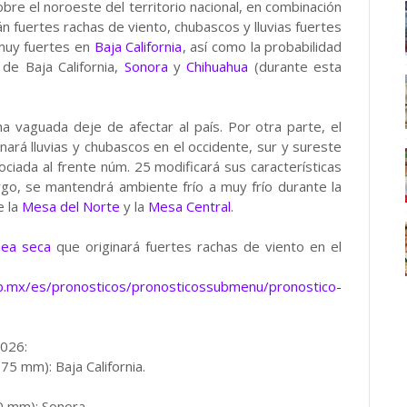
re el noroeste del territorio nacional, en combinación
rán fuertes rachas de viento, chubascos y lluvias fuertes
 muy fuertes en
Baja California
, así como la probabilidad
 de Baja California,
Sonora
y
Chihuahua
(durante esta
a vaguada deje de afectar al país. Por otra parte, el
ará lluvias y chubascos en el occidente, sur y sureste
ciada al frente núm. 25 modificará sus características
rgo, se mantendrá ambiente frío a muy frío durante la
e la
Mesa del Norte
y la
Mesa Central
.
ínea seca
que originará fuertes rachas de viento en el
.
b.mx/es/pronosticos/pronosticossubmenu/pronostico-
2026:
75 mm): Baja California.
0 mm): Sonora.