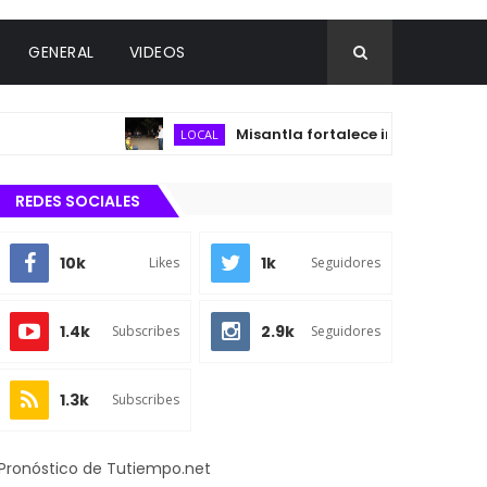
GENERAL
VIDEOS
Misantla fortalece infraestructura sanit
LOCAL
REDES SOCIALES
10k
1k
Likes
Seguidores
1.4k
2.9k
Subscribes
Seguidores
1.3k
Subscribes
Pronóstico de Tutiempo.net