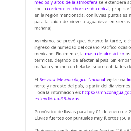
medios y altos de la atmósfera
se extenderá sob
con la
corriente en chorro subtropical
, propicia
en la región mencionada, con lluvias puntuales
para la caída de nieve o aguanieve en sierras
mañana).
Asimismo, se prevé que, durante la tarde, dich
ingreso de humedad del océano Pacífico ocasion
mexicano. Finalmente, la
masa de aire ártico
aso
térmicas, dejando de afectar al país. Sin emba
mañana y noche con heladas sobre entidades d
El
Servicio Meteorológico Nacional
vigila una
l
norte y noreste del país, a partir del día viernes
Toda la información en:
https://smn.conagua.go
extendido-a-96-horas
Pronóstico de lluvias para hoy 01 de enero de 
Lluvias fuertes con puntuales muy fuertes (50 a 
Chubascos con lluvias puntuales fuertes (25 a 5