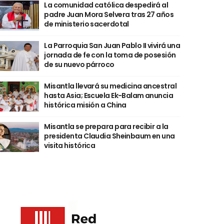
La comunidad católica despedirá al
padre Juan Mora Selvera tras 27 años
de ministerio sacerdotal
La Parroquia San Juan Pablo II vivirá una
jornada de fe con la toma de posesión
de su nuevo párroco
Misantla llevará su medicina ancestral
hasta Asia; Escuela Ek-Balam anuncia
histórica misión a China
Misantla se prepara para recibir a la
presidenta Claudia Sheinbaum en una
visita histórica