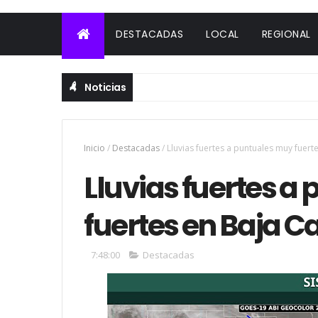
DESTACADAS
LOCAL
REGIONAL
Noticias
Inicio
/
Destacadas
/
Lluvias fuertes a puntuales muy fuert
Lluvias fuertes a
fuertes en Baja Ca
7:48:00
Destacadas