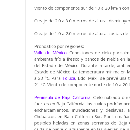
Viento de componente sur de 10 a 20 km/h con 
Oleaje de 2.0 a 3.0 metros de altura, disminuye
Oleaje de 1.0 a 2.0 metros de altura: costas de J
Pronóstico por regiones:
Valle de México
: Condiciones de cielo parcial
ambiente frío a fresco y bancos de niebla en l
del Estado de México. Durante la tarde, ambien
Estado de México. La temperatura mínima en la
a 23 °C. Para
Toluca
, Edo. Méx., se prevé una
21 °C. Viento de componente norte de 10 a 20 
Península de Baja California
: Cielo nublado dur
fuertes en Baja California, las cuales podrían a
encharcamientos, inundaciones y deslaves, 
Chubascos en Baja California Sur. Por la mañan
posibles heladas en zonas serranas de Baja Ca
caída de nieve o aguanieve en las sierras de B