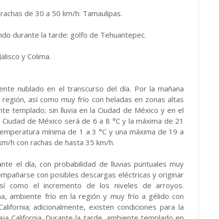
rachas de 30 a 50 km/h: Tamaulipas.
ndo durante la tarde: golfo de Tehuantepec.
alisco y Colima.
mente nublado en el transcurso del día. Por la mañana
a región, así como muy frío con heladas en zonas altas
te templado; sin lluvia en la Ciudad de México y en el
 Ciudad de México será de 6 a 8 °C y la máxima de 21
 temperatura mínima de 1 a 3 °C y una máxima de 19 a
km/h con rachas de hasta 35 km/h.
ante el día, con probabilidad de lluvias puntuales muy
compañarse con posibles descargas eléctricas y originar
así como el incremento de los niveles de arroyos.
a, ambiente frío en la región y muy frío a gélido con
lifornia; adicionalmente, existen condiciones para la
aja California. Durante la tarde, ambiente templado en