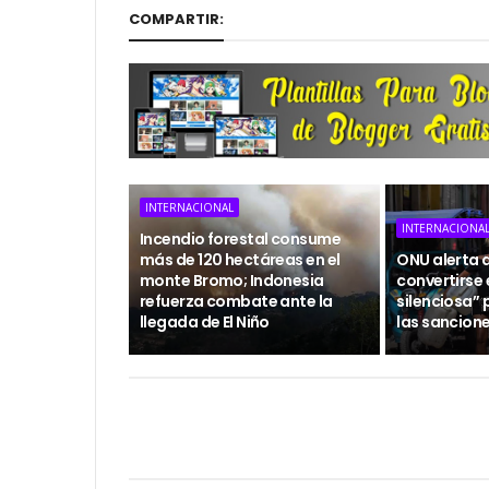
COMPARTIR:
INTERNACIONAL
INTERNACIONA
Incendio forestal consume
más de 120 hectáreas en el
ONU alerta 
monte Bromo; Indonesia
convertirse
refuerza combate ante la
silenciosa” 
llegada de El Niño
las sancion