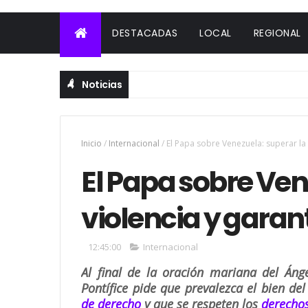
DESTACADAS
LOCAL
REGIONAL
Noticias
Inicio
/
Internacional
/
El Papa sobre Venezuela: superar la 
El Papa sobre Ven
violencia y garan
12:45:00
Internacional
Al final de la oración mariana del Án
Pontífice pide que prevalezca el bien de
de derecho
y que se respeten los
derechos