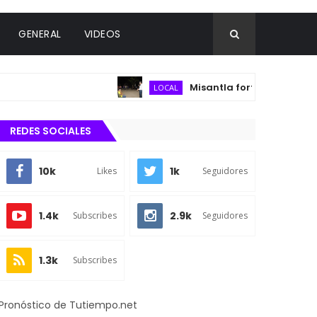
GENERAL
VIDEOS
Misantla fortalece infraestruc
LOCAL
REDES SOCIALES
10k
1k
Likes
Seguidores
1.4k
2.9k
Subscribes
Seguidores
1.3k
Subscribes
Pronóstico de Tutiempo.net