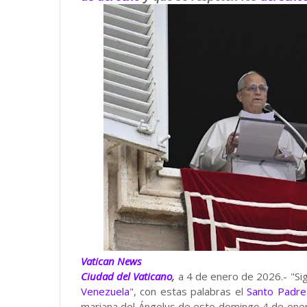
Vatican News
Ciudad del Vaticano
,
a 4 de enero de 2026.- "Sig
Venezuela
", con estas palabras el
Santo Padre
mariana del Ángelus de este domingo 4 de ene