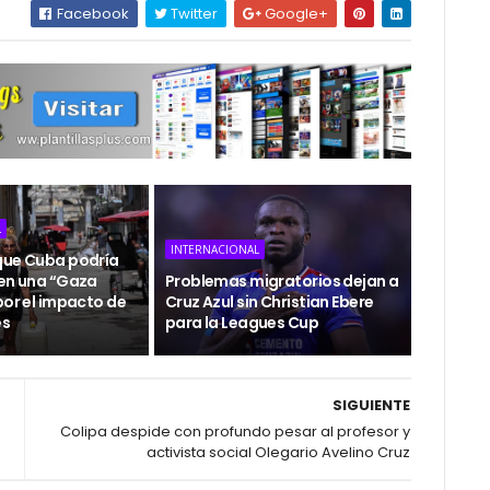
Facebook
Twitter
Google+
L
INTERNACIONAL
que Cuba podría
 en una “Gaza
Problemas migratorios dejan a
por el impacto de
Cruz Azul sin Christian Ebere
es
para la Leagues Cup
SIGUIENTE
Colipa despide con profundo pesar al profesor y
activista social Olegario Avelino Cruz