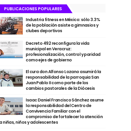
PUBLICACIONES POPULARES
Industria fitness en México: sólo 3.3%
de la población asiste a gimnasios y
clubes deportivos
Decreto 492 reconfigura la vida
municipal en Veracruz:
profesionalización, control y paridad
como ejes de gobierno
El cura don Alfonso Lozano asumirá la
responsabilidad de la parroquia San
Juan Pablo II como parte de los
cambios pastorales de la Diócesis
Isaac Daniel Francisco Sánchez asume
la responsabilidad del Centro de
Convivencia Familiar con el
compromiso de fortalecer la atención
a niñas, niños y adolescentes