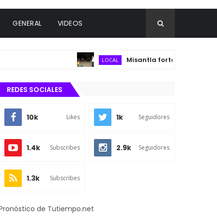
GENERAL
VIDEOS
Misantla fortalece infraestructura
LOCAL
REDES SOCIALES
10k
1k
Likes
Seguidores
1.4k
2.9k
Subscribes
Seguidores
1.3k
Subscribes
Pronóstico de Tutiempo.net