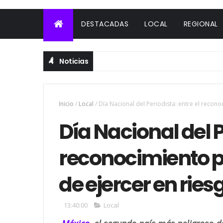
DESTACADAS
LOCAL
REGIONAL
Noticias
Inicio
/
Local
/
Día Nacional del Periodista: entre el recono
Día Nacional del P
reconocimiento pú
de ejercer en ries
13:40:00
Local