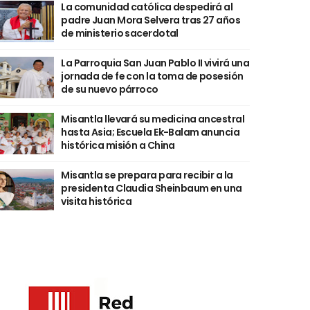
La comunidad católica despedirá al
padre Juan Mora Selvera tras 27 años
de ministerio sacerdotal
La Parroquia San Juan Pablo II vivirá una
jornada de fe con la toma de posesión
de su nuevo párroco
Misantla llevará su medicina ancestral
hasta Asia; Escuela Ek-Balam anuncia
histórica misión a China
Misantla se prepara para recibir a la
presidenta Claudia Sheinbaum en una
visita histórica