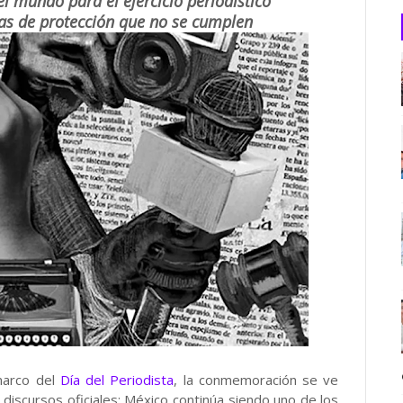
el mundo para el ejercicio periodístico
as de protección que no se cumplen
marco del
Día del Periodista
, la conmemoración se ve
discursos oficiales: México continúa siendo uno de los