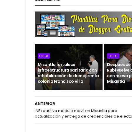
LOCAL
LOCAL
Misantla fortalece
Después de 3
infraestructura sanitaria con
Rubí vuelve 
rehabilitación de drenaje en la
con nueva p
colonia Francisco Villa
Misantla
ANTERIOR
INE reactiva módulo móvil en Misantla para
actualización y entrega de credenciales de electo