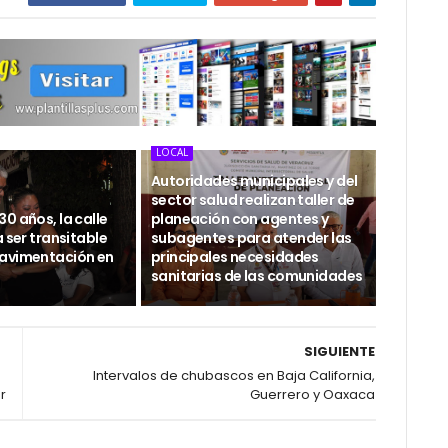
LOCAL
Autoridades municipales y del
sector salud realizan taller de
0 años, la calle
planeación con agentes y
a ser transitable
subagentes para atender las
avimentación en
principales necesidades
sanitarias de las comunidades
SIGUIENTE
Intervalos de chubascos en Baja California,
r
Guerrero y Oaxaca