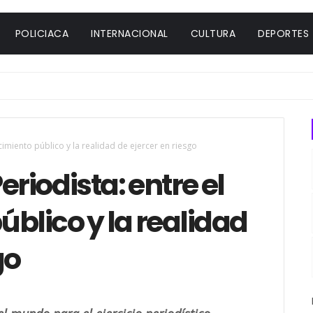
POLICIACA
INTERNACIONAL
CULTURA
DEPORTES
cimiento público y la realidad de ejercer en riesgo
eriodista: entre el
blico y la realidad
go