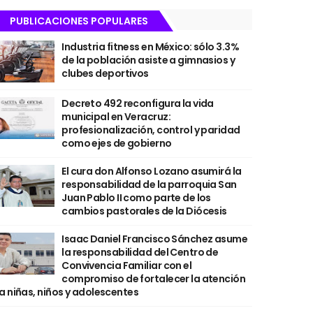
PUBLICACIONES POPULARES
Industria fitness en México: sólo 3.3%
de la población asiste a gimnasios y
clubes deportivos
Decreto 492 reconfigura la vida
municipal en Veracruz:
profesionalización, control y paridad
como ejes de gobierno
El cura don Alfonso Lozano asumirá la
responsabilidad de la parroquia San
Juan Pablo II como parte de los
cambios pastorales de la Diócesis
Isaac Daniel Francisco Sánchez asume
la responsabilidad del Centro de
Convivencia Familiar con el
compromiso de fortalecer la atención
a niñas, niños y adolescentes