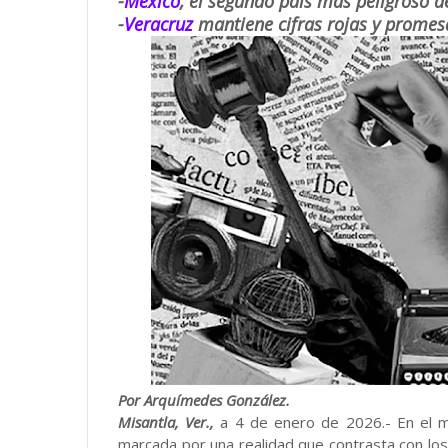
-
México
, el segundo país más peligroso d
-
Veracruz
mantiene cifras rojas y promes
Por Arquímedes González.
Misantla, Ver.,
a 4 de enero de 2026.- En el 
marcada por una realidad que contrasta con los 