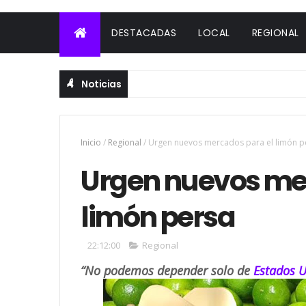
DESTACADAS
LOCAL
REGIONAL
Noticias
Inicio
/
Regional
/
Urgen nuevos mercados para el limón p
Urgen nuevos me
limón persa
22:12:00
Regional
“No podemos depender solo de
Estados 