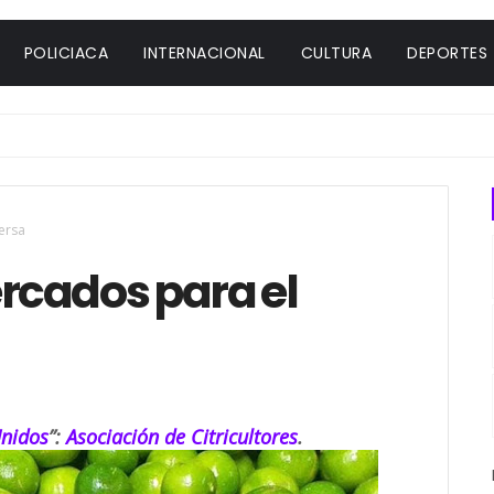
POLICIACA
INTERNACIONAL
CULTURA
DEPORTES
ersa
rcados para el
Unidos
”:
Asociación de Citricultores
.