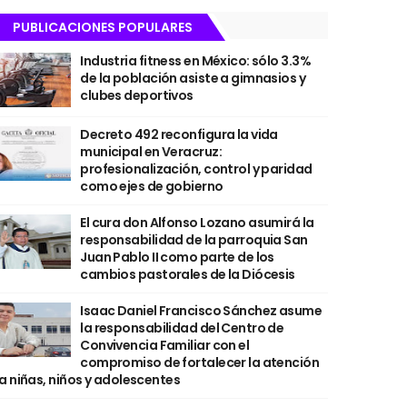
PUBLICACIONES POPULARES
Industria fitness en México: sólo 3.3%
de la población asiste a gimnasios y
clubes deportivos
Decreto 492 reconfigura la vida
municipal en Veracruz:
profesionalización, control y paridad
como ejes de gobierno
El cura don Alfonso Lozano asumirá la
responsabilidad de la parroquia San
Juan Pablo II como parte de los
cambios pastorales de la Diócesis
Isaac Daniel Francisco Sánchez asume
la responsabilidad del Centro de
Convivencia Familiar con el
compromiso de fortalecer la atención
a niñas, niños y adolescentes