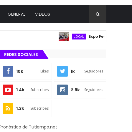
GENERAL
VIDEOS
Expo Feria Agropecuaria r
LOCAL
REDES SOCIALES
10k
1k
Likes
Seguidores
1.4k
2.9k
Subscribes
Seguidores
1.3k
Subscribes
Pronóstico de Tutiempo.net