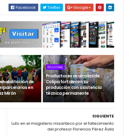
Facebook
Twitter
Google+
REGIONAL
Productores acuícolas de
ehabilitación de
Colipa fortalecen su
erparcelarios en
producción con asistencia
az Mirón
técnica permanente
SIGUIENTE
Luto en el magisterio misanteco por el fallecimiento
del profesor Florencio Pérez Ávila