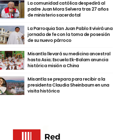
La comunidad católica despedirá al
padre Juan Mora Selvera tras 27 años
de ministerio sacerdotal
La Parroquia San Juan Pablo II vivirá una
jornada de fe con la toma de posesión
de su nuevo párroco
Misantla llevará su medicina ancestral
hasta Asia; Escuela Ek-Balam anuncia
histórica misión a China
Misantla se prepara para recibir a la
presidenta Claudia Sheinbaum en una
visita histórica