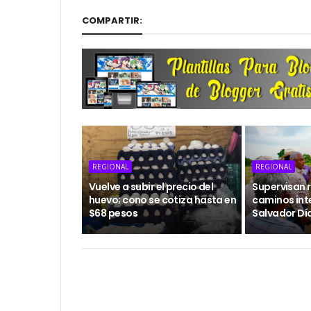
COMPARTIR:
REGIONAL
REGIONAL
Vuelve a subir el precio del
Supervisan r
huevo; cono se cotiza hasta en
caminos int
$68 pesos
Salvador Dí