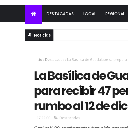
DESTACADAS
LOCAL
REGIONAL
Noticias
Inicio
/
Destacadas
/
La Basílica de Guadalupe se prepara
La Basílica de Gu
para recibir 47 p
rumbo al 12 de di
17:22:00
Destacadas