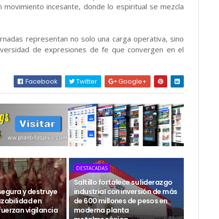
 movimiento incesante, donde lo espiritual se mezcla
jornadas representan no solo una carga operativa, sino
diversidad de expresiones de fe que convergen en el
Facebook
Twitter
Google+
DESTACADAS
Saltillo fortalece su liderazgo
egura y destruye
industrial con inversión de más
azabilidad en
de 600 millones de pesos en
uerzan vigilancia
moderna planta