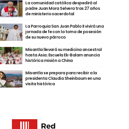
La comunidad católica despedirá al
padre Juan Mora Selvera tras 27 años
de ministerio sacerdotal
La Parroquia San Juan Pablo II vivirá una
jornada de fe con la toma de posesión
de su nuevo párroco
Misantla llevará su medicina ancestral
hasta Asia; Escuela Ek-Balam anuncia
histórica misión a China
Misantla se prepara para recibir a la
presidenta Claudia Sheinbaum en una
visita histórica