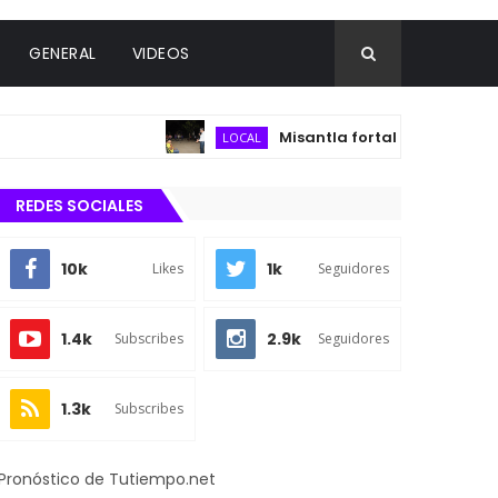
GENERAL
VIDEOS
Misantla fortalece infraestructur
LOCAL
REDES SOCIALES
10k
1k
Likes
Seguidores
1.4k
2.9k
Subscribes
Seguidores
1.3k
Subscribes
Pronóstico de Tutiempo.net