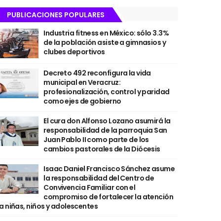
PUBLICACIONES POPULARES
Industria fitness en México: sólo 3.3%
de la población asiste a gimnasios y
clubes deportivos
Decreto 492 reconfigura la vida
municipal en Veracruz:
profesionalización, control y paridad
como ejes de gobierno
El cura don Alfonso Lozano asumirá la
responsabilidad de la parroquia San
Juan Pablo II como parte de los
cambios pastorales de la Diócesis
Isaac Daniel Francisco Sánchez asume
la responsabilidad del Centro de
Convivencia Familiar con el
compromiso de fortalecer la atención
a niñas, niños y adolescentes