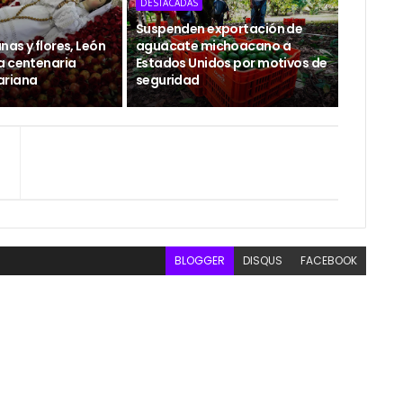
DESTACADAS
Suspenden exportación de
as y flores, León
aguacate michoacano a
a centenaria
Estados Unidos por motivos de
ariana
seguridad
BLOGGER
DISQUS
FACEBOOK