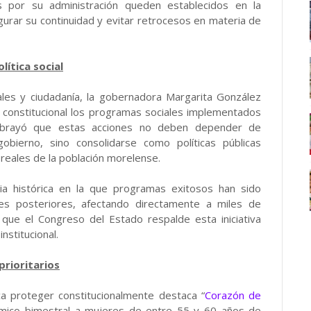
 por su administración queden establecidos en la
gurar su continuidad y evitar retrocesos en materia de
ítica social
ales y ciudadanía, la gobernadora Margarita González
o constitucional los programas sociales implementados
subrayó que estas acciones no deben depender de
obierno, sino consolidarse como políticas públicas
eales de la población morelense.
cia histórica en la que programas exitosos han sido
nes posteriores, afectando directamente a miles de
l que el Congreso del Estado respalde esta iniciativa
nstitucional.
rioritarios
a proteger constitucionalmente destaca “
Corazón de
nómico bimestral a mujeres de entre 55 y 60 años de