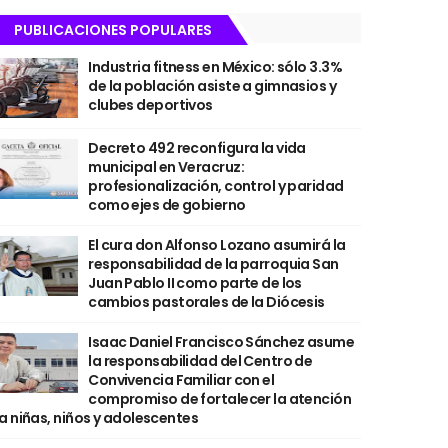
PUBLICACIONES POPULARES
Industria fitness en México: sólo 3.3%
de la población asiste a gimnasios y
clubes deportivos
Decreto 492 reconfigura la vida
municipal en Veracruz:
profesionalización, control y paridad
como ejes de gobierno
El cura don Alfonso Lozano asumirá la
responsabilidad de la parroquia San
Juan Pablo II como parte de los
cambios pastorales de la Diócesis
Isaac Daniel Francisco Sánchez asume
la responsabilidad del Centro de
Convivencia Familiar con el
compromiso de fortalecer la atención
a niñas, niños y adolescentes