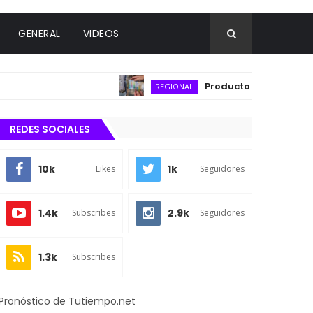
GENERAL
VIDEOS
Productores acuícolas de C
REGIONAL
REDES SOCIALES
10k
1k
Likes
Seguidores
1.4k
2.9k
Subscribes
Seguidores
1.3k
Subscribes
Pronóstico de Tutiempo.net