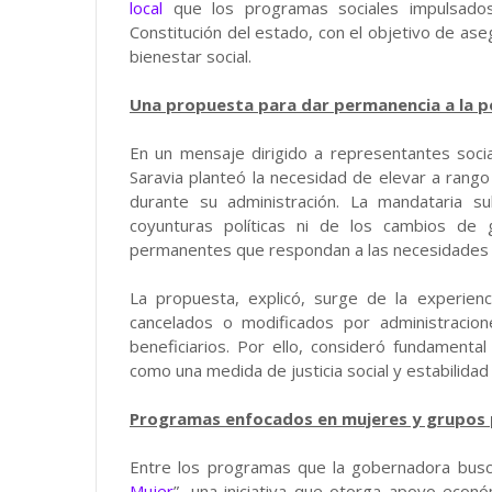
local
que los programas sociales impulsados
Constitución del estado, con el objetivo de ase
bienestar social.
Una propuesta para dar permanencia a la pol
En un mensaje dirigido a representantes soci
Saravia planteó la necesidad de elevar a rang
durante su administración. La mandataria 
coyunturas políticas ni de los cambios de g
permanentes que respondan a las necesidades r
La propuesta, explicó, surge de la experien
cancelados o modificados por administracio
beneficiarios. Por ello, consideró fundamenta
como una medida de justicia social y estabilidad i
Programas enfocados en mujeres y grupos p
Entre los programas que la gobernadora busc
Mujer
”, una iniciativa que otorga apoyo eco