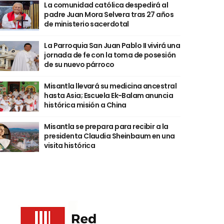
La comunidad católica despedirá al
padre Juan Mora Selvera tras 27 años
de ministerio sacerdotal
La Parroquia San Juan Pablo II vivirá una
jornada de fe con la toma de posesión
de su nuevo párroco
Misantla llevará su medicina ancestral
hasta Asia; Escuela Ek-Balam anuncia
histórica misión a China
Misantla se prepara para recibir a la
presidenta Claudia Sheinbaum en una
visita histórica