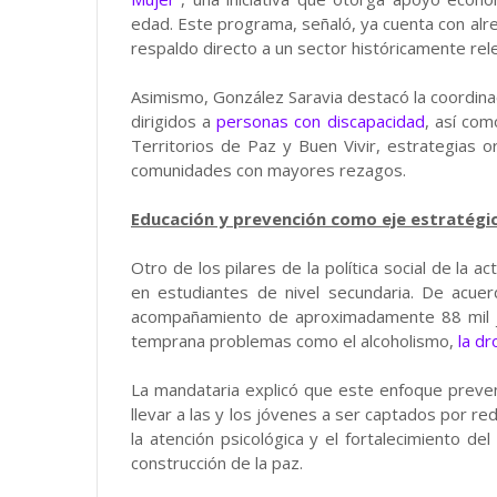
edad. Este programa, señaló, ya cuenta con alre
respaldo directo a un sector históricamente releg
Asimismo, González Saravia destacó la coordinac
dirigidos a
personas con discapacidad
, así com
Territorios de Paz y Buen Vivir, estrategias o
comunidades con mayores rezagos.
Educación y prevención como eje estratégi
Otro de los pilares de la política social de la a
en estudiantes de nivel secundaria. De acu
acompañamiento de aproximadamente 88 mil j
temprana problemas como el alcoholismo,
la dr
La mandataria explicó que este enfoque preven
llevar a las y los jóvenes a ser captados por r
la atención psicológica y el fortalecimiento d
construcción de la paz.