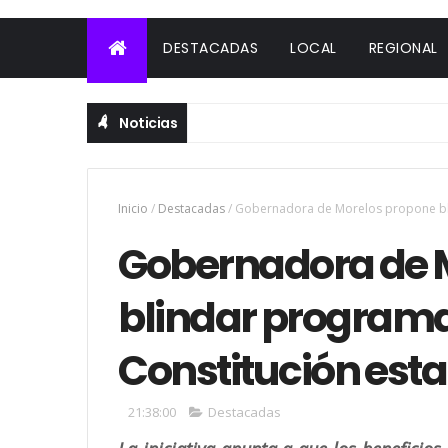
DESTACADAS
LOCAL
REGIONAL
Noticias
Inicio
/
Destacadas
/
Gobernadora de Morelos propone blin
Gobernadora de 
blindar programas
Constitución esta
21:38:00
Destacadas