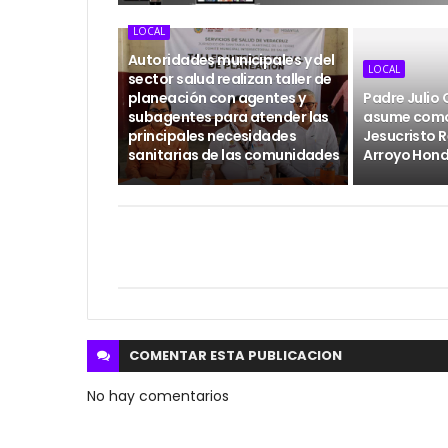
LOCAL
Autoridades municipales y del
LOCAL
sector salud realizan taller de
planeación con agentes y
Padre Julio
subagentes para atender las
asume como
principales necesidades
Jesucristo R
sanitarias de las comunidades
Arroyo Hon
COMENTAR ESTA
PUBLICACION
No hay comentarios