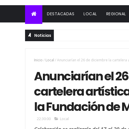
DESTACADAS
LOCAL
REGIONAL
Noticias
Inicio
/
Local
/
Anunciarían el 26 de diciembre la cartelera 
Anunciarían el 26
cartelera artístic
la Fundación de 
22:30:00
Local