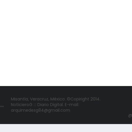
Misantla, Veracruz, México. ©Copiright 2014.
NoticieroG ::: Diario Digital. E-mail:
arquimedesg84@gmail.com
@