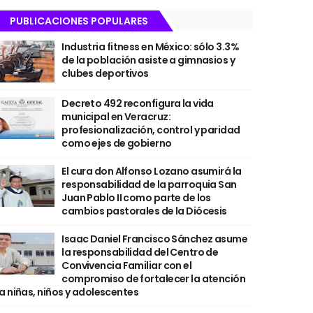
PUBLICACIONES POPULARES
Industria fitness en México: sólo 3.3%
de la población asiste a gimnasios y
clubes deportivos
Decreto 492 reconfigura la vida
municipal en Veracruz:
profesionalización, control y paridad
como ejes de gobierno
El cura don Alfonso Lozano asumirá la
responsabilidad de la parroquia San
Juan Pablo II como parte de los
cambios pastorales de la Diócesis
Isaac Daniel Francisco Sánchez asume
la responsabilidad del Centro de
Convivencia Familiar con el
compromiso de fortalecer la atención
a niñas, niños y adolescentes