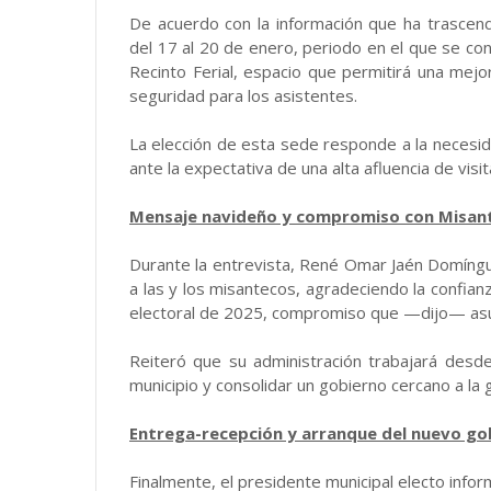
De acuerdo con la información que ha trascend
del 17 al 20 de enero, periodo en el que se c
Recinto Ferial, espacio que permitirá una mejo
seguridad para los asistentes.
La elección de esta sede responde a la necesidad
ante la expectativa de una alta afluencia de vis
Mensaje navideño y compromiso con Misan
Durante la entrevista, René Omar Jaén Domín
a las y los misantecos, agradeciendo la confian
electoral de 2025, compromiso que —dijo— asume
Reiteró que su administración trabajará desd
municipio y consolidar un gobierno cercano a la 
Entrega-recepción y arranque del nuevo go
Finalmente, el presidente municipal electo infor