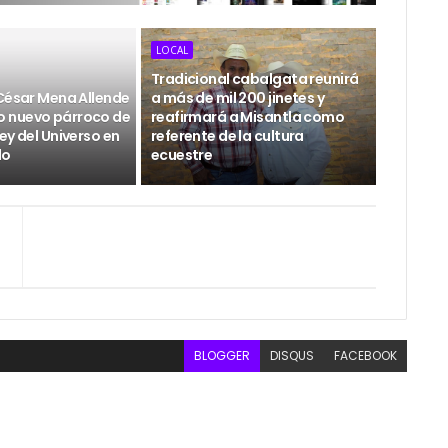
LOCAL
Tradicional cabalgata reunirá
 César Mena Allende
a más de mil 200 jinetes y
 nuevo párroco de
reafirmará a Misantla como
ey del Universo en
referente de la cultura
do
ecuestre
BLOGGER
DISQUS
FACEBOOK