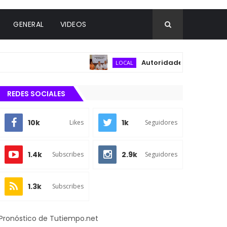
GENERAL
VIDEOS
Autoridades municipales y de
LOCAL
REDES SOCIALES
10k
1k
Likes
Seguidores
1.4k
2.9k
Subscribes
Seguidores
1.3k
Subscribes
Pronóstico de Tutiempo.net