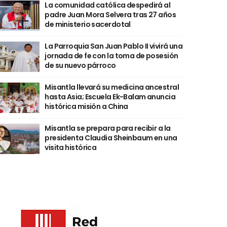
La comunidad católica despedirá al
padre Juan Mora Selvera tras 27 años
de ministerio sacerdotal
La Parroquia San Juan Pablo II vivirá una
jornada de fe con la toma de posesión
de su nuevo párroco
Misantla llevará su medicina ancestral
hasta Asia; Escuela Ek-Balam anuncia
histórica misión a China
Misantla se prepara para recibir a la
presidenta Claudia Sheinbaum en una
visita histórica