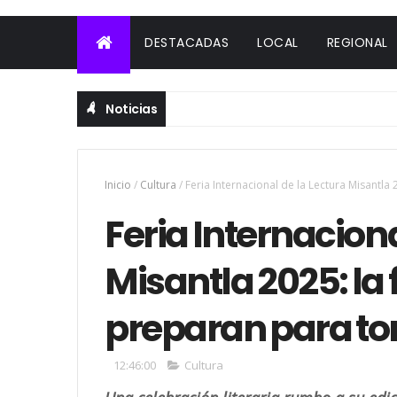
DESTACADAS
LOCAL
REGIONAL
Noticias
Inicio
/
Cultura
/
Feria Internacional de la Lectura Misantla 
Feria Internaciona
Misantla 2025: la f
preparan para to
12:46:00
Cultura