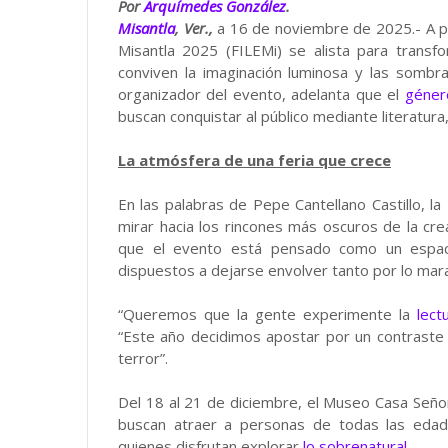
Por
Arquímedes González
.
Misantla
, Ver.,
a 16 de noviembre de 2025.- A poc
Misantla 2025 (FILEMi) se alista para transf
conviven la imaginación luminosa y las sombr
organizador del evento, adelanta que el
géner
buscan conquistar al público mediante literatura
La atmósfera de una feria que crece
En las palabras de Pepe Cantellano Castillo, l
mirar hacia los rincones más oscuros de la cr
que el evento está pensado como un espaci
dispuestos a dejarse envolver tanto por lo mara
“Queremos que la gente experimente la
lect
“Este año decidimos apostar por un contraste p
terror”.
Del 18 al 21 de diciembre, el Museo Casa Señori
buscan atraer a personas de todas las eda
quienes disfrutan explorar
lo sobrenatural
.