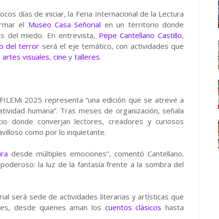
os días de iniciar, la Feria Internacional de la Lectura
ormar el
Museo Casa Señorial
en un territorio donde
as del miedo. En entrevista,
Pepe Cantellano Castillo
,
o del terror
será el eje temático, con actividades que
,
artes visuales
,
cine
y
talleres
.
a FILEMi 2025 representa “una edición que se atreve a
eatividad humana”. Tras meses de organización, señala
o donde converjan lectores, creadores y curiosos
villoso como por lo inquietante.
ura
desde múltiples emociones”, comentó Cantellano.
oderoso: la luz de la fantasía frente a la sombra del
al será sede de actividades literarias y artísticas que
des, desde quienes aman los
cuentos clásicos
hasta