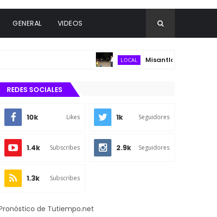
GENERAL
VIDEOS
Misantla fortalece infraest
LOCAL
REDES SOCIALES
10k
1k
Likes
Seguidores
1.4k
2.9k
Subscribes
Seguidores
1.3k
Subscribes
Pronóstico de Tutiempo.net