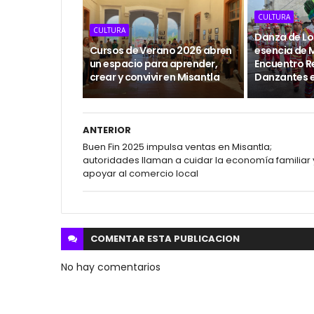
CULTURA
CULTURA
Danza de Los
Cursos de Verano 2026 abren
esencia de M
un espacio para aprender,
Encuentro R
crear y convivir en Misantla
Danzantes 
ANTERIOR
Buen Fin 2025 impulsa ventas en Misantla;
autoridades llaman a cuidar la economía familiar 
apoyar al comercio local
COMENTAR ESTA
PUBLICACION
No hay comentarios