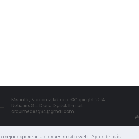
Misantla, Veracruz, México. ©Copiright 2014.
NoticieroG ::: Diario Digital. E-mail:
arquimedesg84@gmail.com
@
la mejor experiencia en nuestro sitio web.
Aprende más