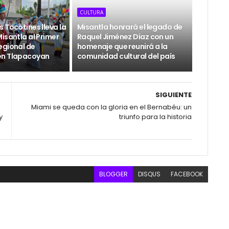
CULTURA
 Tocotines lleva la
Misantla honrará el legado de
isantla al Primer
Raquel Jiménez Díaz con un
egional de
homenaje que reunirá a la
en Tlapacoyan
comunidad cultural del país
SIGUIENTE
Miami se queda con la gloria en el Bernabéu: un
y
triunfo para la historia
BLOGGER
DISQUS
FACEBOOK