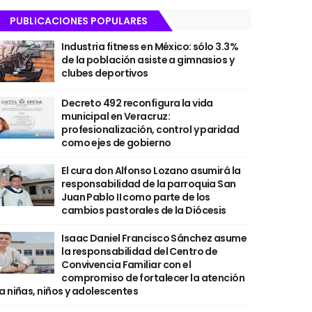
PUBLICACIONES POPULARES
Industria fitness en México: sólo 3.3%
de la población asiste a gimnasios y
clubes deportivos
Decreto 492 reconfigura la vida
municipal en Veracruz:
profesionalización, control y paridad
como ejes de gobierno
El cura don Alfonso Lozano asumirá la
responsabilidad de la parroquia San
Juan Pablo II como parte de los
cambios pastorales de la Diócesis
Isaac Daniel Francisco Sánchez asume
la responsabilidad del Centro de
Convivencia Familiar con el
compromiso de fortalecer la atención
a niñas, niños y adolescentes