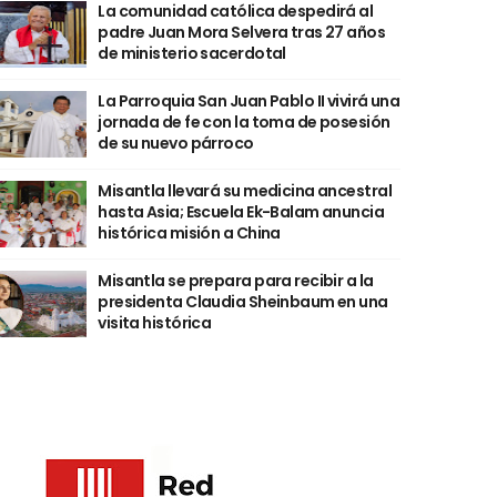
La comunidad católica despedirá al
padre Juan Mora Selvera tras 27 años
de ministerio sacerdotal
La Parroquia San Juan Pablo II vivirá una
jornada de fe con la toma de posesión
de su nuevo párroco
Misantla llevará su medicina ancestral
hasta Asia; Escuela Ek-Balam anuncia
histórica misión a China
Misantla se prepara para recibir a la
presidenta Claudia Sheinbaum en una
visita histórica