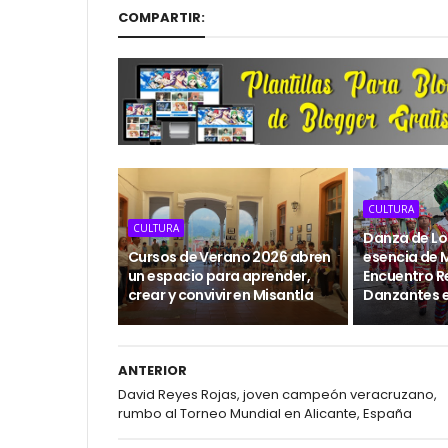
COMPARTIR:
CULTURA
CULTURA
Danza de Los
Cursos de Verano 2026 abren
esencia de M
un espacio para aprender,
Encuentro R
crear y convivir en Misantla
Danzantes 
ANTERIOR
David Reyes Rojas, joven campeón veracruzano,
rumbo al Torneo Mundial en Alicante, España