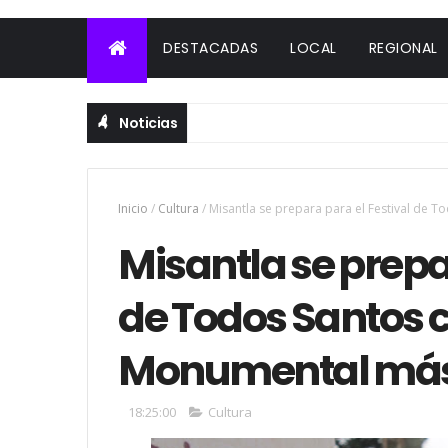
DESTACADAS
LOCAL
REGIONAL
Noticias
Inicio
/
Cultura
/
Misantla se prepara para el Festival de T
Misantla se prepa
de Todos Santos c
Monumental más a
18:25:00
Cultura