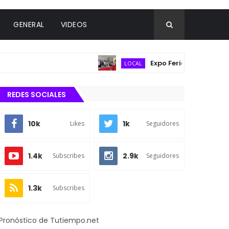
GENERAL
VIDEOS
Expo Feria Agropecuaria re
LOCAL
REDES SOCIALES
10k
1k
Likes
Seguidores
1.4k
2.9k
Subscribes
Seguidores
1.3k
Subscribes
Pronóstico de Tutiempo.net