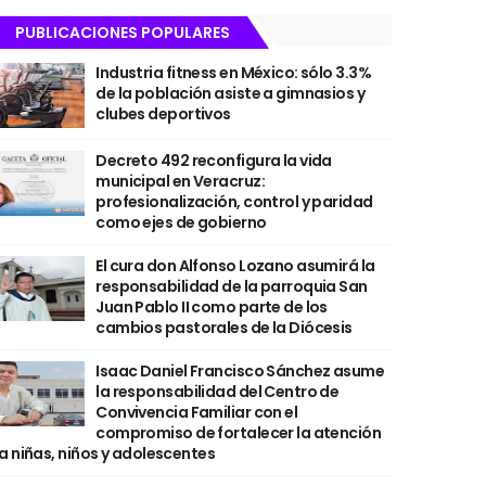
PUBLICACIONES POPULARES
Industria fitness en México: sólo 3.3%
de la población asiste a gimnasios y
clubes deportivos
Decreto 492 reconfigura la vida
municipal en Veracruz:
profesionalización, control y paridad
como ejes de gobierno
El cura don Alfonso Lozano asumirá la
responsabilidad de la parroquia San
Juan Pablo II como parte de los
cambios pastorales de la Diócesis
Isaac Daniel Francisco Sánchez asume
la responsabilidad del Centro de
Convivencia Familiar con el
compromiso de fortalecer la atención
a niñas, niños y adolescentes