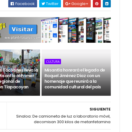
Facebook
Twitter
Google+
CULTURA
 Tocotines lleva la
Misantla honrará el legado de
isantla al Primer
Raquel Jiménez Díaz con un
egional de
homenaje que reunirá a la
en Tlapacoyan
comunidad cultural del país
SIGUIENTE
Sinaloa: De camioneta de luz a laboratorio móvil,
decomisan 300 kilos de metanfetamina