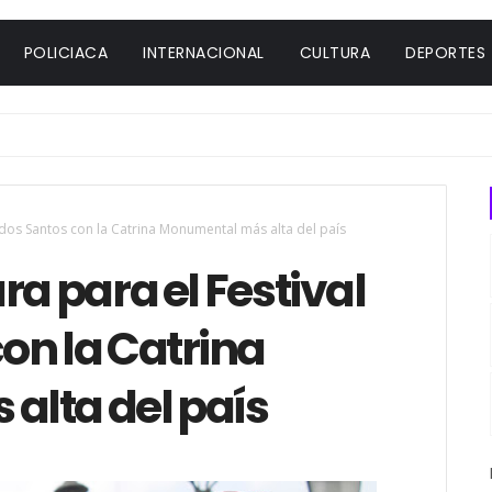
POLICIACA
INTERNACIONAL
CULTURA
DEPORTES
odos Santos con la Catrina Monumental más alta del país
ra para el Festival
on la Catrina
lta del país